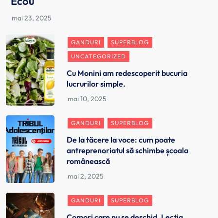
Ecou
GANDURI
SUPERBLOG
UNCATEGORIZED
Cu Monini am redescoperit bucuria
lucrurilor simple.
GANDURI
SUPERBLOG
De la tăcere la voce: cum poate
antreprenoriatul să schimbe școala
românească
GANDURI
SUPERBLOG
Comori care nu se deschid. Lecția