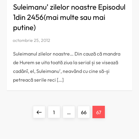
Suleimanu’ zilelor noastre Episodul
1din 2456(mai multe sau mai
putine)
Suleimanul zilelor noastre… Din cauză că mandra
de Hurem se uita toată ziua la serial și se visează
cadânî, el, Suleimanu’, neavând cu cine să-și
petreacă serile reci […]
P
Previous
Page
Page
Page
1
…
66
67
a
page