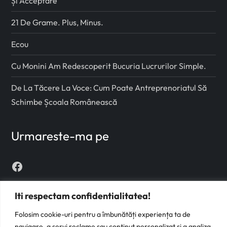
Și Acceptare
i
21 De Grame. Plus, Minus.
c
Ecou
o
Cu Monini Am Redescoperit Bucuria Lucrurilor Simple.
l
De La Tăcere La Voce: Cum Poate Antreprenoriatul Să
Schimbe Școala Românească
e
Urmareste-ma pe
Facebook
Instagram
Iti respectam confidentialitatea!
Folosim cookie-uri pentru a îmbunătăți experiența ta de
navigare, a servi reclame sau conținut personalizat și a analiza