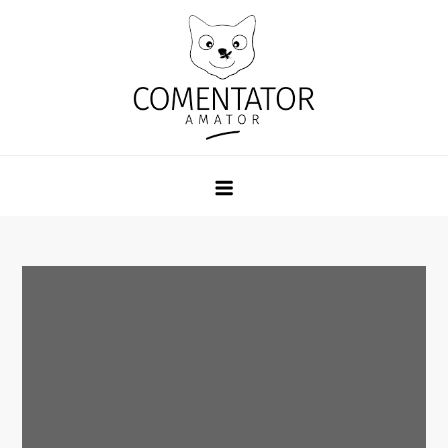
Skip
to
content
Comentator Amator