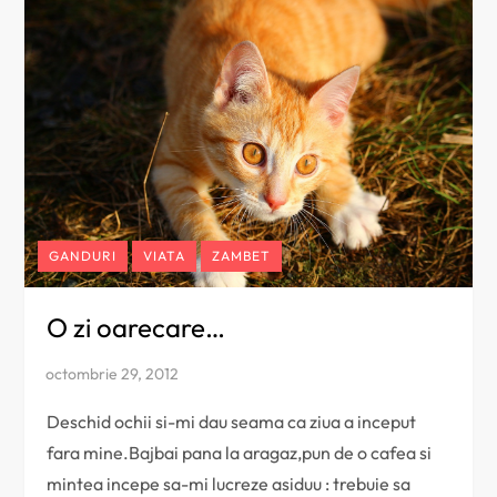
GANDURI
VIATA
ZAMBET
O zi oarecare…
Deschid ochii si-mi dau seama ca ziua a inceput
fara mine.Bajbai pana la aragaz,pun de o cafea si
mintea incepe sa-mi lucreze asiduu : trebuie sa