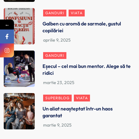
GANDURI
VIATA
Galben cu aromă de sarmale, gustul
←
copilăriei
GANDURI
Eșecul – cel mai bun mentor. Alege să te
ridici
SUPERBLOG
VIATA
Un aliat neașteptat într-un haos
garantat