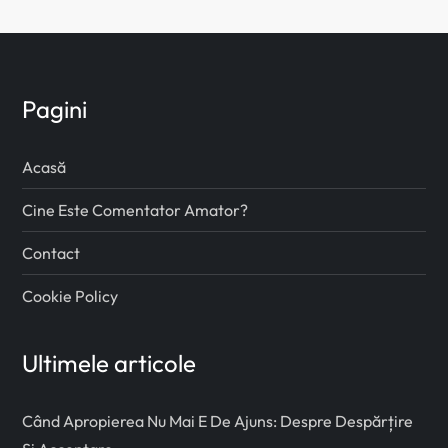
g
i
n
Pagini
a
Acasă
ț
Cine Este Comentator Amator?
i
Contact
e
Cookie Policy
a
Ultimele articole
r
t
Când Apropierea Nu Mai E De Ajuns: Despre Despărțire