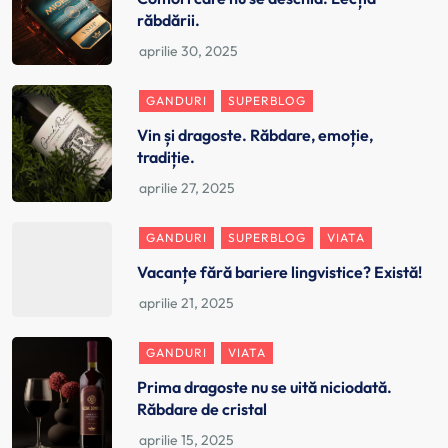
răbdării.
GANDURI
SUPERBLOG
Vin și dragoste. Răbdare, emoție,
tradiție.
GANDURI
SUPERBLOG
VIATA
Vacanțe fără bariere lingvistice? Există!
GANDURI
VIATA
Prima dragoste nu se uită niciodată.
Răbdare de cristal