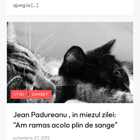
ajung la […]
STIRI
ZAMBET
Jean Padureanu , in miezul zilei:
"Am ramas acolo plin de sange"