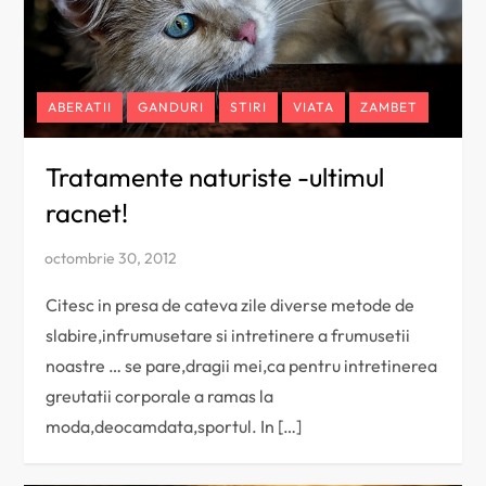
ABERATII
GANDURI
STIRI
VIATA
ZAMBET
Tratamente naturiste -ultimul
racnet!
Citesc in presa de cateva zile diverse metode de
slabire,infrumusetare si intretinere a frumusetii
noastre … se pare,dragii mei,ca pentru intretinerea
greutatii corporale a ramas la
moda,deocamdata,sportul. In […]