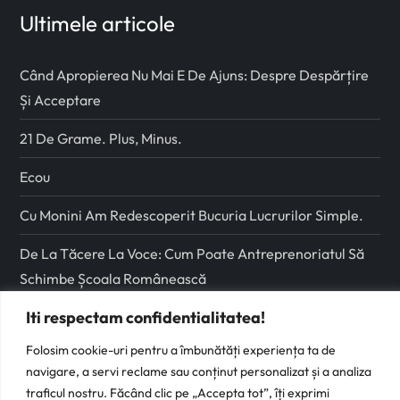
Ultimele articole
Când Apropierea Nu Mai E De Ajuns: Despre Despărțire
Și Acceptare
21 De Grame. Plus, Minus.
Ecou
Cu Monini Am Redescoperit Bucuria Lucrurilor Simple.
De La Tăcere La Voce: Cum Poate Antreprenoriatul Să
Schimbe Școala Românească
Iti respectam confidentialitatea!
Urmareste-ma pe
Folosim cookie-uri pentru a îmbunătăți experiența ta de
navigare, a servi reclame sau conținut personalizat și a analiza
Facebook
traficul nostru. Făcând clic pe „Accepta tot”, îți exprimi