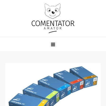
Skip
to
content
Comentator Amator