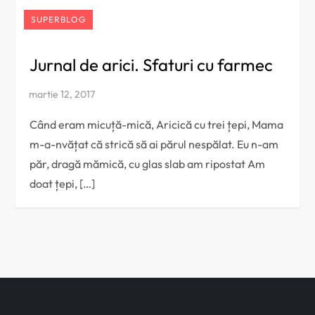
SUPERBLOG
Jurnal de arici. Sfaturi cu farmec
Când eram micuță-mică, Aricică cu trei țepi, Mama
m-a-nvățat că strică să ai părul nespălat. Eu n-am
păr, dragă mămică, cu glas slab am ripostat Am
doat țepi, […]