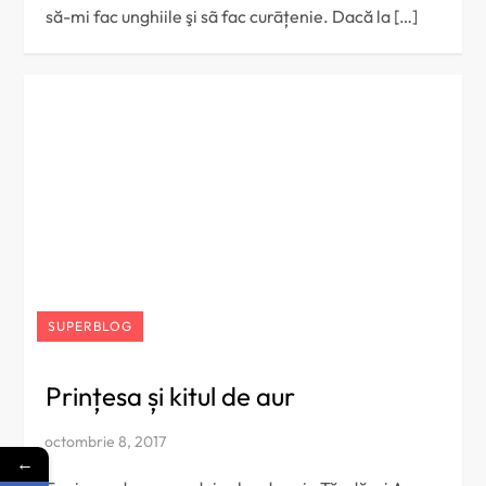
să-mi fac unghiile şi sã fac curāțenie. Dacă la […]
SUPERBLOG
Prințesa și kitul de aur
←