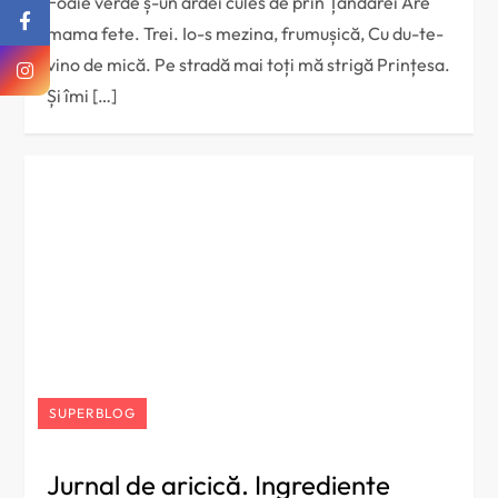
Foaie verde ș-un ardei cules de prin Țăndărei Are
mama fete. Trei. Io-s mezina, frumușică, Cu du-te-
vino de mică. Pe stradă mai toți mă strigă Prințesa.
Și îmi […]
SUPERBLOG
Jurnal de aricică. Ingrediente