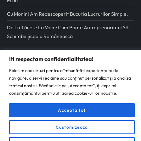
Ecou
Cu Monini Am Redescoperit Bucuria Lucrurilor Simple.
De La Tăcere La Voce: Cum Poate Antreprenoriatul Să
Schimbe Școala Românească
Urmareste-ma pe
Iti respectam confidentialitatea!
Folosim cookie-uri pentru a îmbunătăți experiența ta de
Facebook
navigare, a servi reclame sau conținut personalizat și a analiza
traficul nostru. Făcând clic pe „Accepta tot”, îți exprimi
Instagram
consimțământul pentru utilizarea cookie-urilor noastre.
Accepta tot
Customizeaza