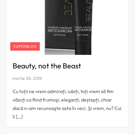
SUPERBLOG
Beauty, not the Beast
Cu toții ne vrem admirați, iubiți, toți vrem să fim
văzuți ca fiind frumoşi, eleganți, deștepți, chiar
dacã n-am recunoaşte asta în veci. Şi vrem, nu? Cui
îi […]