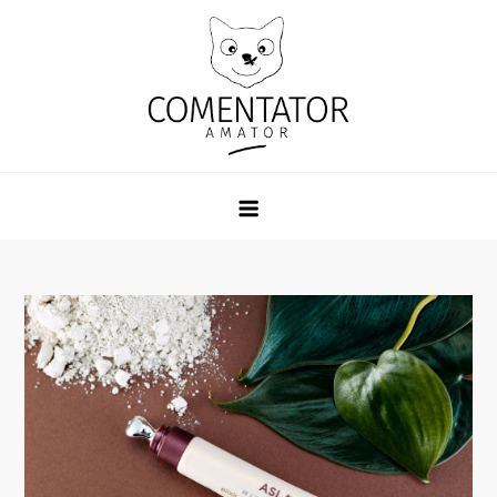
Skip
to
content
Comentator Amator