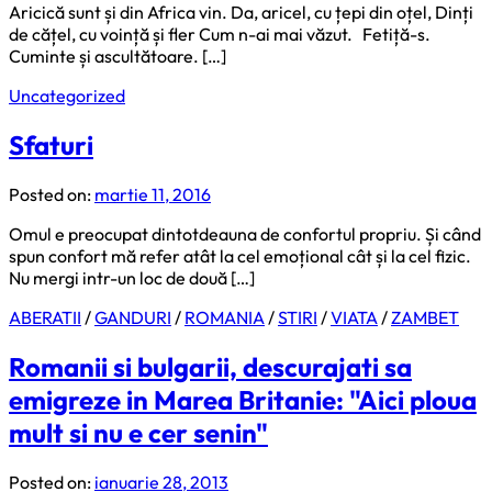
Aricică sunt și din Africa vin. Da, aricel, cu țepi din oțel, Dinți
de cățel, cu voință și fler Cum n-ai mai văzut. Fetiță-s.
Cuminte și ascultătoare. […]
Uncategorized
Sfaturi
Posted on:
martie 11, 2016
Omul e preocupat dintotdeauna de confortul propriu. Și când
spun confort mă refer atât la cel emoțional cât și la cel fizic.
Nu mergi intr-un loc de două […]
ABERATII
/
GANDURI
/
ROMANIA
/
STIRI
/
VIATA
/
ZAMBET
Romanii si bulgarii, descurajati sa
emigreze in Marea Britanie: "Aici ploua
mult si nu e cer senin"
Posted on:
ianuarie 28, 2013