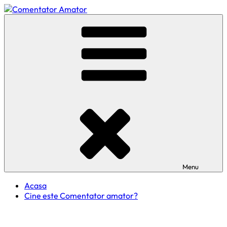
Skip
to
Comentator Amator
content
Menu
Acasa
Cine este Comentator amator?