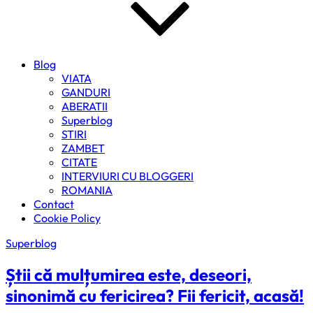
Blog
VIATA
GANDURI
ABERATII
Superblog
STIRI
ZAMBET
CITATE
INTERVIURI CU BLOGGERI
ROMANIA
Contact
Cookie Policy
Superblog
Știi că mulțumirea este, deseori,
sinonimă cu fericirea? Fii fericit, acasă!