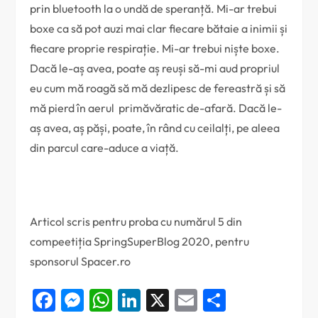
prin bluetooth la o undă de speranță. Mi-ar trebui
boxe ca să pot auzi mai clar fiecare bătaie a inimii și
fiecare proprie respirație. Mi-ar trebui niște boxe.
Dacă le-aș avea, poate aș reuși să-mi aud propriul
eu cum mă roagă să mă dezlipesc de fereastră și să
mă pierd în aerul primăvăratic de-afară. Dacă le-
aș avea, aș păși, poate, în rând cu ceilalți, pe aleea
din parcul care-aduce a viață.
Articol scris pentru proba cu numărul 5 din
compeetiția SpringSuperBlog 2020, pentru
sponsorul Spacer.ro
Facebook
Messenger
WhatsApp
LinkedIn
X
Email
Partajea