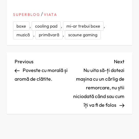
/
SUPERBLOG
VIATA
,
,
,
boxe
cooling pad
mi-ar trebui boxe
,
,
muzică
primăvară
scaune gaming
N
Previous
Next
Previous
Next
Post
Post
Poveste cu morală și
Nu uita să-ți dotezi
a
aromă de clătite.
mașina cu un cârlig de
remorcare, nu știi
v
niciodată când sau cum
i
îți va fi de folos
g
a