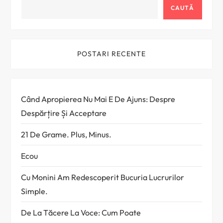
o
CAUTĂ
l
e
POSTARI RECENTE
Când Apropierea Nu Mai E De Ajuns: Despre
Despărțire Și Acceptare
21 De Grame. Plus, Minus.
Ecou
Cu Monini Am Redescoperit Bucuria Lucrurilor
Simple.
De La Tăcere La Voce: Cum Poate