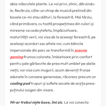
abia-născutele plante. Le voi privi, zilnic, dăruindu-
le, fiecăruia, câte-un strop de muzică prelinsă din
boxele ce-mi stau alături, la fereastră. Mai târziu,
când primăvara, cu toată prospețimea din culori și
miresme va ceda ștafeta, împăciuitoare,
maturității verii, voi visa de la aceeași fereastră, pe
aceleași acorduri sau altele noi, cum băncile
impersonale din parc se transformă în
scaune
gaming
frumos colorate, îmbietoare prin confort
pentru șale gârbovite de prea mult umblet pe aleile
vieții; voi visa cum mugurii, acum deveniți frunze
adunate în coroane generoase, răcoresc precum un
cooling pad
trupuri și suflete secate de arșița prea-
puținului oxigen din visare.
Mi-ar trebui niște boxe, îmi zic
. Le voi conecta