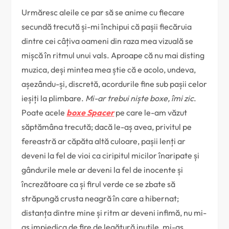
Urmăresc aleile ce par să se anime cu fiecare
secundă trecută și-mi închipui că pașii fiecăruia
dintre cei câțiva oameni din raza mea vizuală se
mișcă în ritmul unui vals. Aproape că nu mai disting
muzica, deși mintea mea știe că e acolo, undeva,
așezându-și, discretă, acordurile fine sub pașii celor
ieșiți la plimbare.
Mi-ar trebui niște boxe, îmi zic
.
Poate acele
boxe Spacer
pe care le-am văzut
săptămâna trecută; dacă le-aș avea, privitul pe
fereastră ar căpăta altă culoare, pașii lenți ar
deveni la fel de vioi ca ciripitul micilor înaripate și
gândurile mele ar deveni la fel de inocente și
încrezătoare ca și firul verde ce se zbate să
străpungă crusta neagră în care a hibernat;
distanța dintre mine și ritm ar deveni infimă, nu mi-
aș impiedica de fire de legătură inutile, mi-aș