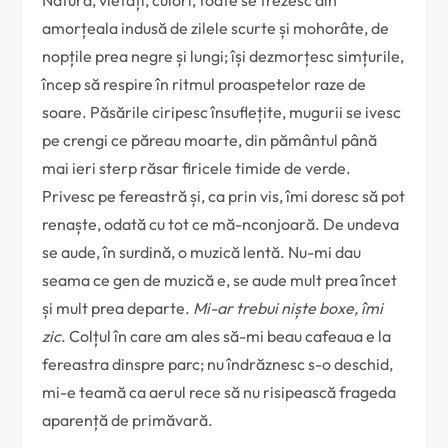
Natură, vietăți, culori, toate se trezesc din
amorțeala indusă de zilele scurte și mohorâte, de
nopțile prea negre și lungi; își dezmorțesc simțurile,
încep să respire în ritmul proaspetelor raze de
soare. Păsările ciripesc însuflețite, mugurii se ivesc
pe crengi ce păreau moarte, din pământul până
mai ieri sterp răsar firicele timide de verde.
Privesc pe fereastră și, ca prin vis, îmi doresc să pot
renaște, odată cu tot ce mă-nconjoară. De undeva
se aude, în surdină, o muzică lentă. Nu-mi dau
seama ce gen de muzică e, se aude mult prea încet
și mult prea departe.
Mi-ar trebui niște boxe, îmi
zic
. Colțul în care am ales să-mi beau cafeaua e la
fereastra dinspre parc; nu îndrăznesc s-o deschid,
mi-e teamă ca aerul rece să nu risipească frageda
aparență de primăvară.