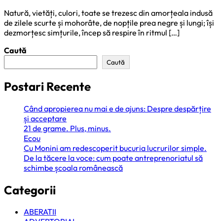
Natură, vietăți, culori, toate se trezesc din amorțeala indusă
de zilele scurte și mohorâte, de nopțile prea negre și lungi; își
dezmorțesc simțurile, încep să respire în ritmul […]
Caută
Caută
Postari Recente
Când apropierea nu mai e de ajuns: Despre despărțire
și acceptare
21 de grame. Plus, minus.
Ecou
Cu Monini am redescoperit bucuria lucrurilor simple.
De la tăcere la voce: cum poate antreprenoriatul să
schimbe școala românească
Categorii
ABERATII