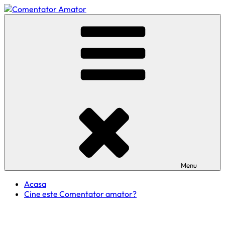
Skip
to
Comentator Amator
content
Menu
Acasa
Cine este Comentator amator?