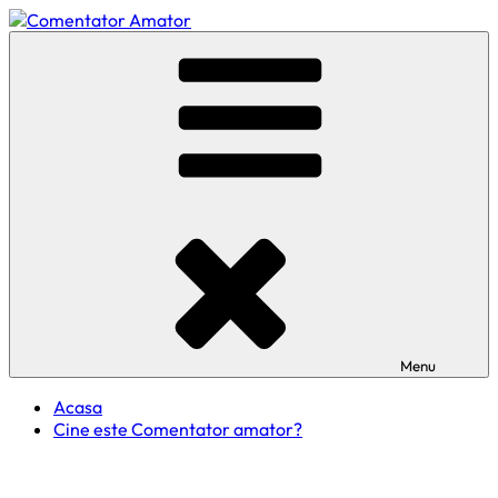
Skip
to
Comentator Amator
content
Menu
Acasa
Cine este Comentator amator?