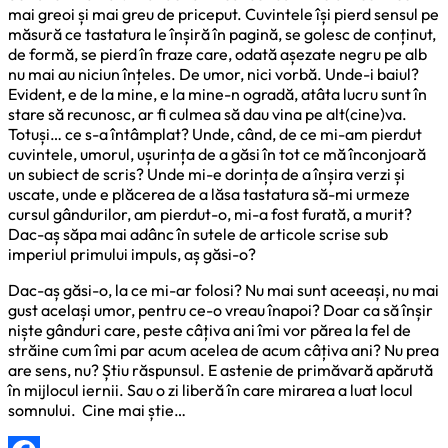
mai greoi și mai greu de priceput. Cuvintele își pierd sensul pe
măsură ce tastatura le înșiră în pagină, se golesc de conținut,
de formă, se pierd în fraze care, odată așezate negru pe alb
nu mai au niciun înțeles. De umor, nici vorbă. Unde-i baiul?
Evident, e de la mine, e la mine-n ogradă, atâta lucru sunt în
stare să recunosc, ar fi culmea să dau vina pe alt(cine)va.
Totuși… ce s-a întâmplat? Unde, când, de ce mi-am pierdut
cuvintele, umorul, ușurința de a găsi în tot ce mă înconjoară
un subiect de scris? Unde mi-e dorința de a înșira verzi și
uscate, unde e plăcerea de a lăsa tastatura să-mi urmeze
cursul gândurilor, am pierdut-o, mi-a fost furată, a murit?
Dac-aș săpa mai adânc în sutele de articole scrise sub
imperiul primului impuls, aș găsi-o?
Dac-aș găsi-o, la ce mi-ar folosi? Nu mai sunt aceeași, nu mai
gust același umor, pentru ce-o vreau înapoi? Doar ca să înșir
niște gânduri care, peste câțiva ani îmi vor părea la fel de
străine cum îmi par acum acelea de acum câțiva ani? Nu prea
are sens, nu? Știu răspunsul. E astenie de primăvară apărută
în mijlocul iernii. Sau o zi liberă în care mirarea a luat locul
somnului. Cine mai știe…