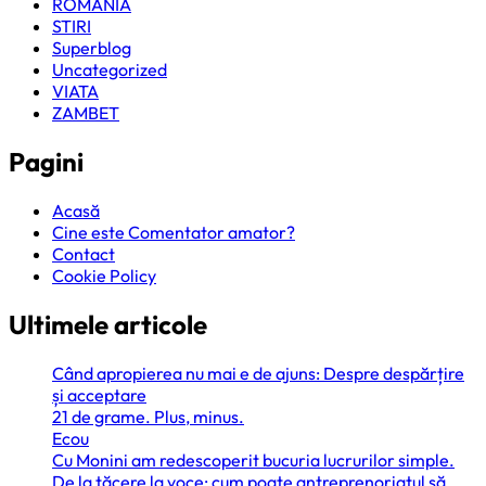
ROMANIA
STIRI
Superblog
Uncategorized
VIATA
ZAMBET
Pagini
Acasă
Cine este Comentator amator?
Contact
Cookie Policy
Ultimele articole
Când apropierea nu mai e de ajuns: Despre despărțire
și acceptare
21 de grame. Plus, minus.
Ecou
Cu Monini am redescoperit bucuria lucrurilor simple.
De la tăcere la voce: cum poate antreprenoriatul să