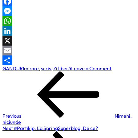
Facebook
Messenger
WhatsApp
LinkedIn
X
Email
on
GANDURI
mirare
,
scris
,
Zi liberă
Leave a Comment
Partajează
Navigare
Previous
Zi
Post
liberă
în
la…
articole
mirat
Previous
Nimeni,
niciunde
Next
Next
#Partikip. La SpringSuperblog. De ce?
Post