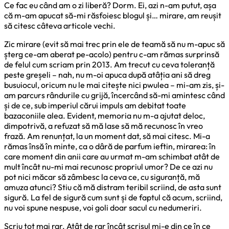
Ce fac eu când am o zi liberă? Dorm. Ei, azi n-am putut, așa
că m-am apucat să-mi răsfoiesc blogul și… mirare, am reușit
să citesc câteva articole vechi.
Zic mirare (evit să mai trec prin ele de teamă să nu m-apuc să
șterg ce-am aberat pe-acolo) pentru c-am rămas surprinsă
de felul cum scriam prin 2013. Am trecut cu ceva toleranță
peste greșeli – nah, nu m-oi apuca după atâția ani să dreg
busuiocul, oricum nu le mai citește nici pwulea – mi-am zis, și-
am parcurs rândurile cu grijă, încercând să-mi amintesc când
și de ce, sub imperiul cărui impuls am debitat toate
bazaconiile alea. Evident, memoria nu m-a ajutat deloc,
dimpotrivă, a refuzat să mă lase să mă recunosc în vreo
frază. Am renunțat, la un moment dat, să mai citesc. Mi-a
rămas însă în minte, ca o dâră de parfum ieftin, mirarea: în
care moment din anii care au urmat m-am schimbat atât de
mult încât nu-mi mai recunosc propriul umor? De ce azi nu
pot nici măcar să zâmbesc la ceva ce, cu siguranță, mă
amuza atunci? Stiu că mă distram teribil scriind, de asta sunt
sigură. La fel de sigură cum sunt și de faptul că acum, scriind,
nu voi spune nespuse, voi goli doar sacul cu nedumeriri.
Scriu tot mai rar. Atât de rar încât scrisul mi-e din ce în ce