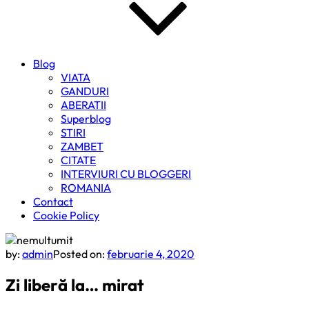
Blog
VIATA
GANDURI
ABERATII
Superblog
STIRI
ZAMBET
CITATE
INTERVIURI CU BLOGGERI
ROMANIA
Contact
Cookie Policy
by:
admin
Posted on:
februarie 4, 2020
Zi liberă la… mirat