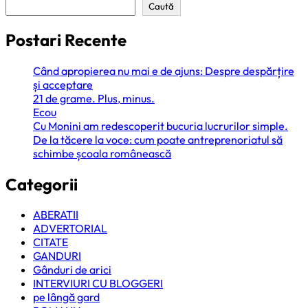
Caută
Postari Recente
Când apropierea nu mai e de ajuns: Despre despărțire
și acceptare
21 de grame. Plus, minus.
Ecou
Cu Monini am redescoperit bucuria lucrurilor simple.
De la tăcere la voce: cum poate antreprenoriatul să
schimbe școala românească
Categorii
ABERATII
ADVERTORIAL
CITATE
GANDURI
Gânduri de arici
INTERVIURI CU BLOGGERI
pe lângă gard