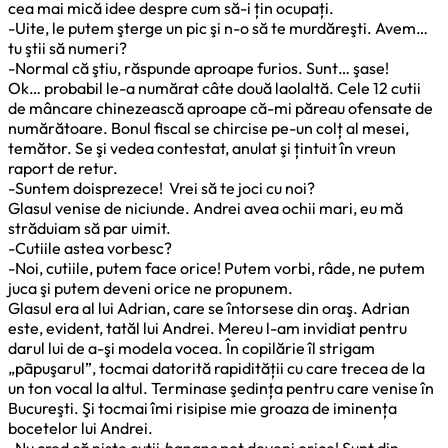
cea mai mică idee despre cum să-i țin ocupați.
-Uite, le putem şterge un pic şi n-o să te murdăreşti. Avem…
tu ştii să numeri?
-Normal că ştiu, răspunde aproape furios. Sunt… şase!
Ok… probabil le-a numărat câte două laolaltă. Cele 12 cutii
de mâncare chinezească aproape că-mi păreau ofensate de
numărătoare. Bonul fiscal se chircise pe-un colț al mesei,
temător. Se şi vedea contestat, anulat şi țintuit în vreun
raport de retur.
-Suntem doisprezece! Vrei să te joci cu noi?
Glasul venise de niciunde. Andrei avea ochii mari, eu mă
străduiam să par uimit.
-Cutiile astea vorbesc?
-Noi, cutiile, putem face orice! Putem vorbi, râde, ne putem
juca şi putem deveni orice ne propunem.
Glasul era al lui Adrian, care se întorsese din oraş. Adrian
este, evident, tatăl lui Andrei. Mereu l-am invidiat pentru
darul lui de a-şi modela vocea. În copilărie îl strigam
„pãpuşarul”, tocmai datorită rapidității cu care trecea de la
un ton vocal la altul. Terminase şedința pentru care venise în
Bucureşti. Şi tocmai îmi risipise mie groaza de iminența
bocetelor lui Andrei.
-Nu cred că nişte cutii
banane
pot deveni orice! Sunt din