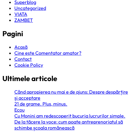
Superblog
Uncategorized
VIATA
ZAMBET
Pagini
Acasă
Cine este Comentator amator?
Contact
Cookie Policy
Ultimele articole
Când apropierea nu mai e de ajuns: Despre despărțire
și acceptare
21 de grame. Plus, minus.
Ecou
Cu Monini am redescoperit bucuria lucrurilor simple.
De la tăcere la voce: cum poate antreprenoriatul să
schimbe școala românească