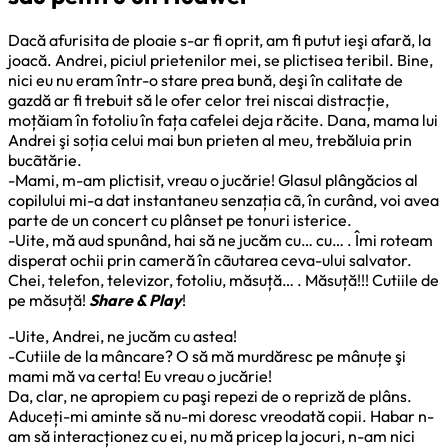
Dacă afurisita de ploaie s-ar fi oprit, am fi putut ieşi afară, la
joacă. Andrei, piciul prietenilor mei, se plictisea teribil. Bine,
nici eu nu eram într-o stare prea bună, deşi în calitate de
gazdă ar fi trebuit să le ofer celor trei niscai distracție,
moțăiam în fotoliu în fața cafelei deja răcite. Dana, mama lui
Andrei şi soția celui mai bun prieten al meu, trebăluia prin
bucãtărie.
-Mami, m-am plictisit, vreau o jucărie! Glasul plângăcios al
copilului mi-a dat instantaneu senzația cã, în curând, voi avea
parte de un concert cu plânset pe tonuri isterice.
-Uite, mă aud spunând, hai să ne jucăm cu… cu… . Îmi roteam
disperat ochii prin cameră în cãutarea ceva-ului salvator.
Chei, telefon, televizor, fotoliu, măsuță… . Măsuță!!! Cutiile de
pe măsuță!
Share & Play
!
-Uite, Andrei, ne jucăm cu astea!
-Cutiile de la mâncare? O să mă murdăresc pe mânuțe şi
mami mă va certa! Eu vreau o jucărie!
Da, clar, ne apropiem cu paşi repezi de o repriză de plâns.
Aduceți-mi aminte să nu-mi doresc vreodată copii. Habar n-
am să interacționez cu ei, nu mă pricep la jocuri, n-am nici