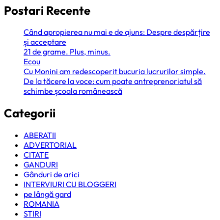
Postari Recente
Când apropierea nu mai e de ajuns: Despre despărțire
și acceptare
21 de grame. Plus, minus.
Ecou
Cu Monini am redescoperit bucuria lucrurilor simple.
De la tăcere la voce: cum poate antreprenoriatul să
schimbe școala românească
Categorii
ABERATII
ADVERTORIAL
CITATE
GANDURI
Gânduri de arici
INTERVIURI CU BLOGGERI
pe lângă gard
ROMANIA
STIRI