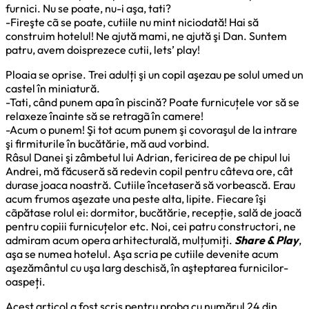
furnici. Nu se poate, nu-i aşa, tati?
-Fireşte cã se poate, cutiile nu mint niciodată! Hai să
construim hotelul! Ne ajută mami, ne ajută şi Dan. Suntem
patru, avem doisprezece cutii, lets’ play!
Ploaia se oprise. Trei adulți şi un copil aşezau pe solul umed un
castel în miniatură.
-Tati, când punem apa în piscină? Poate furnicuțele vor să se
relaxeze înainte să se retragã în camere!
-Acum o punem! Şi tot acum punem şi covoraşul de la intrare
şi firmiturile în bucătărie, mă aud vorbind.
Râsul Danei şi zâmbetul lui Adrian, fericirea de pe chipul lui
Andrei, mă făcuseră să redevin copil pentru câteva ore, cât
durase joaca noastră. Cutiile încetaseră să vorbească. Erau
acum frumos aşezate una peste alta, lipite. Fiecare îşi
cãpătase rolul ei: dormitor, bucătărie, recepție, sală de joacă
pentru copiii furnicuțelor etc. Noi, cei patru constructori, ne
admiram acum opera arhitecturală, mulțumiți.
Share & Play
,
aşa se numea hotelul. Aşa scria pe cutiile devenite acum
aşezământul cu uşa larg deschisă, în aşteptarea furnicilor-
oaspeți.
Acest articol a fost scris pentru proba cu numărul 24 din