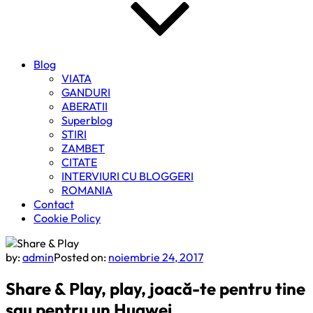
Blog
VIATA
GANDURI
ABERATII
Superblog
STIRI
ZAMBET
CITATE
INTERVIURI CU BLOGGERI
ROMANIA
Contact
Cookie Policy
by:
admin
Posted on:
noiembrie 24, 2017
Share & Play, play, joacă-te pentru tine
sau pentru un Huawei