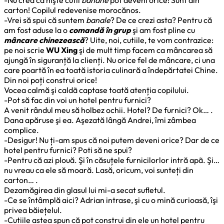
carton! Copilul redevenise morocănos.
-Vrei să spui că suntem
banale
? De ce crezi asta? Pentru că
am fost aduse la o
comandă în grup
şi am fost pline cu
mâncare chinezească
? Uite, noi, cutiile, te vom contrazice:
pe noi scrie
WU Xing
şi de mult timp facem ca mâncarea să
ajungă în siguranță la clienți. Nu orice fel de mâncare, ci una
care poartă în ea toată istoria culinară a îndepărtatei Chine.
Din noi poți construi orice!
Vocea calmă şi caldã captase toată atenția copilului.
-Pot să fac din voi un hotel pentru furnici?
A venit rândul meu să holbez ochii. Hotel? De furnici? Ok… .
Dana apăruse şi ea. Aşezată lângă Andrei, îmi zâmbea
complice.
-Desigur! Nu ți-am spus că noi putem deveni orice? Dar de ce
hotel pentru furnici? Poti să ne spui?
-Pentru că azi plouă. Şi în căsuțele furnicilorlor intră apã. Şi…
nu vreau ca ele să moară. Lasă, oricum, voi sunteți din
carton… .
Dezamăgirea din glasul lui mi-a secat sufletul.
-Ce se întâmplă aici? Adrian intrase, şi cu o mină curioasă, îşi
privea băiețelul.
-Cutiile astea spun că pot construi din ele un hotel pentru