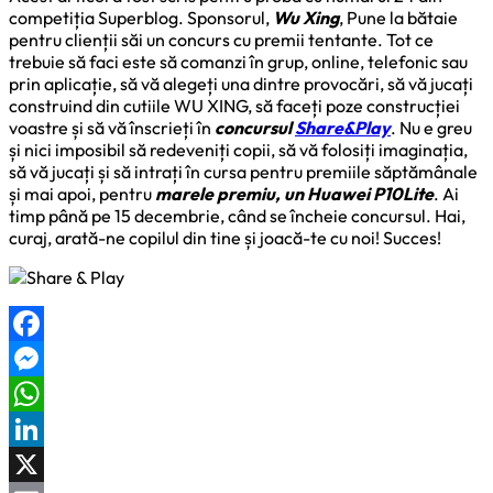
competiția Superblog. Sponsorul,
Wu Xing
, Pune la bătaie
pentru clienții săi un concurs cu premii tentante. Tot ce
trebuie să faci este să comanzi în grup, online, telefonic sau
prin aplicație, să vă alegeți una dintre provocări, să vă jucați
construind din cutiile WU XING, să faceți poze construcției
voastre și să vă înscrieți în
concursul
Share&Play
. Nu e greu
și nici imposibil să redeveniți copii, să vă folosiți imaginația,
să vă jucați și să intrați în cursa pentru premiile săptămânale
și mai apoi, pentru
marele premiu, un Huawei P10Lite
. Ai
timp până pe 15 decembrie, când se încheie concursul. Hai,
curaj, arată-ne copilul din tine și joacă-te cu noi! Succes!
Facebook
Messenger
WhatsApp
LinkedIn