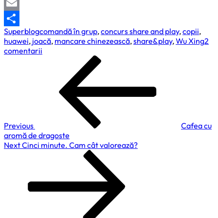
X
Email
Superblog
comandă în grup
,
concurs share and play
,
copii
,
Partajează
huawei
,
joacă
,
mancare chinezească
,
share&play
,
Wu Xing
2
la
comentarii
Navigare
Previous
Share
Post
&
în
Play,
articole
play,
joacă-
te
pentru
Previous
Cafea cu
tine
aromă de dragoste
sau
Next
Next
Cinci minute. Cam cât valorează?
pentru
Post
un
Huawei