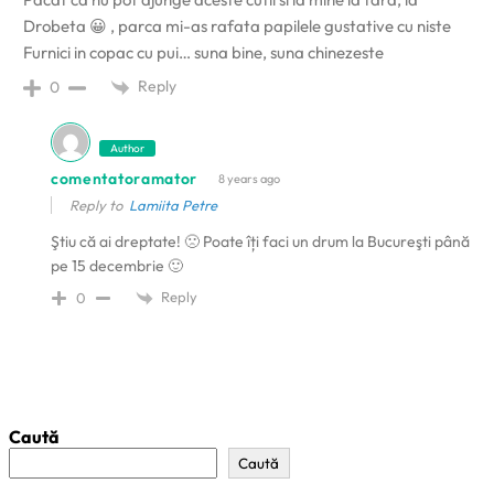
Drobeta 😀 , parca mi-as rafata papilele gustative cu niste
Furnici in copac cu pui… suna bine, suna chinezeste
Reply
0
Author
comentatoramator
8 years ago
Reply to
Lamiita Petre
Ştiu că ai dreptate! 🙁 Poate îți faci un drum la Bucureşti până
pe 15 decembrie 🙂
Reply
0
Caută
Caută