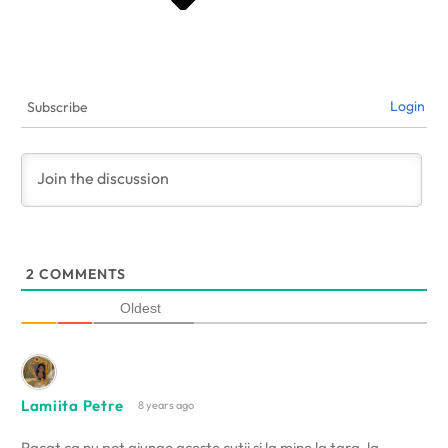
Login
Subscribe
2
COMMENTS
Oldest
Lamiita Petre
8 years ago
Pacat ca nu pot ajunge aceste cutii si la mine la tara, la