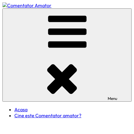
Skip
to
Comentator Amator
content
Menu
Acasa
Cine este Comentator amator?