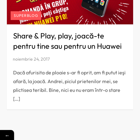
SUPERBLOG
Share & Play, play, joacă-te
pentru tine sau pentru un Huawei
Dacă afurisita de ploaie s-ar fi oprit, am fi putut ieşi
afară, la joacă. Andrei, piciul prietenilor mei, se
plictisea teribil. Bine, nici eu nu eram într-o stare
[…]
←