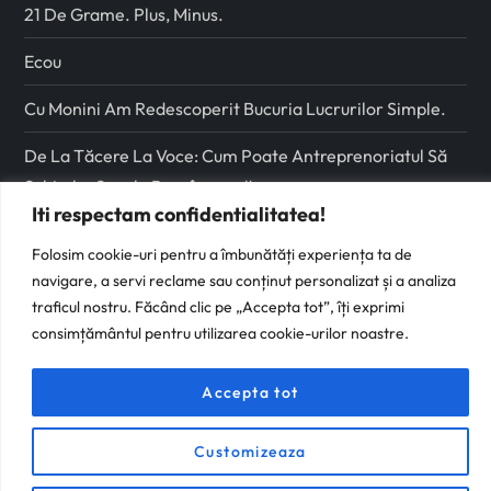
21 De Grame. Plus, Minus.
Ecou
Cu Monini Am Redescoperit Bucuria Lucrurilor Simple.
De La Tăcere La Voce: Cum Poate Antreprenoriatul Să
Schimbe Școala Românească
Iti respectam confidentialitatea!
Urmareste-ma pe
Folosim cookie-uri pentru a îmbunătăți experiența ta de
navigare, a servi reclame sau conținut personalizat și a analiza
Facebook
traficul nostru. Făcând clic pe „Accepta tot”, îți exprimi
consimțământul pentru utilizarea cookie-urilor noastre.
Instagram
Accepta tot
Customizeaza