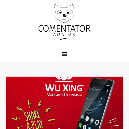
Skip
to
content
Comentator Amator