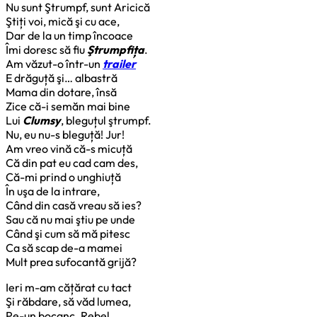
Nu sunt Ştrumpf, sunt Aricică
Ştiți voi, mică şi cu ace,
Dar de la un timp încoace
Îmi doresc să fiu
Ştrumpfița
.
Am văzut-o într-un
trailer
E drăguță şi… albastră
Mama din dotare, însă
Zice că-i semăn mai bine
Lui
Clumsy
, bleguțul ştrumpf.
Nu, eu nu-s bleguță! Jur!
Am vreo vină că-s micuță
Că din pat eu cad cam des,
Că-mi prind o unghiuță
În uşa de la intrare,
Când din casă vreau să ies?
Sau că nu mai ştiu pe unde
Când şi cum să mă pitesc
Ca să scap de-a mamei
Mult prea sufocantă grijă?
Ieri m-am cățărat cu tact
Şi răbdare, să văd lumea,
Pe-un bocanc. Rebel