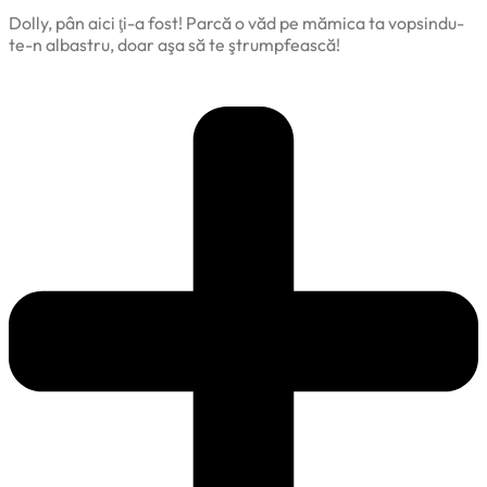
Dolly, pân aici ţi-a fost! Parcă o văd pe mămica ta vopsindu-
te-n albastru, doar aşa să te ştrumpfească!