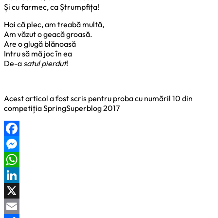
Și cu farmec, ca Ștrumpfița!
Hai că plec, am treabă multă,
Am văzut o geacă groasă.
Are o glugă blănoasă
Intru să mă joc în ea
De-a
satul pierdut
!
Acest articol a fost scris pentru proba cu număril 10 din
competiția SpringSuperblog 2017
Facebook
Messenger
WhatsApp
LinkedIn
X