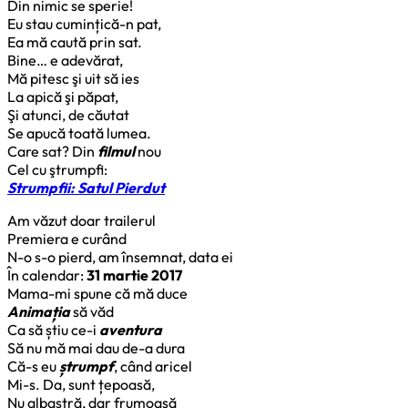
Din nimic se sperie!
Eu stau cumințică-n pat,
Ea mă caută prin sat.
Bine… e adevărat,
Mă pitesc şi uit să ies
La apică şi păpat,
Şi atunci, de căutat
Se apucă toată lumea.
Care sat? Din
filmul
nou
Cel cu ştrumpfi:
Strumpfii: Satul Pierdut
Am văzut doar trailerul
Premiera e curând
N-o s-o pierd, am însemnat, data ei
În calendar:
31 martie 2017
Mama-mi spune că mă duce
Animația
să văd
Ca să știu ce-i
aventura
Să nu mă mai dau de-a dura
Că-s eu
ștrumpf
, când aricel
Mi-s. Da, sunt țepoasă,
Nu albastră, dar frumoasă