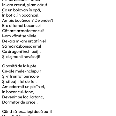
M-am crezut, şi am căzut
Ca un bolovan în apă,
În botic, în bocăncel.
Am zis bocăncel? De unde?!
Era ditamai bocancul
Cât are armata tancul!
I-am văzut șenilele
De-aia m-am urcat în el
Să mă războiesc nițel
Cu dragoni închipuiți.
Și dușmanii nevăzuți!
Obosită de la lupte
Cu-ale mele-nchipuiri
Și-nfruntat pericole
Și situații fel de fel,
Am adormit un pic în el,
In bocancul-tanc,
Devenit pe loc, la țanc,
Dormitor de aricel.
Când să ies… ieşi dacă poți!