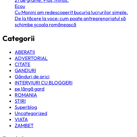
21 de grame. Plus, minus.
Ecou
Cu Monini am redescoperit bucuria lucrurilor simple.
De la tăcere la voce: cum poate antreprenoriatul să
schimbe școala românească
Categorii
ABERATII
ADVERTORIAL
CITATE
GANDURI
Gânduri de arici
INTERVIURI CU BLOGGERI
pe lângă gard
ROMANIA
STIRI
Superblog
Uncategorized
VIATA
ZAMBET