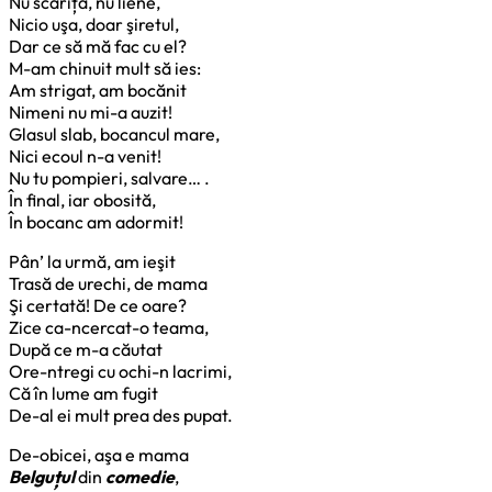
Nu scăriță, nu liene,
Nicio uşa, doar şiretul,
Dar ce să mă fac cu el?
M-am chinuit mult să ies:
Am strigat, am bocănit
Nimeni nu mi-a auzit!
Glasul slab, bocancul mare,
Nici ecoul n-a venit!
Nu tu pompieri, salvare… .
În final, iar obosită,
În bocanc am adormit!
Pân’ la urmă, am ieşit
Trasă de urechi, de mama
Şi certată! De ce oare?
Zice ca-ncercat-o teama,
După ce m-a căutat
Ore-ntregi cu ochi-n lacrimi,
Că în lume am fugit
De-al ei mult prea des pupat.
De-obicei, aşa e mama
Belguțul
din
comedie
,