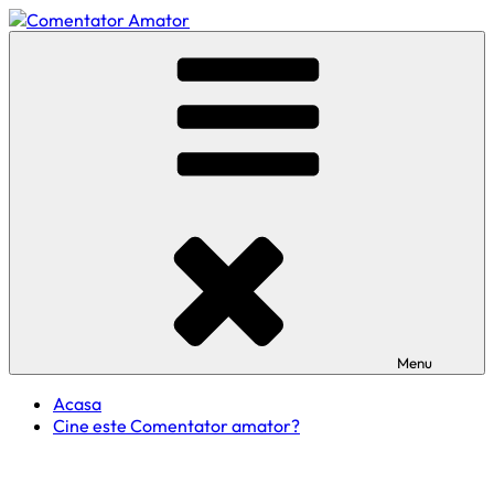
Skip
to
Comentator Amator
content
Menu
Acasa
Cine este Comentator amator?