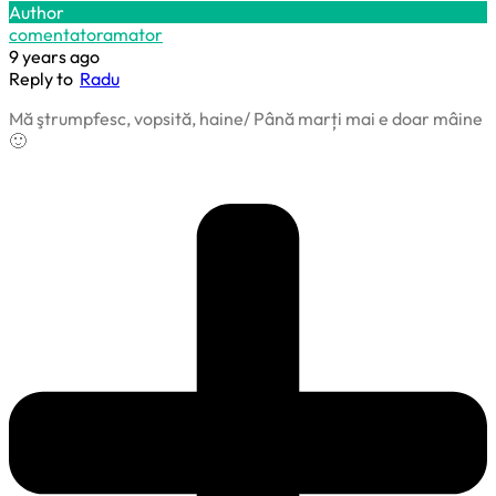
Author
comentatoramator
9 years ago
Reply to
Radu
Mă ştrumpfesc, vopsită, haine/ Până marți mai e doar mâine
🙂