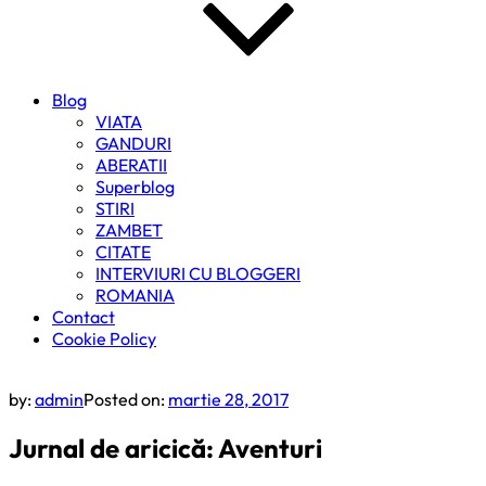
Blog
VIATA
GANDURI
ABERATII
Superblog
STIRI
ZAMBET
CITATE
INTERVIURI CU BLOGGERI
ROMANIA
Contact
Cookie Policy
by:
admin
Posted on:
martie 28, 2017
Jurnal de aricică: Aventuri