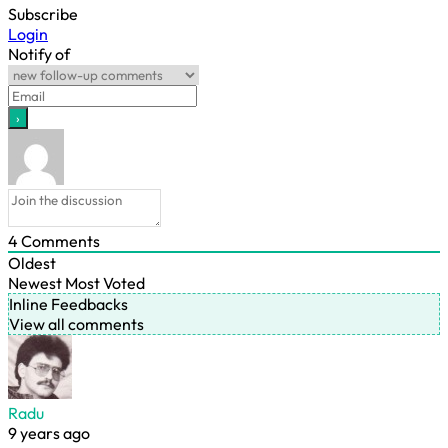
Subscribe
Login
Notify of
4
Comments
Oldest
Newest
Most Voted
Inline Feedbacks
View all comments
Radu
9 years ago