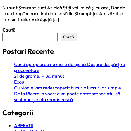
Nu sunt Ştrumpf, sunt Aricică Ştiți voi, mică şi cu ace, Dar de
la un timp încoace Îmi doresc să fiu Ştrumpfița. Am văzut-o
într-un trailer E drăguță […]
Caută
Caută
Postari Recente
Când apropierea nu mai e de ajuns: Despre despărțire
și acceptare
21 de grame. Plus, minus.
Ecou
Cu Monini am redescoperit bucuria lucrurilor simple.
De la tăcere la voce: cum poate antreprenoriatul să
schimbe școala românească
Categorii
ABERATII