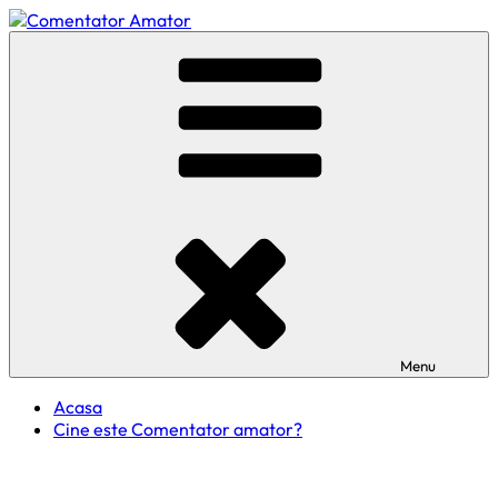
Skip
to
Comentator Amator
content
Menu
Acasa
Cine este Comentator amator?