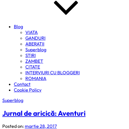
Blog
VIATA
GANDURI
ABERATII
Superblog
STIRI
ZAMBET
CITATE
INTERVIURI CU BLOGGERI
ROMANIA
Contact
Cookie Policy
Superblog
Jurnal de aricică: Aventuri
Posted on:
martie 28, 2017