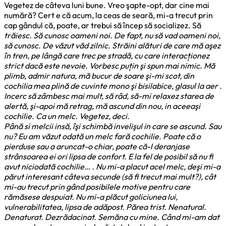
Vegetez de câteva luni bune. Vreo şapte-opt, dar cine mai
numără? Cert e că acum, la ceas de seară, mi-a trecut prin
cap gândul că, poate, ar trebui să încep să socializez. Să
trăiesc. Să cunosc oameni noi. De fapt, nu să vad oameni noi,
să
cunosc.
De văzut văd zilnic. Străini alături de care mă aşez
în tren, pe lângă care trec pe stradă, cu care interacționez
strict dacă este nevoie. Vorbesc puțin şi spun mai nimic. Mă
plimb, admir natura, mă bucur de soare şi-mi scot, din
cochilia mea plină de cuvinte mono şi bisilabice, glasul la aer .
Incerc să zâmbesc mai mult, să râd, să-mi relaxez starea de
alertă, şi-apoi mă retrag, mă ascund din nou, in aceeaşi
cochilie. Ca un melc. Vegetez, deci.
Până si melcii insă, îşi schimbă invelişul in care se ascund. Sau
nu? Eu am văzut odată un melc fară cochilie. Poate că o
pierduse sau a aruncat-o chiar, poate că-l deranjase
strânsoarea ei ori lipsa de confort. E la fel de posibil să nu fi
avut niciodată cochilie… . Nu mi-a placut acel melc, deşi mi-a
părut interesant câteva secunde (să fi trecut mai mult?), cât
mi-au trecut prin gând posibilele motive pentru care
rămăsese despuiat. Nu mi-a plăcut goliciunea lui,
vulnerabilitatea, lipsa de adăpost. Părea trist. Nenatural.
Denaturat. Dezrădacinat. Semăna cu mine. Când mi-am dat