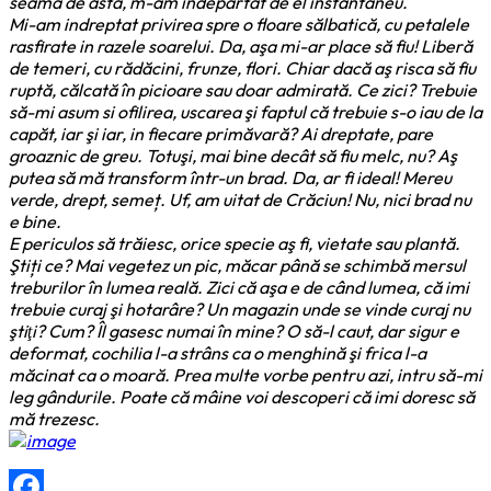
seama de asta, m-am indepărtat de el instantaneu.
Mi-am indreptat privirea spre o floare sălbatică, cu petalele
rasfirate in razele soarelui. Da, aşa mi-ar place să fiu! Liberă
de temeri, cu rădăcini, frunze, flori. Chiar dacă aş risca să fiu
ruptă, călcată în picioare sau doar admirată. Ce zici? Trebuie
să-mi asum si ofilirea, uscarea şi faptul că trebuie s-o iau de la
capăt, iar şi iar, in fiecare primăvară? Ai dreptate, pare
groaznic de greu. Totuşi, mai bine decât să fiu melc, nu? Aş
putea să mă transform într-un brad. Da, ar fi ideal! Mereu
verde, drept, semeț. Uf, am uitat de Crăciun! Nu, nici brad nu
e bine.
E periculos să trăiesc, orice specie aş fi, vietate sau plantă.
Ştiți ce? Mai vegetez un pic, măcar până se schimbă mersul
treburilor în lumea reală. Zici că aşa e de când lumea, că imi
trebuie curaj şi hotarâre? Un magazin unde se vinde
curaj
nu
ştiţi? Cum? Îl gasesc numai
în mine
? O să-l caut, dar sigur e
deformat, cochilia l-a strâns ca o menghină şi frica l-a
măcinat ca o moară. Prea multe vorbe pentru azi, intru să-mi
leg gândurile. Poate că mâine voi descoperi că imi doresc să
mă trezesc.