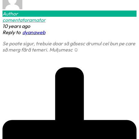
Author
comentatoramator
10 years ago
Reply to
dyanaweb
Se poate sigur, trebuie doar să găsesc drumul cel bun pe care
să merg fără temeri. Mulţumesc ☺