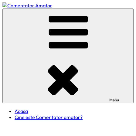
Skip
to
Comentator Amator
content
Menu
Acasa
Cine este Comentator amator?