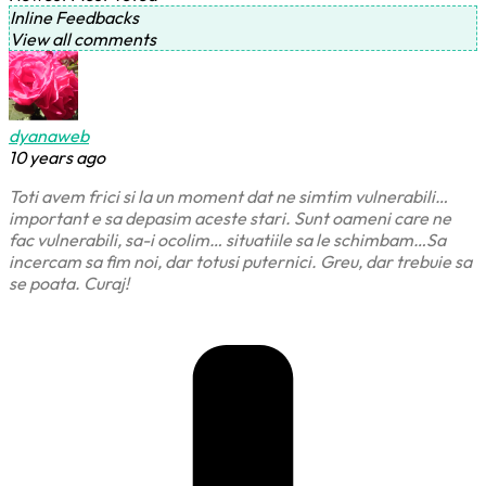
Inline Feedbacks
View all comments
dyanaweb
10 years ago
Toti avem frici si la un moment dat ne simtim vulnerabili…
important e sa depasim aceste stari. Sunt oameni care ne
fac vulnerabili, sa-i ocolim… situatiile sa le schimbam…Sa
incercam sa fim noi, dar totusi puternici. Greu, dar trebuie sa
se poata. Curaj!