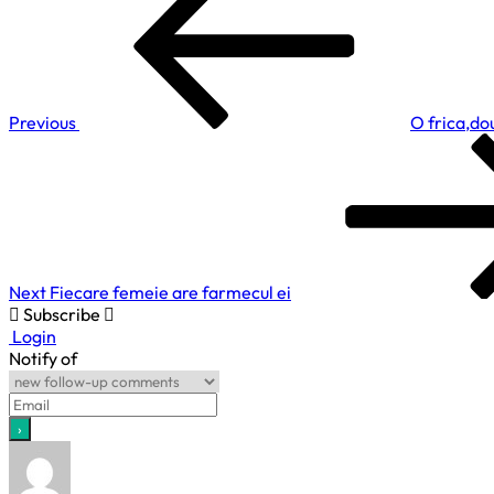
în
and
articole
Drive
Previous
O frica,dou
Next
Post
Next
Fiecare femeie are farmecul ei
Subscribe
Login
Notify of