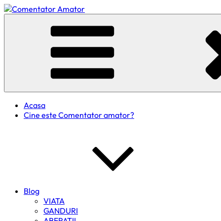
Skip
to
Comentator Amator
content
Acasa
Cine este Comentator amator?
Blog
VIATA
GANDURI
ABERATII