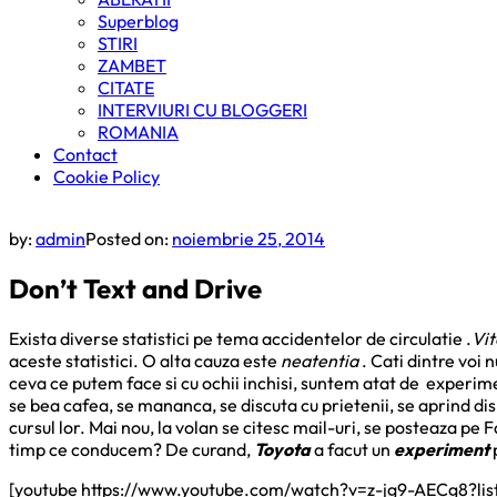
Superblog
STIRI
ZAMBET
CITATE
INTERVIURI CU BLOGGERI
ROMANIA
Contact
Cookie Policy
by:
admin
Posted on:
noiembrie 25, 2014
Don’t Text and Drive
Exista diverse statistici pe tema accidentelor de circulatie .
Vit
aceste statistici. O alta cauza este
neatentia
. Cati dintre voi 
ceva ce putem face si cu ochii inchisi, suntem atat de experime
se bea cafea, se mananca, se discuta cu prietenii, se aprind di
cursul lor. Mai nou, la volan se citesc mail-uri, se posteaza pe 
timp ce conducem? De curand,
Toyota
a facut un
experiment
p
[youtube https://www.youtube.com/watch?v=z-jg9-AECg8