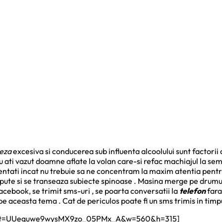
eza
excesiva si conducerea sub influenta alcoolului sunt factori
nu ati vazut doamne aflate la volan care-si refac machiajul la sem
ntati incat nu trebuie sa ne concentram la maxim atentia pentru 
spute si se transeaza subiecte spinoase . Masina merge pe drumul 
Facebook, se trimit sms-uri , se poarta conversatii la
telefon
fara
e aceasta tema . Cat de periculos poate fi un sms trimis in timpu
?list=UUeguwe9wysMX9zo_05PMx_A&w=560&h=315]