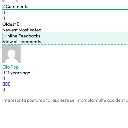
2
Comments
Oldest
Newest
Most Voted
Inline Feedbacks
View all comments
Ella Pop
11 years ago
Interesanta postarea ta, asa este se intampla multe accident d