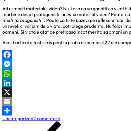
Ati urmarit materialul video? Nu-i asa ca va ganditi ca v-ati fi d
mai bine decat protagonistii acestui material video? Poate ca as
multi ”protagonisti ”.
Poate ca tu te bazezi pe reflexele tale, dar
un nivel, ci vorbim de o viata, poti alege prudenta. Nu folosi m
oameni. Si viata e atat de pretioasa incat merita sa amani un p
Acest articol a fost scris pentru proba cu numarul 22 din comp
Facebook
Messenger
WhatsApp
LinkedIn
X
Email
la
Uncategorized
2 comentarii
Partajează
Navigare
Previous
Don’t
Post
Text