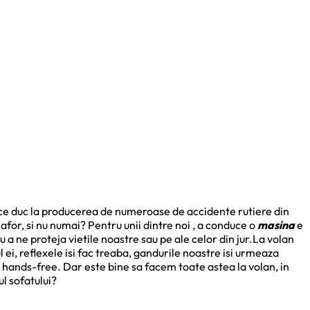
i ce duc la producerea de numeroase de accidente rutiere din
afor, si nu numai? Pentru unii dintre noi , a conduce o
masina
e
a ne proteja vietile noastre sau pe ale celor din jur.La volan
ei, reflexele isi fac treaba, gandurile noastre isi urmeaza
 hands-free. Dar este bine sa facem toate astea la volan, in
l sofatului?