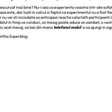
escurcat mai bine? Nu-i asa ca experienta voastra intr-ale sofatului
a este, dar luati in calcul si faptul ca experimentul nu a fost fa
 nu vei sti niciodata sa anticipezi reactia celorlalti participanti 
obilul in timp ce conduci, un mesaj poate aduce un zambet, o veste
ic acel mesaj, sa lasi din mana
telefonul mobil
si sa ajungi in si
etitia Superblog