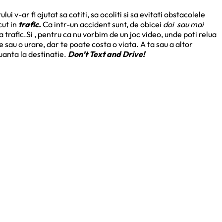
 v-ar fi ajutat sa cotiti, sa ocoliti si sa evitati obstacolele
cut in
trafic.
Ca intr-un accident sunt, de obicei
doi sau mai
la trafic.Si , pentru ca nu vorbim de un joc video, unde poti relua
 sau o urare, dar te poate costa o viata. A ta sau a altor
guanta la destinatie.
Don’t Text and Drive!