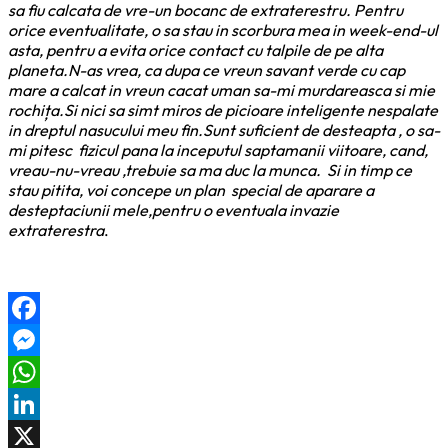
sa fiu calcata de vre-un bocanc de extraterestru. Pentru
orice eventualitate, o sa stau in scorbura mea in week-end-ul
asta, pentru a evita orice contact cu talpile de pe alta
planeta.N-as vrea, ca dupa ce vreun savant verde cu cap
mare a calcat in vreun cacat uman sa-mi murdareasca si mie
rochița.Si nici sa simt miros de picioare inteligente nespalate
in dreptul nasucului meu fin.Sunt suficient de desteapta , o sa-
mi pitesc fizicul pana la inceputul saptamanii viitoare, cand,
vreau-nu-vreau ,trebuie sa ma duc la munca. Si in timp ce
stau pitita, voi concepe un plan special de aparare a
desteptaciunii mele,pentru o eventuala invazie
extraterestra
.
Facebook
Messenger
WhatsApp
LinkedIn