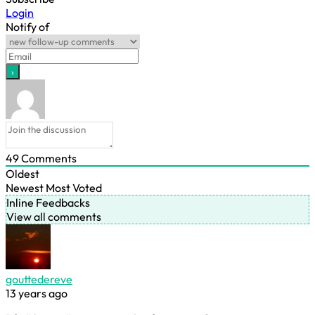
Login
Notify of
49
Comments
Oldest
Newest
Most Voted
Inline Feedbacks
View all comments
gouttedereve
13 years ago