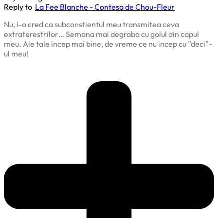
Reply to
La Fee Blanche - Contesa de Chou-Fleur
Nu, i-o cred ca subconstientul meu transmitea ceva
extraterestrilor… Semana mai degraba cu golul din capul
meu. Ale tale incep mai bine, de vreme ce nu incep cu ”deci”-
ul meu!