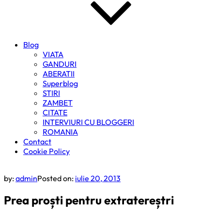
Blog
VIATA
GANDURI
ABERATII
Superblog
STIRI
ZAMBET
CITATE
INTERVIURI CU BLOGGERI
ROMANIA
Contact
Cookie Policy
by:
admin
Posted on:
iulie 20, 2013
Prea proști pentru extratereștri