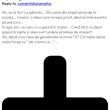
Reply to
comentatoramator
Nu, nu le fur! Le păstrez… Stiu asta din experiența de la
scoala… Uneori, o idee care incepe prost, devine interesanta
pe parcurs…
Si așa, zici, un cerc cu o gaură în mijloc… Cred că ți-a căzut
șapca în lapte și alea sunt undele produse de impact!
Ah, dacă vine raza de genialitate la mine? E? Că toate ideile
mele încep cu ” de vreme ce…”…