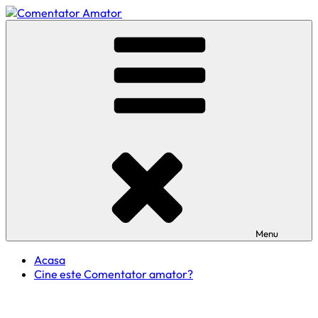
Skip
to
Comentator Amator
content
Menu
Acasa
Cine este Comentator amator?