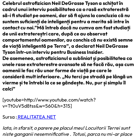
Celebrul astrofizician Neil DeGrasse Tyson a schițat în
cadrul unui interviu posibilitatea ca o rasă extraterestră
să-i fi studiat pe oameni, dar să fi ajuns la concluzia că nu
suntem suficienți de inteligenți pentru a merita să intre în
contact cu noi.”Mă întreb dacă nu cumva am fost studiați
de unii extratereștri care, după ce au observat
comportamentul oamenilor, au conchis că nu există semne
de viață inteligentă pe Terra”, a declarat Neil DeGrasse
Tyson într-un interviu pentru Business Insider.
De asemenea, astrofizicianul a subliniat și posibilitatea ca
unele rase extraterestre avansate să ne facă rău, așa cum
oamenii le fac rău unor forme de viață pe care le
consideră mult inferioare. „Nu terci pe stradă pe lângă un
vierme și te întrebi la ce se gândește. Nu, pur și simplu îl
calci”
[youtube=http://www.youtube.com/watch?
v=Tt0uV5d8tss&w=560&h=315]
Sursa :
REALITATEA.NET
Iata, in sfarsit, o parere pe placul meu! Locuitorii Terrei sunt
niste ganganii nesemnificative . Totusi, parca nu mi-ar place