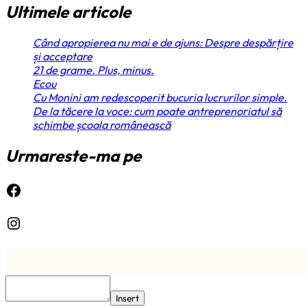
Ultimele articole
Când apropierea nu mai e de ajuns: Despre despărțire
și acceptare
21 de grame. Plus, minus.
Ecou
Cu Monini am redescoperit bucuria lucrurilor simple.
De la tăcere la voce: cum poate antreprenoriatul să
schimbe școala românească
Urmareste-ma pe
Facebook
Instagram
Insert