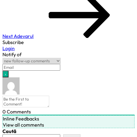
Post
Next
Adevarul
Subscribe
Login
Notify of
0
Comments
Inline Feedbacks
View all comments
Caută