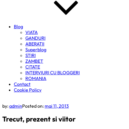
Blog
VIATA
GANDURI
ABERATII
Superblog
STIRI
ZAMBET
CITATE
INTERVIURI CU BLOGGERI
ROMANIA
Contact
Cookie Policy
by:
admin
Posted on:
mai 11, 2013
Trecut, prezent si viitor