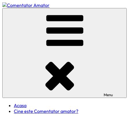
Skip
to
Comentator Amator
content
Menu
Acasa
Cine este Comentator amator?