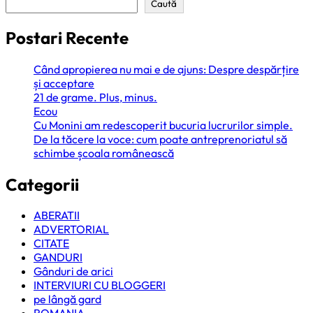
Caută
Postari Recente
Când apropierea nu mai e de ajuns: Despre despărțire
și acceptare
21 de grame. Plus, minus.
Ecou
Cu Monini am redescoperit bucuria lucrurilor simple.
De la tăcere la voce: cum poate antreprenoriatul să
schimbe școala românească
Categorii
ABERATII
ADVERTORIAL
CITATE
GANDURI
Gânduri de arici
INTERVIURI CU BLOGGERI
pe lângă gard