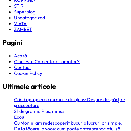
ROMANIA
STIRI
Superblog
Uncategorized
VIATA
ZAMBET
Pagini
Acasă
Cine este Comentator amator?
Contact
Cookie Policy
Ultimele articole
Când apropierea nu mai e de ajuns: Despre despărțire
și acceptare
21 de grame. Plus, minus.
Ecou
Cu Monini am redescoperit bucuria lucrurilor simple.
De la tăcere la voce: cum poate antreprenoriatul să