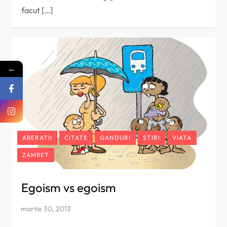
facut […]
←
ABERATII
CITATE
GANDURI
STIRI
VIATA
ZAMBET
Egoism vs egoism