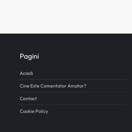
o
l
e
Pagini
Acasă
Cine Este Comentator Amator?
Contact
Cookie Policy