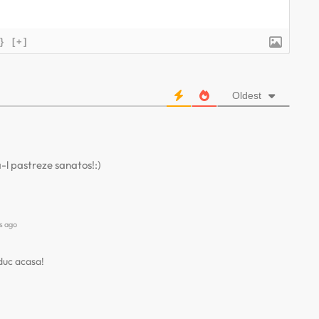
}
[+]
Oldest
-l pastreze sanatos!:)
s ago
aduc acasa!