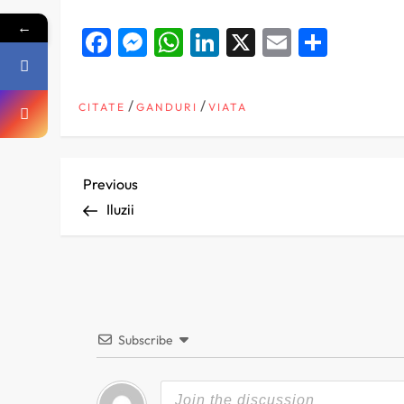
←
Facebook
Messenger
WhatsApp
LinkedIn
X
Email
Parta
/
/
CITATE
GANDURI
VIATA
N
Previous
Previous
Post
Iluzii
a
v
i
Subscribe
g
a