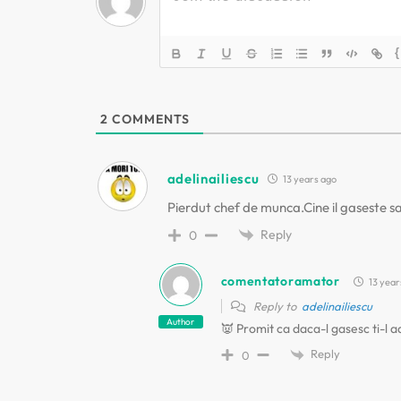
r
{
e
î
2
COMMENTS
n
adelinailiescu
13 years ago
a
Pierdut chef de munca.Cine il gaseste sa
Reply
0
r
comentatoramator
t
13 year
Reply to
adelinailiescu
Author
i
👿 Promit ca daca-l gasesc ti-l 
Reply
0
c