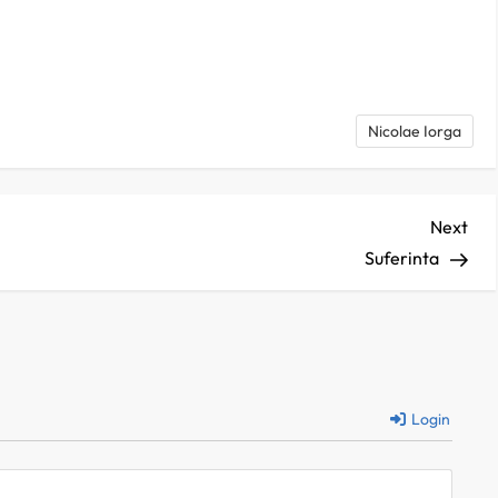
jează
Nicolae Iorga
Nex
Next
Pos
Suferinta
Login