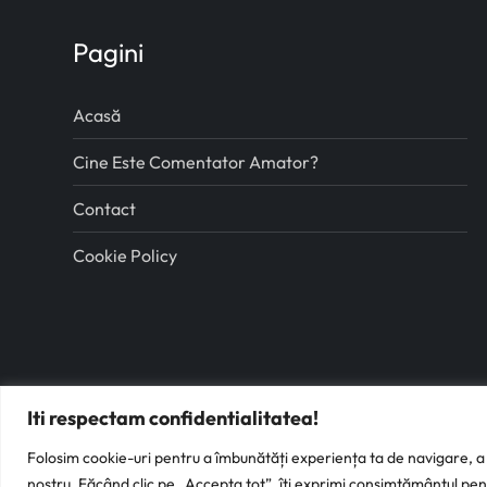
Pagini
Acasă
Cine Este Comentator Amator?
Contact
Cookie Policy
Iti respectam confidentialitatea!
Folosim cookie-uri pentru a îmbunătăți experiența ta de navigare, a s
nostru. Făcând clic pe „Accepta tot”, îți exprimi consimțământul pent