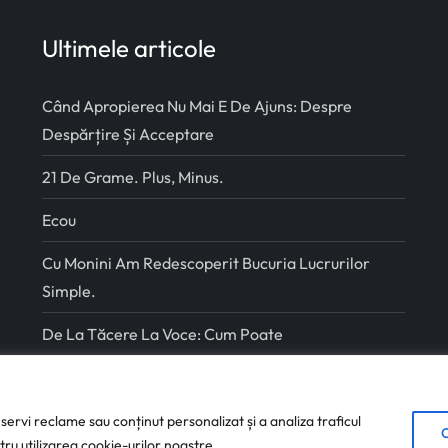
Ultimele articole
Când Apropierea Nu Mai E De Ajuns: Despre
Despărțire Și Acceptare
21 De Grame. Plus, Minus.
Ecou
Cu Monini Am Redescoperit Bucuria Lucrurilor
Simple.
De La Tăcere La Voce: Cum Poate
Antreprenoriatul Să Schimbe Școala Românească
ervi reclame sau conținut personalizat și a analiza traficul
ru utilizarea cookie-urilor noastre.