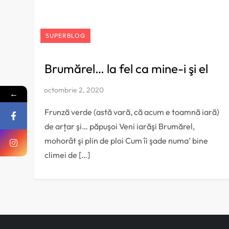
SUPERBLOG
Brumărel… la fel ca mine-i şi el
←
Frunză verde (astă vară, că acum e toamnă iară)
de arțar şi… păpuşoi Veni iarăşi Brumărel,
mohorât şi plin de ploi Cum îi şade numa’ bine
climei de […]