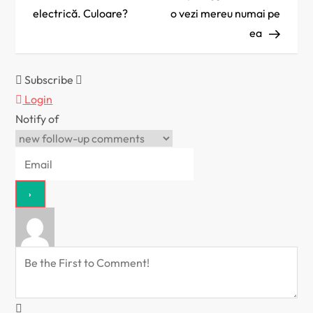
a
electrică. Culoare?
o vezi mereu numai pe
ea
v
i
Subscribe
Login
g
Notify of
a
r
e
î
n
a