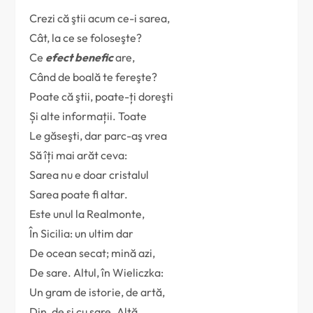
Crezi că ştii acum ce-i sarea,
Cât, la ce se foloseşte?
Ce
efect benefic
are,
Când de boală te fereşte?
Poate că ştii, poate-ți doreşti
Și alte informații. Toate
Le găseşti, dar parc-aş vrea
Să îți mai arăt ceva:
Sarea nu e doar cristalul
Sarea poate fi altar.
Este unul la Realmonte,
În Sicilia: un ultim dar
De ocean secat; mină azi,
De sare. Altul, în Wieliczka:
Un gram de istorie, de artă,
Din, de şi cu sare. Altă