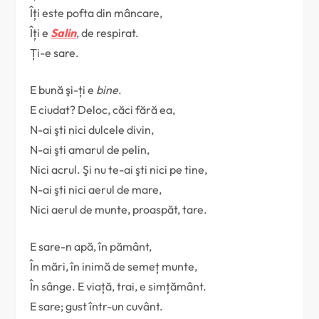
Îți este pofta din mâncare,
Îți e
Salin
, de respirat.
Ți-e sare.
E bună şi-ți e
bine
.
E ciudat? Deloc, căci fără ea,
N-ai şti nici dulcele divin,
N-ai şti amarul de pelin,
Nici acrul. Şi nu te-ai şti nici pe tine,
N-ai şti nici aerul de mare,
Nici aerul de munte, proaspăt, tare.
E sare-n apă, în pământ,
În mări, în inimă de semeț munte,
În sânge. E viață, trai, e simțământ.
E sare; gust într-un cuvânt.