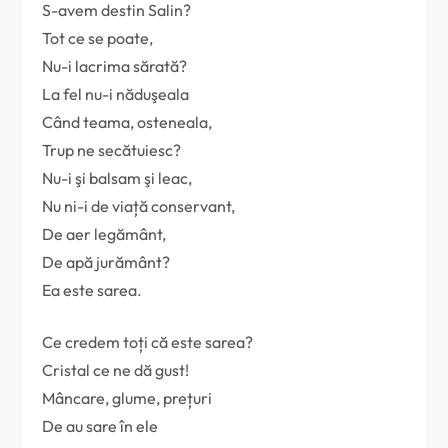
S-avem destin Salin?
Tot ce se poate,
Nu-i lacrima sărată?
La fel nu-i năduşeala
Când teama, osteneala,
Trup ne secătuiesc?
Nu-i şi balsam şi leac,
Nu ni-i de viață conservant,
De aer legământ,
De apă jurământ?
Ea este sarea.
Ce credem toți că este sarea?
Cristal ce ne dă gust!
Mâncare, glume, prețuri
De au sare în ele