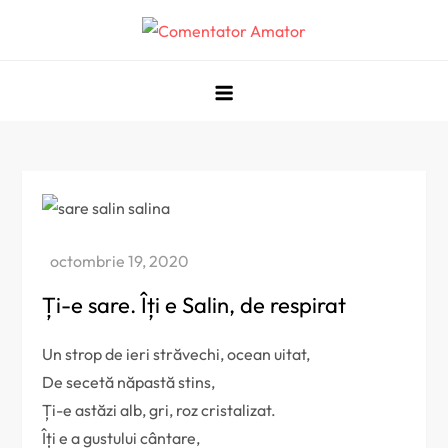
Skip
to
Comentator Amator
content
Ți-e sare. Îți e Salin, de respirat
Un strop de ieri străvechi, ocean uitat,
De secetă năpastă stins,
Ți-e astăzi alb, gri, roz cristalizat.
Îți e a gustului cântare,