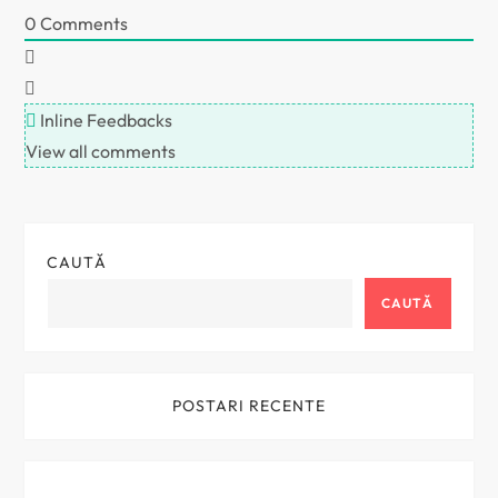
0
Comments
r
t
Inline Feedbacks
i
View all comments
c
o
CAUTĂ
l
CAUTĂ
e
POSTARI RECENTE