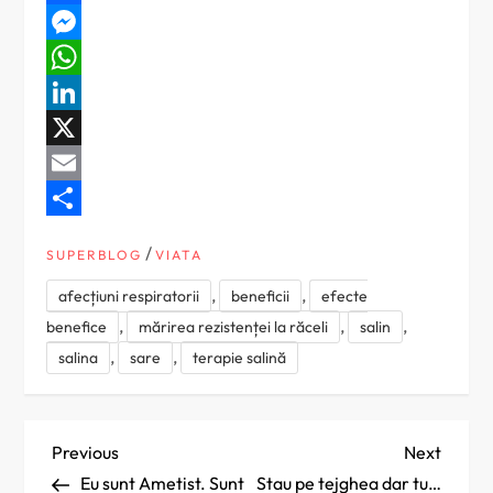
Facebook
Messenger
WhatsApp
LinkedIn
X
Email
Partajează
/
SUPERBLOG
VIATA
,
,
afecțiuni respiratorii
beneficii
efecte
,
,
,
benefice
mărirea rezistenței la răceli
salin
,
,
salina
sare
terapie salină
N
Previous
Next
Previous
Next
Post
Post
Eu sunt Ametist. Sunt
Stau pe tejghea dar tu…