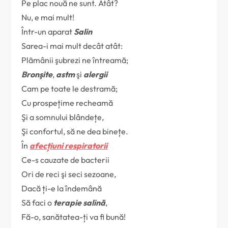
Pe plac nouă ne sunt. Atât?
Nu, e mai mult!
Într-un aparat
Salin
Sarea-i mai mult decât atât:
Plãmânii şubrezi ne întreamă;
Bronşite
,
astm
şi
alergii
Cam pe toate le destramă;
Cu prospețime recheamă
Şi a somnului blândețe,
Şi confortul, să ne dea binețe.
În
afecțiuni respiratorii
Ce-s cauzate de bacterii
Ori de reci şi seci sezoane,
Dacă ți-e la îndemână
Să faci o
terapie salină
,
Fă-o, sanătatea-ți va fi bună!