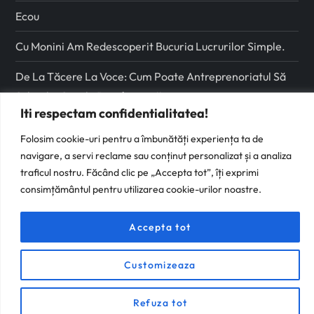
Ecou
Cu Monini Am Redescoperit Bucuria Lucrurilor Simple.
De La Tăcere La Voce: Cum Poate Antreprenoriatul Să
Schimbe Școala Românească
Iti respectam confidentialitatea!
Folosim cookie-uri pentru a îmbunătăți experiența ta de
Urmareste-ma pe
navigare, a servi reclame sau conținut personalizat și a analiza
traficul nostru. Făcând clic pe „Accepta tot”, îți exprimi
Facebook
consimțământul pentru utilizarea cookie-urilor noastre.
Instagram
Accepta tot
Customizeaza
Refuza tot