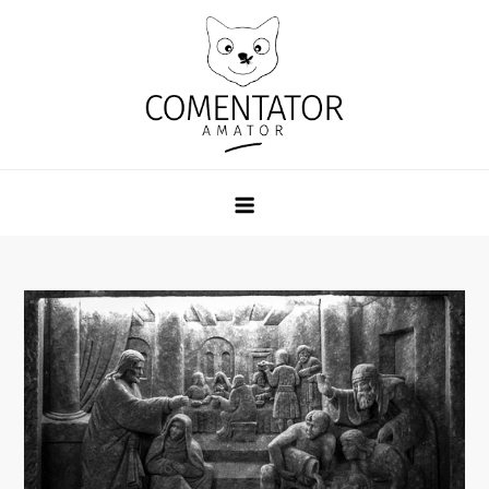
Skip
to
content
Comentator Amator