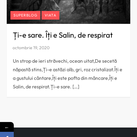
SUPERBLOG
VIATA
Ți-e sare. Îți e Salin, de respirat
Un strop de ieri străvechi, ocean uitat,De secetă
năpastă stins,Ți-e astăzi alb, gri, roz cristalizat.Îți e
a gustului cântare,Îți este pofta din mâncare,Îți e
Salin, de respirat.Ți-e sare. […]
←