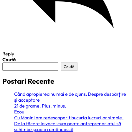
Reply
Caută
Caută
Postari Recente
Când apropierea nu mai e de ajuns: Despre despărțire
și acceptare
21 de grame. Plus, minus.
Ecou
Cu Monini am redescoperit bucuria lucrurilor simple.
De la tăcere la voce: cum poate antreprenoriatul să
schimbe școala românească