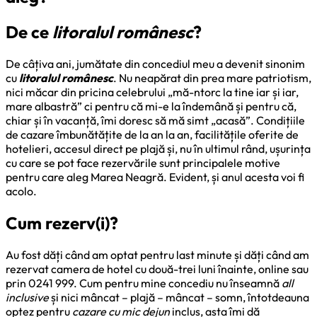
De ce
litoralul românesc
?
De câțiva ani, jumătate din concediul meu a devenit sinonim
cu
litoralul românesc
. Nu neapărat din prea mare patriotism,
nici măcar din pricina celebrului „mă-ntorc la tine iar și iar,
mare albastră” ci pentru că mi-e la îndemână și pentru că,
chiar și în vacanță, îmi doresc să mă simt „acasă”. Condițiile
de cazare îmbunătățite de la an la an, facilitățile oferite de
hotelieri, accesul direct pe plajă și, nu în ultimul rând, ușurința
cu care se pot face rezervările sunt principalele motive
pentru care aleg Marea Neagră. Evident, și anul acesta voi fi
acolo.
Cum rezerv(i)?
Au fost dăți când am optat pentru last minute și dăți când am
rezervat camera de hotel cu două-trei luni înainte, online sau
prin 0241 999. Cum pentru mine concediu nu înseamnă
all
inclusive
și nici mâncat – plajă – mâncat – somn, întotdeauna
optez pentru
cazare cu mic dejun
inclus, asta îmi dă