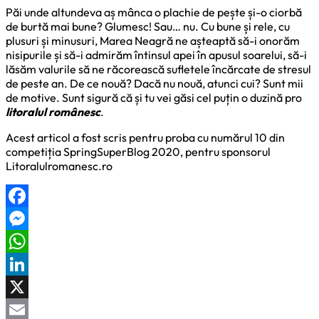
Păi unde altundeva aș mânca o plachie de pește și-o ciorbă
de burtă mai bune? Glumesc! Sau… nu. Cu bune și rele, cu
plusuri și minusuri, Marea Neagră ne așteaptă să-i onorăm
nisipurile și să-i admirăm întinsul apei în apusul soarelui, să-i
lăsăm valurile să ne răcorească sufletele încărcate de stresul
de peste an. De ce nouă? Dacă nu nouă, atunci cui? Sunt mii
de motive. Sunt sigură că și tu vei găsi cel puțin o duzină pro
litoralul românesc
.
Acest articol a fost scris pentru proba cu numărul 10 din
competiția SpringSuperBlog 2020, pentru sponsorul
Litoralulromanesc.ro
Facebook
Messenger
WhatsApp
LinkedIn
X