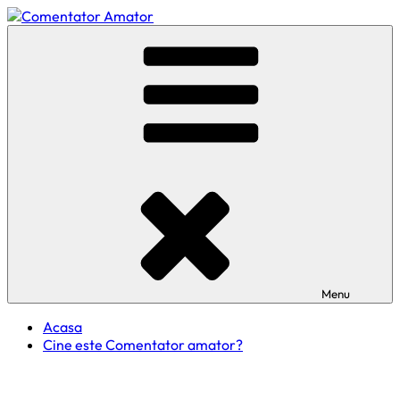
Skip
to
Comentator Amator
content
Menu
Acasa
Cine este Comentator amator?