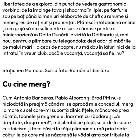
libertatea de a explora, din punct de vedere gastronomic
vorbind, de la împinge tava și shaorma în lipie, pe farfurie
sau pe băț până la meniuri elaborate de chefi cu renume și
nume greu de reținut și pronunțat. Plătesc întotdeauna online
și am grijă să am suficiente resurse rămase pentru o
minicroazieră în Delta Dunării, o vizită la Delfinariu și, mai
nou, pentru o plimbare cu telegondola; deși ador plimbările
pe malul mării la ceas de noapte, nu mă dau în lături nici de la
intratul în vreun club, dacă e vacanță, vacanță să fie, nu?
Stațiunea Mamaia. Sursa foto: România liberă.ro
Cu cine merg?
Cum Antonio Banderas, Pablo Alboran și Brad Pitt nu-s
niciodată în preajmă când mi se aprobă mie concediul, merg
la mare cu cel care-mi suportă zilnic fițele, mâncarea prea
sărată, toanele și migrenele. Înarmat cu răbdare și „Ai
dreptate, draga mea!”, mă plimbă pe plajă, se arde la soare
cu stoicism și face bășici la tălpi plimbându-mă prin toate
colțurile pe care mi se năzare să le văd și asta contribuie la