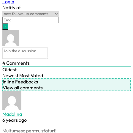
Login
Notify of
4
Comments
Oldest
Newest
Most Voted
Inline Feedbacks
View all comments
Madalina
6 years ago
Multumesc pentru sfaturi!