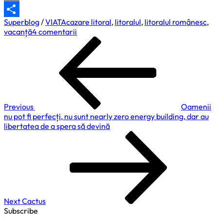
Email
Superblog
/
VIATA
cazare litoral
,
litoralul
,
litoralul românesc
,
Partajează
la
vacanță
4 comentarii
Navigare
Previous
Aleg
Post
litoralul
în
românesc.
articole
De
ce?
Cum
aleg?
Previous
Oamenii
nu pot fi perfecți, nu sunt nearly zero energy building, dar au
libertatea de a spera să devină
Next
Post
Next
Cactus
Subscribe