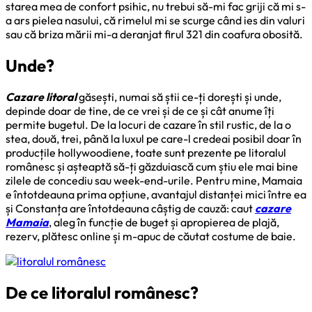
starea mea de confort psihic, nu trebui să-mi fac griji că mi s-
a ars pielea nasului, că rimelul mi se scurge când ies din valuri
sau că briza mării mi-a deranjat firul 321 din coafura obosită.
Unde?
Cazare litoral
găsești, numai să știi ce-ți dorești și unde,
depinde doar de tine, de ce vrei și de ce și cât anume îți
permite bugetul. De la locuri de cazare în stil rustic, de la o
stea, două, trei, până la luxul pe care-l credeai posibil doar în
producțile hollywoodiene, toate sunt prezente pe litoralul
românesc și așteaptă să-ți găzduiască cum știu ele mai bine
zilele de concediu sau week-end-urile. Pentru mine, Mamaia
e întotdeauna prima opțiune, avantajul distanței mici între ea
și Constanța are întotdeauna câștig de cauză: caut
cazare
Mamaia
, aleg în funcție de buget și apropierea de plajă,
rezerv, plătesc online și m-apuc de căutat costume de baie.
De ce litoralul românesc?