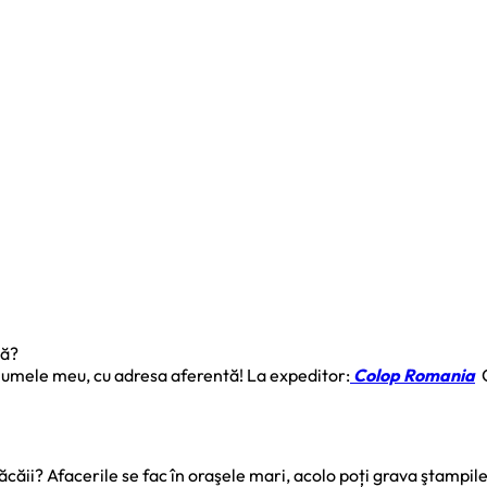
tă?
numele meu, cu adresa aferentă! La expeditor:
Colop Romania
C
ăii? Afacerile se fac în oraşele mari, acolo poți grava ştampile, i