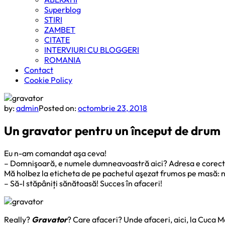
Superblog
STIRI
ZAMBET
CITATE
INTERVIURI CU BLOGGERI
ROMANIA
Contact
Cookie Policy
by:
admin
Posted on:
octombrie 23, 2018
Un gravator pentru un început de drum
Eu n-am comandat aşa ceva!
– Domnişoară, e numele dumneavoastră aici? Adresa e corec
Mă holbez la eticheta de pe pachetul aşezat frumos pe masă: 
– Să-l stăpâniți sănătoasă! Succes în afaceri!
Really?
Gravator
? Care afaceri? Unde afaceri, aici, la Cuca Măc