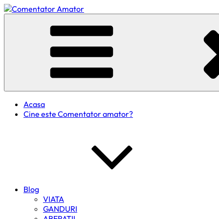
Skip
to
Comentator Amator
content
Acasa
Cine este Comentator amator?
Blog
VIATA
GANDURI
ABERATII