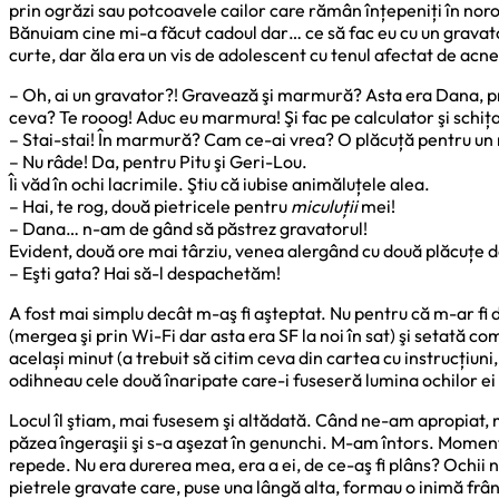
prin ogrăzi sau potcoavele cailor care rămân înțepeniți în noro
Bănuiam cine mi-a făcut cadoul dar… ce să fac eu cu un gravato
curte, dar ăla era un vis de adolescent cu tenul afectat de acne
– Oh, ai un gravator?! Gravează şi marmură? Asta era Dana, pr
ceva? Te rooog! Aduc eu marmura! Şi fac pe calculator şi schița,
– Stai-stai! În marmură? Cam ce-ai vrea? O plăcuță pentru u
– Nu râde! Da, pentru Pitu şi Geri-Lou.
Îi văd în ochi lacrimile. Ştiu că iubise animăluțele alea.
– Hai, te rog, două pietricele pentru
miculuții
mei!
– Dana… n-am de gând să păstrez gravatorul!
Evident, două ore mai târziu, venea alergând cu două plăcuțe
– Eşti gata? Hai să-l despachetăm!
A fost mai simplu decât m-aş fi aşteptat. Nu pentru că m-ar fi 
(mergea şi prin Wi-Fi dar asta era SF la noi în sat) şi setată
același minut (a trebuit să citim ceva din cartea cu instrucțiu
odihneau cele două înaripate care-i fuseseră lumina ochilor ei 
Locul îl ştiam, mai fusesem şi altădată. Când ne-am apropiat, m
păzea îngeraşii şi s-a aşezat în genunchi. M-am întors. Moment
repede. Nu era durerea mea, era a ei, de ce-aş fi plâns? Ochii 
pietrele gravate care, puse una lângă alta, formau o inimă frân