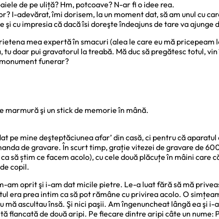
aiele de pe uliță? Hm, potcoave? N-ar fi o idee rea.
r? I-adevărat, îmi dorisem, la un moment dat, să am unul cu car
e şi cu impresia că dacă îsi doreşte îndeajuns de tare va ajunge d
ietena mea expertă în smacuri (alea le care eu mă pricepeam la 
 tu doar pui gravatorul la treabă. Mă duc să pregătesc totul, vin 
n monument funerar?
 de marmură şi un stick de memorie în mână.
dat pe mine deşteptăciunea afar’ din casă, ci pentru că aparatul
 comanda de gravare. În scurt timp, grație vitezei de gravare d
ni, ca să știm ce facem acolo), cu cele două plăcuțe în mâini ca
de copil.
-am oprit şi i-am dat micile pietre. Le-a luat fără să mă privea
ul era prea intim ca să pot rămâne cu privirea acolo. O simțeam
nu mă ascultau însă. Şi nici paşii. Am îngenuncheat lângă ea şi 
tă flancată de două aripi. Pe fiecare dintre aripi câte un nume: 