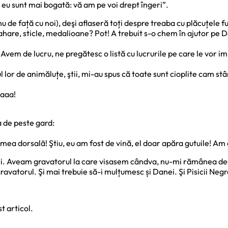
Şi eu sunt mai bogată: vă am pe voi drept îngeri”.
 de față cu noi), deşi aflaseră toți despre treaba cu plăcuțele 
ahare, sticle, medalioane? Pot! A trebuit s-o chem în ajutor pe 
ş? Avem de lucru, ne pregătesc o listă cu lucrurile pe care le vor im
ul lor de animăluțe, ştii, mi-au spus că toate sunt cioplite cam 
Paaa!
 de peste gard:
ea mea dorsalã! Ştiu, eu am fost de vină, el doar apăra gutuile! 
ri. Aveam gravatorul la care visasem cândva, nu-mi rămânea dec
vatorul. Şi mai trebuie să-i mulțumesc și Danei. Şi Pisicii Negre
t articol.