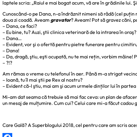
laptele scria: „Raiul e mai bogat acum, vă are în grădinile lui. 
Cunoscând-o pe Dana, n-a îndrăznit nimeni sã râdă (cel puțin nu
doua zi coadă. Aveam
gravator
? Aveam! Pot să gravez căni, p
– Dana, ce faci?
– Eu bine, tu? Auzi, ştii clinica veterinară de la intrarea în ora
– Dana…
– Evident, vor şi o ofertă pentru pietre funerare pentru cimitir
– Dana!
– Da, dragă, ştiu, eşti ocupată, nu te mai rețin, vorbim mâine! 
– ?!?
Am rămas o vreme cu telefonul în aer. Până m-a strigat vecina
– Ioană, tu îl mai ştii pe Rex al nostru?
– Evident că-l ştiu, mai am şi acum urmele dinților lui în part
Mi-am dat seama că trebuie să mai fac ceva: un plan de aface
un mesaj de mulțumire. Cum cui? Celui care mi-a făcut cadou gra
Care Gală? A Superblogului 2018, cel pentru care am scris aces