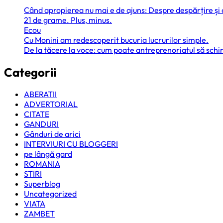
Când apropierea nu mai e de ajuns: Despre despărțire și
21 de grame. Plus, minus.
Ecou
Cu Monini am redescoperit bucuria lucrurilor simple.
De la tăcere la voce: cum poate antreprenoriatul să sc
Categorii
ABERATII
ADVERTORIAL
CITATE
GANDURI
Gânduri de arici
INTERVIURI CU BLOGGERI
pe lângă gard
ROMANIA
STIRI
Superblog
Uncategorized
VIATA
ZAMBET