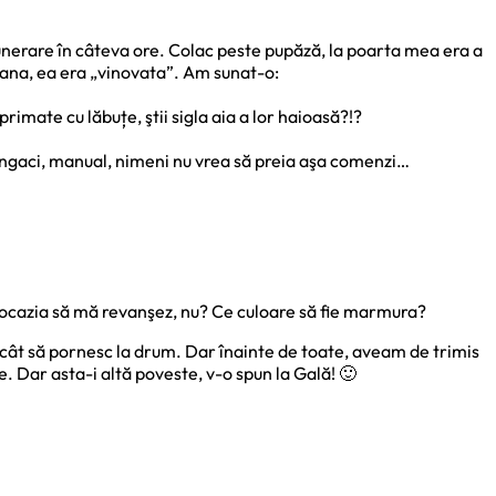
funerare în câteva ore. Colac peste pupăză, la poarta mea era a
Dana, ea era „vinovata”. Am sunat-o:
primate cu lăbuțe, ştii sigla aia a lor haioasă?!?
stângaci, manual, nimeni nu vrea să preia aşa comenzi…
Am ocazia să mă revanşez, nu? Ce culoare să fie marmura?
ât să pornesc la drum. Dar înainte de toate, aveam de trimis
. Dar asta-i altă poveste, v-o spun la Gală! 🙂