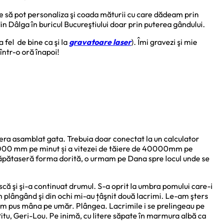
e să pot personaliza şi coada măturii cu care dădeam prin
in Dâlga în buricul Bucureştiului doar prin puterea gândului.
fel de bine ca şi la
gravatoare laser
). Îmi gravezi şi mie
într-o oră înapoi!
 era asamblat gata. Trebuia doar conectat la un calculator
e 60000 mm pe minut și a vitezei de tăiere de 40000mm pe
re căpătaseră forma dorită, o urmam pe Dana spre locul unde se
scă şi şi-a continuat drumul. S-a oprit la umbra pomului care-i
 plângând şi din ochi mi-au țâşnit două lacrimi. Le-am şters
i-am pus mâna pe umăr. Plângea. Lacrimile i se prelingeau pe
Pitu, Geri-Lou. Pe inimă, cu litere săpate în marmura albă ca