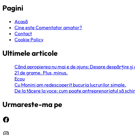
Pagini
Acasă
Cine este Comentator amator?
Contact
Cookie Policy
Ultimele articole
Când apropierea nu mai e de ajuns: Despre despărțire și
21 de grame. Plus, minus.
Ecou
Cu Monini am redescoperit bucuria lucrurilor simple.
De la tăcere la voce: cum poate antreprenoriatul să sc
Urmareste-ma pe
Facebook
Instagram