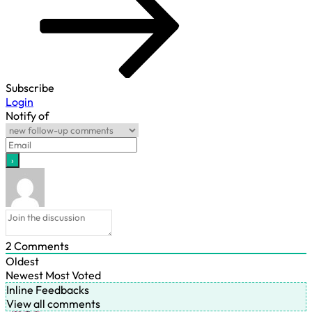
Subscribe
Login
Notify of
2
Comments
Oldest
Newest
Most Voted
Inline Feedbacks
View all comments