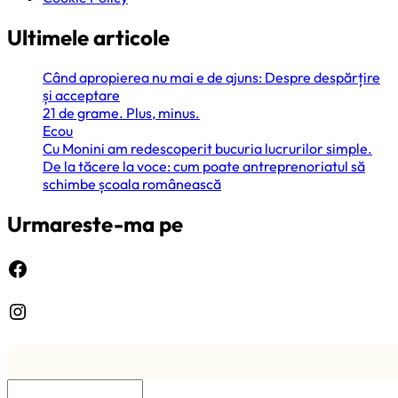
Ultimele articole
Când apropierea nu mai e de ajuns: Despre despărțire
și acceptare
21 de grame. Plus, minus.
Ecou
Cu Monini am redescoperit bucuria lucrurilor simple.
De la tăcere la voce: cum poate antreprenoriatul să
schimbe școala românească
Urmareste-ma pe
Facebook
Instagram