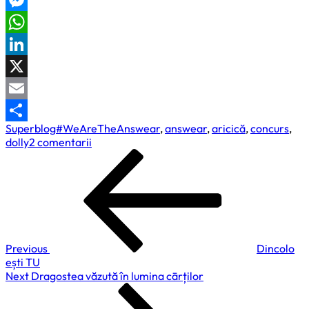
Messenger
WhatsApp
LinkedIn
X
Email
Superblog
#WeAreTheAnswear
,
answear
,
aricică
,
concurs
,
Partajează
la
dolly
2 comentarii
Navigare
Previous
Jurnal
Post
de
în
aricică.
articole
Plimbare
Previous
Dincolo
ești TU
Next
Next
Dragostea văzută în lumina cārților
Post