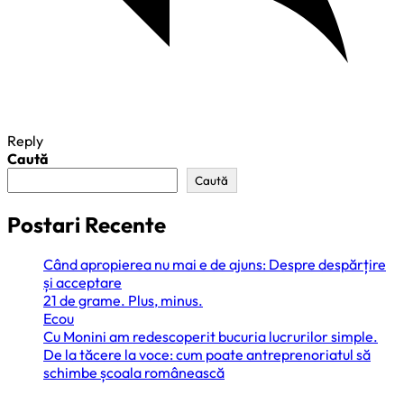
Reply
Caută
Caută
Postari Recente
Când apropierea nu mai e de ajuns: Despre despărțire
și acceptare
21 de grame. Plus, minus.
Ecou
Cu Monini am redescoperit bucuria lucrurilor simple.
De la tăcere la voce: cum poate antreprenoriatul să
schimbe școala românească