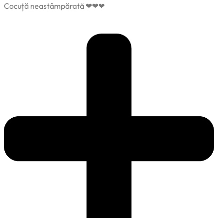
Cocuță neastâmpărată ❤❤❤