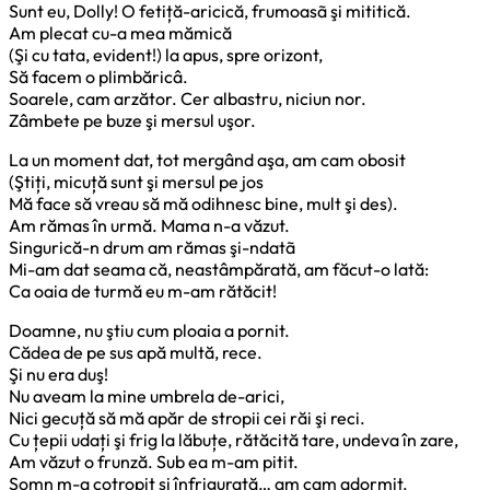
Sunt eu, Dolly! O fetiță-aricică, frumoasã şi mititică.
Am plecat cu-a mea mămică
(Şi cu tata, evident!) la apus, spre orizont,
Să facem o plimbăricâ.
Soarele, cam arzător. Cer albastru, niciun nor.
Zâmbete pe buze şi mersul uşor.
La un moment dat, tot mergând aşa, am cam obosit
(Ştiți, micuță sunt şi mersul pe jos
Mă face să vreau să mă odihnesc bine, mult şi des).
Am rămas în urmă. Mama n-a văzut.
Singurică-n drum am rămas şi-ndatã
Mi-am dat seama că, neastâmpărată, am făcut-o lată:
Ca oaia de turmă eu m-am rătăcit!
Doamne, nu ştiu cum ploaia a pornit.
Cădea de pe sus apă multă, rece.
Şi nu era duş!
Nu aveam la mine umbrela de-arici,
Nici gecuță să mă apăr de stropii cei răi şi reci.
Cu țepii udați şi frig la lăbuțe, rătăcită tare, undeva în zare,
Am văzut o frunză. Sub ea m-am pitit.
Somn m-a cotropit şi înfrigurată… am cam adormit.