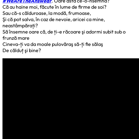
#WeAreTheAnswear
. Oare asta ce-o-nsemna?
Că au haine moi, făcute în lume de firme de soi?
Sau că-s călduroase, la modă, frumoase,
Şi că pot salva, în caz de nevoie, aricei ca mine,
neastâmpărați?
Să însemne oare că, de ți-e răcoare şi adormi subit sub o
frunză mare
Cineva-ți va da moale pulovăraş să-ți fie sălaş
De călduț şi bine?