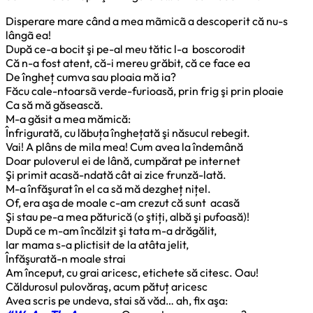
Disperare mare când a mea mãmicã a descoperit că nu-s
lângã ea!
După ce-a bocit şi pe-al meu tătic l-a boscorodit
Că n-a fost atent, că-i mereu grăbit, că ce face ea
De îngheț cumva sau ploaia mă ia?
Făcu cale-ntoarsã verde-furioasă, prin frig şi prin ploaie
Ca să mă găsească.
M-a găsit a mea mămică:
Înfrigurată, cu lăbuța înghețată şi năsucul rebegit.
Vai! A plâns de mila mea! Cum avea la îndemână
Doar puloverul ei de lână, cumpărat pe internet
Şi primit acasă-ndată cât ai zice frunză-lată.
M-a înfăşurat în el ca să mă dezgheț nițel.
Of, era aşa de moale c-am crezut că sunt acasă
Şi stau pe-a mea păturică (o ştiți, albă şi pufoasă)!
După ce m-am încălzit şi tata m-a drăgălit,
Iar mama s-a plictisit de la atâta jelit,
Înfăşurată-n moale strai
Am început, cu grai aricesc, etichete să citesc. Oau!
Căldurosul pulovăraş, acum pătuț aricesc
Avea scris pe undeva, stai să văd… ah, fix aşa: