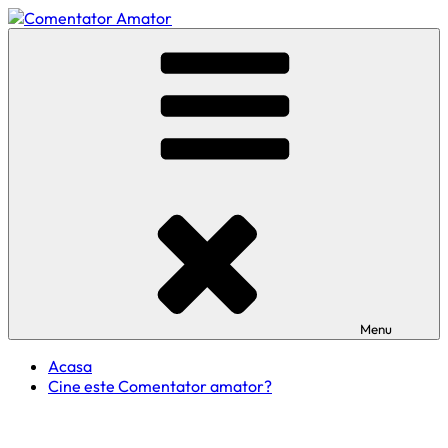
Skip
to
Comentator Amator
content
Menu
Acasa
Cine este Comentator amator?