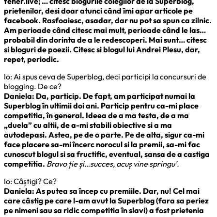
feher.live; … citesc blogurile colegilor de la Superblog,
prietenilor, desi doar atunci când îmi apar articole pe
facebook. Rasfoaiesc, asadar, dar nu pot sa spun ca zilnic.
Am perioade când citesc mai mult, perioade când le las…
probabil din dorinta de a le redescoperi. Mai sunt… citesc
si bloguri de poezii. Citesc si blogul lui Andrei Plesu, dar,
repet, periodic.
Io: Ai spus ceva de Superblog, deci participi la concursuri de
blogging. De ce?
Daniela: Da, particip. De fapt, am participat numai la
Superblog în ultimii doi ani. Particip pentru ca-mi place
competitia, în general. Ideea de a ma testa, de a ma
„duela” cu altii, de a-mi stabili obiective si a ma
autodepasi. Astea, pe de o parte. Pe de alta, sigur ca-mi
face placere sa-mi încerc norocul si la premii, sa-mi fac
cunoscut blogul si sa fructific, eventual, sansa de a castiga
competitia.
Bravo ție și…succes, acuș vine springu’.
Io: Câștigi? Ce?
Daniela: As putea sa încep cu premiile. Dar, nu! Cel mai
care câstig pe care l-am avut la Superblog (fara sa periez
pe nimeni sau sa ridic competitia în slavi) a fost prietenia