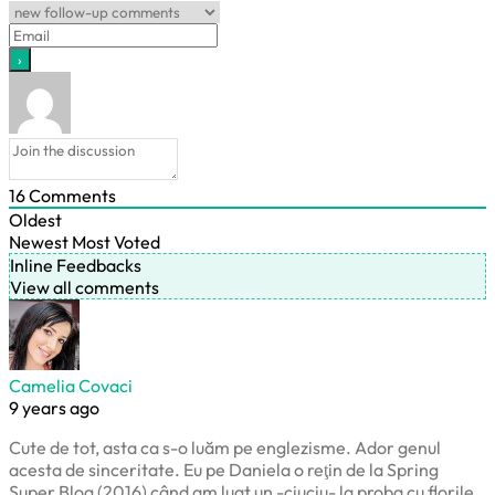
16
Comments
Oldest
Newest
Most Voted
Inline Feedbacks
View all comments
Camelia Covaci
9 years ago
Cute de tot, asta ca s-o luăm pe englezisme. Ador genul
acesta de sinceritate. Eu pe Daniela o reţin de la Spring
Super Blog (2016) când am luat un -ciuciu- la proba cu florile.