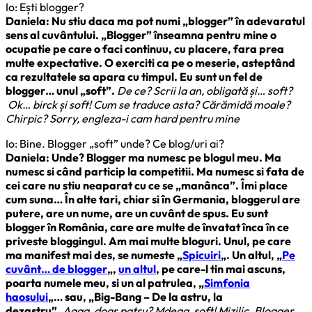
Io: Ești blogger?
Daniela: Nu stiu daca ma pot numi „blogger” în adevaratul
sens al cuvântului. „Blogger” înseamna pentru mine o
ocupatie pe care o faci continuu, cu placere, fara prea
multe expectative. O exerciti ca pe o meserie, asteptând
ca rezultatele sa apara cu timpul. Eu sunt un fel de
blogger… unul „soft”.
De ce? Scrii la an, obligată și… soft?
Ok… birck și soft! Cum se traduce asta? Cărămidă moale?
Chirpic? Sorry, engleza-i cam hard pentru mine
Io: Bine. Blogger „soft” unde? Ce blog/uri ai?
Daniela: Unde? Blogger ma numesc pe blogul meu. Ma
numesc si când particip la competitii. Ma numesc si fata de
cei care nu stiu neaparat cu ce se „manânca”. Îmi place
cum suna… În alte tari, chiar si în Germania, bloggerul are
putere, are un nume, are un cuvânt de spus. Eu sunt
blogger în România, care are multe de învatat înca în ce
priveste bloggingul. Am mai multe bloguri. Unul, pe care
ma manifest mai des, se numeste „
Spicuiri
„. Un altul, „
Pe
cuvânt… de blogger
„,
un altul
, pe care-l tin mai ascuns,
poarta numele meu, si un al patrulea, „
Simfonia
haosului
„… sau, „Big-Bang – De la astru, la
dezastru”.
Aaaa, doar patru? Mdeaa, soft! Mizilic. Blogger