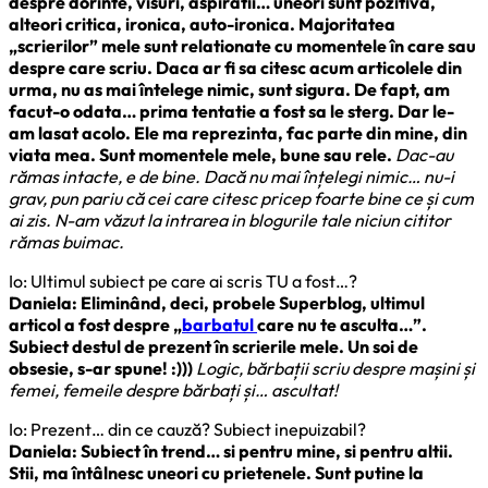
despre dorinte, visuri, aspiratii… uneori sunt pozitiva,
alteori critica, ironica, auto-ironica. Majoritatea
„scrierilor” mele sunt relationate cu momentele în care sau
despre care scriu. Daca ar fi sa citesc acum articolele din
urma, nu as mai întelege nimic, sunt sigura. De fapt, am
facut-o odata… prima tentatie a fost sa le sterg. Dar le-
am lasat acolo. Ele ma reprezinta, fac parte din mine, din
viata mea. Sunt momentele mele, bune sau rele.
Dac-au
rămas intacte, e de bine. Dacă nu mai înțelegi nimic… nu-i
grav, pun pariu că cei care citesc pricep foarte bine ce și cum
ai zis. N-am văzut la intrarea in blogurile tale niciun cititor
rămas buimac.
Io: Ultimul subiect pe care ai scris TU a fost…?
Daniela: Eliminând, deci, probele Superblog, ultimul
articol a fost despre „
barbatul
care nu te asculta…”.
Subiect destul de prezent în scrierile mele. Un soi de
obsesie, s-ar spune! :)))
Logic, bărbații scriu despre mașini și
femei, femeile despre bărbați și… ascultat!
Io: Prezent… din ce cauză? Subiect inepuizabil?
Daniela: Subiect în trend… si pentru mine, si pentru altii.
Stii, ma întâlnesc uneori cu prietenele. Sunt putine la