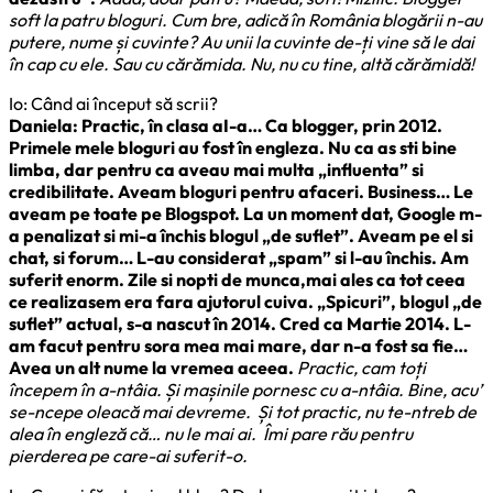
soft la patru bloguri. Cum bre, adică în România blogării n-au
putere, nume și cuvinte? Au unii la cuvinte de-ți vine să le dai
în cap cu ele. Sau cu cărămida. Nu, nu cu tine, altă cărămidă!
Io: Când ai început să scrii?
Daniela: Practic, în clasa aI-a… Ca blogger, prin 2012.
Primele mele bloguri au fost în engleza. Nu ca as sti bine
limba, dar pentru ca aveau mai multa „influenta” si
credibilitate. Aveam bloguri pentru afaceri. Business… Le
aveam pe toate pe Blogspot. La un moment dat, Google m-
a penalizat si mi-a închis blogul „de suflet”. Aveam pe el si
chat, si forum… L-au considerat „spam” si l-au închis. Am
suferit enorm. Zile si nopti de munca,mai ales ca tot ceea
ce realizasem era fara ajutorul cuiva. „Spicuri”, blogul „de
suflet” actual, s-a nascut în 2014. Cred ca Martie 2014. L-
am facut pentru sora mea mai mare, dar n-a fost sa fie…
Avea un alt nume la vremea aceea.
Practic, cam toți
începem în a-ntâia. Și mașinile pornesc cu a-ntâia. Bine, acu’
se-ncepe oleacă mai devreme. Și tot practic, nu te-ntreb de
alea în engleză că… nu le mai ai. Îmi pare rău pentru
pierderea pe care-ai suferit-o.