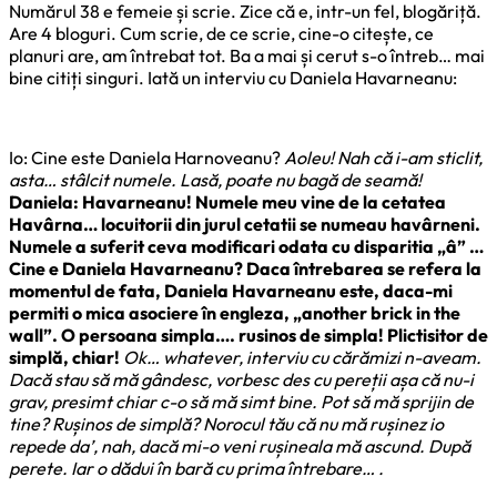
Numărul 38 e femeie și scrie. Zice că e, intr-un fel, blogăriță.
Are 4 bloguri. Cum scrie, de ce scrie, cine-o citește, ce
planuri are, am întrebat tot. Ba a mai și cerut s-o întreb… mai
bine citiți singuri. Iată un interviu cu Daniela Havarneanu:
Io: Cine este Daniela Harnoveanu?
Aoleu! Nah că i-am sticlit,
asta… stâlcit numele. Lasă, poate nu bagă de seamă!
Daniela: Havarneanu! Numele meu vine de la cetatea
Havârna… locuitorii din jurul cetatii se numeau havârneni.
Numele a suferit ceva modificari odata cu disparitia „â” …
Cine e Daniela Havarneanu? Daca întrebarea se refera la
momentul de fata, Daniela Havarneanu este, daca-mi
permiti o mica asociere în engleza, „another brick in the
wall”. O persoana simpla…. rusinos de simpla! Plictisitor de
simplă, chiar!
Ok… whatever, interviu cu cărămizi n-aveam.
Dacă stau să mă gândesc, vorbesc des cu pereții așa că nu-i
grav, presimt chiar c-o să mă simt bine. Pot să mă sprijin de
tine? Rușinos de simplă? Norocul tău că nu mă rușinez io
repede da’, nah, dacă mi-o veni rușineala mă ascund. După
perete. Iar o dădui în bară cu prima întrebare… .