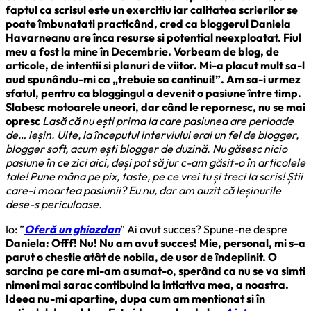
faptul ca scrisul este un exercitiu iar calitatea scrierilor se
poate îmbunatati practicând, cred ca bloggerul Daniela
Havarneanu are înca resurse si potential neexploatat. Fiul
meu a fost la mine în Decembrie. Vorbeam de blog, de
articole, de intentii si planuri de viitor. Mi-a placut mult sa-l
aud spunându-mi ca „trebuie sa continui!”. Am sa-i urmez
sfatul, pentru ca bloggingul a devenit o pasiune între timp.
Slabesc motoarele uneori, dar când le repornesc, nu se mai
opresc
Lasă că nu ești prima la care pasiunea are perioade
de… leșin. Uite, la începutul interviului erai un fel de blogger,
blogger soft, acum ești blogger de duzină. Nu găsesc nicio
pasiune în ce zici aici, deși pot să jur c-am găsit-o în articolele
tale! Pune mâna pe pix, taste, pe ce vrei tu și treci la scris! Știi
care-i moartea pasiunii? Eu nu, dar am auzit că leșinurile
dese-s periculoase.
Io: ”
Oferă un ghiozdan
” Ai avut succes? Spune-ne despre
Daniela: Offf! Nu! Nu am avut succes! Mie, personal, mi s-a
parut o chestie atât de nobila, de usor de îndeplinit. O
sarcina pe care mi-am asumat-o, sperând ca nu se va simti
nimeni mai sarac contibuind la intiativa mea, a noastra.
Ideea nu-mi apartine, dupa cum am mentionat si în