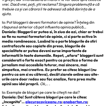
vrei. Dacă vrei, poți, știi reclama? Singura problemuță e că
trebuie ca și cei cărora li te adresezi să aibă dorința de a
ajuta.
Io: Pot bloggerii deveni formatori de opinie? Înțeleg din
răspunsul anterior că pot influenta opinia publică…
Daniela: Bloggerii ar putea si, în ziua de azi, chiar ar trebui
sa fie nu numai formatori de opinie, ci si parte activa în
media româneasca. Lasând la o parte blogurile de stiri
contrafacute sau copiate din presa, blogurile de
specialitate ar putea deveni surse importante de
informatii în toate domeniile. Repet, „afara” bloggerii sunt
considerati o forta exact pentru ca practica o forma de
jurnalism mai accesibila tuturor, mai sincera, mai
simpatica, mai creativa. Eu prefer sa citesc bloguri (nu
pentru ca am si eu câteva), decât ziarele online sau site-
urile care doar redau sau fac analize, fara prea multe
opinii sau idei proprii.
Ok,.. .
Io: Exemple de bloguri pe care le citești ne dai?
Daniela: Da! Sunt câteva bloguri pe care le citesc
„Incognito”…
alecuracoviceanu.ro
;
anabarton.ro
;