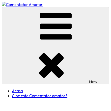
Skip
to
Comentator Amator
content
Menu
Acasa
Cine este Comentator amator?