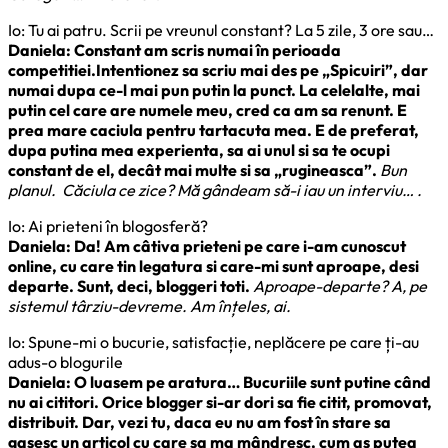
Io: Tu ai patru. Scrii pe vreunul constant? La 5 zile, 3 ore sau…
Daniela: Constant am scris numai în perioada
competitiei.Intentionez sa scriu mai des pe „Spicuiri”, dar
numai dupa ce-l mai pun putin la punct. La celelalte, mai
putin cel care are numele meu, cred ca am sa renunt. E
prea mare caciula pentru tartacuta mea. E de preferat,
dupa putina mea experienta, sa ai unul si sa te ocupi
constant de el, decât mai multe si sa „rugineasca”.
Bun
planul. Căciula ce zice? Mă gândeam să-i iau un interviu… .
Io: Ai prieteni în blogosferă?
Daniela: Da! Am câtiva prieteni pe care i-am cunoscut
online, cu care tin legatura si care-mi sunt aproape, desi
departe. Sunt, deci, bloggeri toti.
Aproape-departe? A, pe
sistemul târziu-devreme. Am înțeles, ai.
Io: Spune-mi o bucurie, satisfacție, neplăcere pe care ți-au
adus-o blogurile
Daniela: O luasem pe aratura… Bucuriile sunt putine când
nu ai cititori. Orice blogger si-ar dori sa fie citit, promovat,
distribuit. Dar, vezi tu, daca eu nu am fost în stare sa
gasesc un articol cu care sa ma mândresc, cum as putea