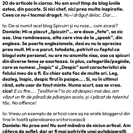
20 de articole în ciorna. Nu am avut timp de blog lunile
astea, din pacate. Si nici chef, nici prea multa inspiratie.
Ceea ce nu-i tocmai dragut.
Nu-i drăguț deloc. Dar… .
Io: De ai numit acel blog Spicuiri și nu rose… cum ziceai?
Daniela: Mi-a placut „Spicuiri”… are doua „fete”, sa zic
asa. Una româneasca, alta care vine de la „speak”, din
engleza. Se poarta englezismele, desi eu nu le apreciez
prea mult. Mi s-a parut, totodata, potrivit cu faptul ca
blogul este personal, nu are nu anumita nisa, asa ca spicuri
din diverse teme se asorteaza. In plus, categoriile/paginile,
care se numesc „Înspic” si „Despic” sunt caracteristici ale
felului meu de a fi. Eu chiar asta fac de multe ori. Leg,
dezleg, înspic, despic firul în paispe… . Si, nu în ultimul
rând, este usor de tinut minte. Nume scurt, asa se vrea.
cica!
E cu fire… . Țesătorie? Io zic să despici mai des, am
văzut un fir de pânză de păianjen acolo, și-i păcat de talentul
tău.
No offence!
Io: Vreau un exemplu de articol care są ne arate bloggerul din
tine în toată splendoarea sriitoricească
Daniela: Nu prea am! Nu sunt mândra de niciun articol. Am
câteva de suflet, dar ar fi mai potrivite unei autobiografii