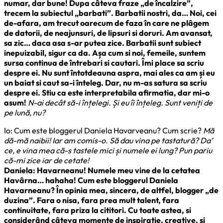
numar, dar bune! Dupa câteva fraze „de încalzire”,
trecem la subiectul „barbati”. Barbatii nostri, da… Noi, cei
de-afara, am trecut oarecum de faza în care ne plâgem
de datorii, de neajunsuri, de lipsuri si doruri. Am avansat,
sa zic… daca asa s-ar putea zice. Barbatii sunt subiect
inepuizabil, sigur ca da. Așa cum si noi, femeile, suntem
sursa continua de întrebari si cautari. Îmi place sa scriu
despre ei. Nu sunt întotdeauna aspra, mai ales ca am și eu
un baiat si caut sa-i înteleg. Dar, nu m-as satura sa scriu
despre ei. Stiu ca este interpretabila afirmatia, dar mi-o
asum!
N-ai decât să-i înțelegi. Și eu îi înțeleg. Sunt veniți de
pe lună, nu?
Io: Cum este bloggerul Daniela Havarveanu? Cum scrie?
Mă
dă-mă naibii! Iar am comis-o. Să dau vina pe tastatură? Da’
ce, e vina mea că-s tastele mici și numele ei lung? Pun pariu
că-mi zice iar de cetate!
Daniela: Havarneanu! Numele meu vine de la cetatea
Havârna… hahaha! Cum este bloggerul Daniela
Havarneanu? În opinia mea, sincera, de altfel, blogger „de
duzina”. Fara o nisa, fara prea mult talent, fara
continuitate, fara priza la cititori. Cu toate astea, si
considerând câteva momente de inspiratie, creative, si