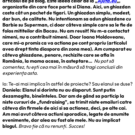
articolul de pe blog. Este ideea celor de la „
Ajuta.eu
„,
organizatie din care face parte si Diana. Aici, un ghiozdan
costa cât un pachet de tigari. Un ghiozdan simplu, modest,
dar bun, de calitate. Nu intentionam sa adun ghiozdane cu
Barbie su Superman, ci doar câteva simple care sa le fie de
folos mititeilor din Bacau. Nu am reusit! Nu m-a contactat
nimeni, nu a contribuit nimeni. Doar Ioana Moldoveanu,
care mi-a promis ca va actiona pe cont propriu (articolul
avea drept tinta diaspora din zona mea). Am cumparat eu
câteva ghiozdane, penare, rechizite care se afla în
România, la mama acasa, în asteptare…
Nu pot să
comentez, tu ești cea mai în măsură să tragi concluzii din
experiența asta.
Io: Te-ai mai implica în astfel de proiecte? Sau elanul se duse?
Daniela: Elanul si dorinta nu au disparut. Sunt putin
dezamagita, bineînteles. Dar am de gând sa particip la
niste cursuri de „fundraising”, sa trimit niste emailuri catre
câteva din firmele de aici si sa actionez, deci, pe alte cai.
Am mai avut câteva actiuni sporadice, legate de anumite
evenimente, dar alea au fost ale mele. Nu au implicat
blogul.
Bravo ție că nu renunți. Succes!