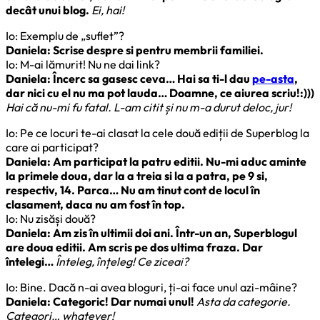
decât unui blog.
Ei, hai!
Io: Exemplu de „suflet”?
Daniela: Scrise despre si pentru membrii familiei.
Io: M-ai lămurit! Nu ne dai link?
Daniela: Încerc sa gasesc ceva… Hai sa ti-l dau
pe-asta
,
dar nici cu el nu ma pot lauda… Doamne, ce aiurea scriu!:)))
Hai că nu-mi fu fatal. L-am citit și nu m-a durut deloc, jur!
Io: Pe ce locuri te-ai clasat la cele două ediții de Superblog la
care ai participat?
Daniela: Am participat la patru editii. Nu-mi aduc aminte
la primele doua, dar la a treia si la a patra, pe 9 si,
respectiv, 14. Parca… Nu am tinut cont de locul în
clasament, daca nu am fost în top.
Io: Nu zisăși două?
Daniela: Am zis în ultimii doi ani. Într-un an, Superblogul
are doua editii. Am scris pe dos ultima fraza. Dar
întelegi…
Înteleg, înțeleg! Ce ziceai?
Io: Bine. Dacă n-ai avea bloguri, ți-ai face unul azi-mâine?
Daniela: Categoric! Dar numai unul!
Asta da categorie.
Categori… whatever!