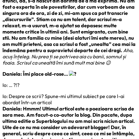
atunci, da, s-a nascut din dorinta de a ma exprima. Nu am
fost o experta în ale povestirilor, dar cum vorbeam de una
singura ora de ora, zi de zi, mi-am spus ca pot transcrie
„discursurile”. Stiam ca nu am talent, dar scrisul m-a
relaxat, m-a usurat, m-a ajutat sa depasesc multe
momente critice în ultimii ani. Sunt emigranta, cum bine
stii. Nu am familia cu mine (desi alaturi îmi este mereu), nu
am multi prieteni, asa ca scrisul a fost „unealta” cea mai la
îndemâna pentru a supravietui departe de cei dragi.
Aha,
acuș înțeleg. Nu prea ți se potrivea aia cu banii, somnul și
foaia. Scrisul ca unealtă îmi sună mult mai bine 😉
Daniela: Îmi place old-rose…
Io: … ?!?
Io: Despre ce scrii? Spune-mi ultimul subiect pe care l-ai
abordat într-un articol
Daniela: Hmmm! Ultimul articol este o poezioara scrisa de
sora mea. Am facut-o co-autor la blog. Din pacate, dupa
ultima editie a Superblogului nu am mai scris niciun articol.
Uite de ce nu ma consider un adevarat blogger! Dar, în
general, scriu despre ceea ce simt, ceea ce mi se întâmpla,