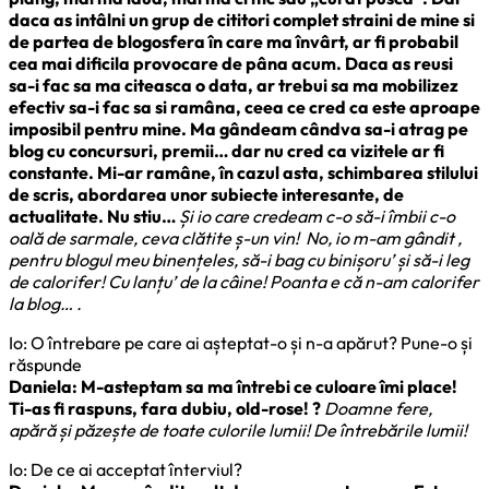
daca as intâlni un grup de cititori complet straini de mine si
de partea de blogosfera în care ma învârt, ar fi probabil
cea mai dificila provocare de pâna acum. Daca as reusi
sa-i fac sa ma citeasca o data, ar trebui sa ma mobilizez
efectiv sa-i fac sa si ramâna, ceea ce cred ca este aproape
imposibil pentru mine. Ma gândeam cândva sa-i atrag pe
blog cu concursuri, premii… dar nu cred ca vizitele ar fi
constante. Mi-ar ramâne, în cazul asta, schimbarea stilului
de scris, abordarea unor subiecte interesante, de
actualitate. Nu stiu…
Și io care credeam c-o să-i îmbii c-o
oală de sarmale, ceva clătite ș-un vin! No, io m-am gândit ,
pentru blogul meu binențeles, să-i bag cu binișoru’ și să-i leg
de calorifer! Cu lanțu’ de la câine! Poanta e că n-am calorifer
la blog… .
Io: O întrebare pe care ai așteptat-o și n-a apărut? Pune-o și
răspunde
Daniela: M-asteptam sa ma întrebi ce culoare îmi place!
Ti-as fi raspuns, fara dubiu, old-rose! ?
Doamne fere,
apără și păzește de toate culorile lumii! De întrebările lumii!
Io: De ce ai acceptat înterviul?