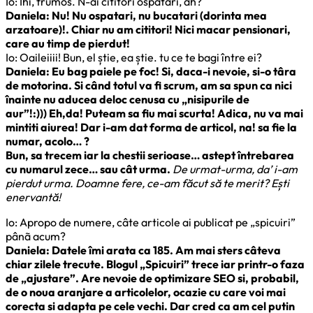
Io: Îhî, frumos. N-ai cititori ospătari, ăh?
Daniela: Nu! Nu ospatari, nu bucatari (dorinta mea
arzatoare)!. Chiar nu am cititori! Nici macar pensionari,
care au timp de pierdut!
Io: Oaileiiii! Bun, el știe, ea știe. tu ce te bagi între ei?
Daniela: Eu bag paiele pe foc! Si, daca-i nevoie, si-o târa
de motorina. Si când totul va fi scrum, am sa spun ca nici
înainte nu aducea deloc cenusa cu „nisipurile de
aur”!:)))
Eh,da! Puteam sa fiu mai scurta! Adica, nu va mai
mintiti aiurea!
Dar i-am dat forma de articol, na! sa fie la
numar, acolo… ?
Bun, sa trecem iar la chestii serioase… astept întrebarea
cu numarul zece… sau cât urma.
De urmat-urma, da’ i-am
pierdut urma. Doamne fere, ce-am făcut să te merit? Ești
enervantă!
Io: Apropo de numere, câte articole ai publicat pe „spicuiri”
pânã acum?
Daniela: Datele îmi arata ca 185. Am mai sters câteva
chiar zilele trecute. Blogul „Spicuiri” trece iar printr-o faza
de „ajustare”. Are nevoie de optimizare SEO si, probabil,
de o noua aranjare a articolelor, ocazie cu care voi mai
corecta si adapta pe cele vechi. Dar cred ca am cel putin