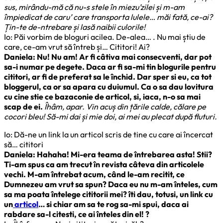
sus, mirându-mă că nu-s stele în miezu’zilei și m-am
împiedicat de caru’ care transporta lulele… măi fată, ce-ai?
Țin-te de-ntrebare și lasă naibii culorile!
Io: Păi vorbim de bloguri acilea. De-alea… . Nu mai știu de
care, ce-am vrut să întreb și… Cititori! Ai?
Daniela: Nu! Nu am! Ar fi câtiva mai consecventi, dar pot
sa-i numar pe degete. Daca ar fi sa-mi tin blogurile pentru
cititori, ar fi de preferat sa le închid. Dar sper si eu, ca tot
bloggerul, ca or sa apara cu duiumul. Ca o sa dau lovitura
cu cine stie ce bazaconie de articol, si, iaca, n-o sa mai
scap de ei.
Îhâm, apar. Vin acuș din țările calde, călare pe
cocori bleu! Să-mi dai și mie doi, ai mei au plecat după fluturi.
Io: Dă-ne un link la un articol scris de tine cu care ai încercat
să… cititori
Daniela: Hahaha! Mi-era teama de întrebarea asta! Stii?
Ti-am spus ca am trecut în revista câteva din articolele
vechi. M-am întrebat acum, când le-am recitit, ce
Dumnezeu am vrut sa spun? Daca eu nu m-am înteles, cum
sa ma poata întelege cititorii mei? îti dau, totusi, un link cu
un
articol
… si chiar am sa te rog sa-mi spui, daca ai
rabdare sa-l citesti, ce ai înteles din el! ?