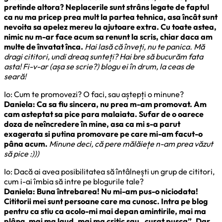
pretinde altora? Neplacerile sunt strâns legate de faptul
ca nu ma pricep prea mult la partea tehnica, asa încât sunt
nevoita sa apelez mereu la ajutoare extra. Cu toate astea,
nimic nu m-ar face acum sa renunt la scris, chiar daca am
multe de învatat înca.
Hai lasă că înveți, nu te panica. Mă
dragi cititori, undi dreaq sunteți? Hai bre să bucurăm fata
asta! Fi-v-ar (așa se scrie?) blogu ei în drum, la ceas de
seară!
Io: Cum te promovezi? O faci, sau aștepți o minune?
Daniela: Ca sa fiu sincera, nu prea m-am promovat. Am
cam asteptat sa pice para malaiata. Sufar de o oarece
doza de neîncredere în mine, asa ca mi s-a parut
exagerata si putina promovare pe care mi-am facut-o
pâna acum.
Minune deci, că pere mălăiețe n-am prea văzut
să pice :)))
Io: Dacă ai avea posibilitatea să întâlnești un grup de cititori,
cum i-ai îmbia să intre pe blogurile tale?
Daniela: Buna întrebarea! Nu mi-am pus-o niciodata!
Cititorii mei sunt persoane care ma cunosc. Intra pe blog
pentru ca stiu ca acolo-mi mai depan amintirile, mai ma
plâng, mai ma laud, mai ma critic sau „curat pusca”. Dar