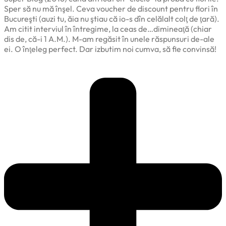
Sper să nu mă înşel. Ceva voucher de discount pentru flori în
Bucureşti (auzi tu, ăia nu ştiau că io-s dîn celălalt colţ de ţară).
Am citit interviul în întregime, la ceas de…dimineaţă (chiar
dis de, că-i 1 A.M.). M-am regăsit în unele răspunsuri de-ale
ei. O înţeleg perfect. Dar izbutim noi cumva, să fie convinsă!