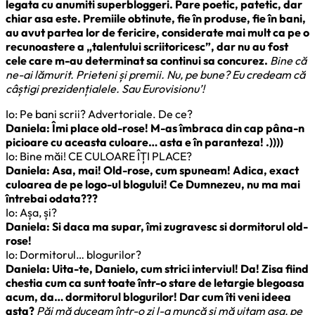
legata cu anumiti superbloggeri. Pare poetic, patetic, dar
chiar asa este. Premiile obtinute, fie în produse, fie în bani,
au avut partea lor de fericire, considerate mai mult ca pe o
recunoastere a „talentului scriitoricesc”, dar nu au fost
cele care m-au determinat sa continui sa concurez.
Bine că
ne-ai lămurit. Prieteni și premii. Nu, pe bune? Eu credeam că
câștigi prezidențialele. Sau Eurovisionu’!
Io: Pe bani scrii? Advertoriale. De ce?
Daniela: Îmi place old-rose! M-as îmbraca din cap pâna-n
picioare cu aceasta culoare… asta e în paranteza! .))))
Io: Bine măi! CE CULOARE ÎȚI PLACE?
Daniela: Asa, mai! Old-rose, cum spuneam! Adica, exact
culoarea de pe logo-ul blogului! Ce Dumnezeu, nu ma mai
întrebai odata???
Io: Așa, și?
Daniela: Si daca ma supar, îmi zugravesc si dormitorul old-
rose!
Io: Dormitorul… blogurilor?
Daniela: Uita-te, Danielo, cum strici interviul! Da! Zisa fiind
chestia cum ca sunt toate într-o stare de letargie blegoasa
acum, da… dormitorul blogurilor! Dar cum îti veni ideea
asta?
Păi mă duceam într-o zi l-a muncă și mă uitam așa, pe