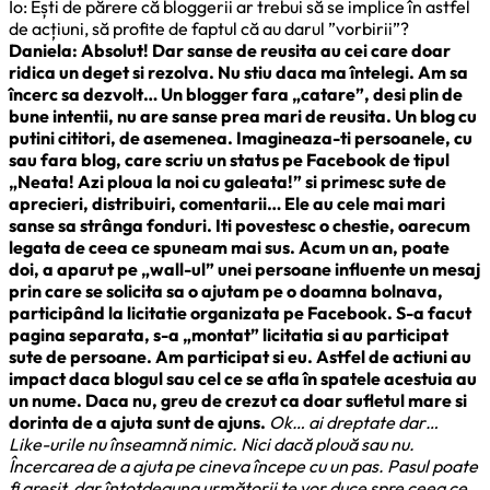
Io: Ești de părere că bloggerii ar trebui să se implice în astfel
de acțiuni, să profite de faptul că au darul ”vorbirii”?
Daniela: Absolut! Dar sanse de reusita au cei care doar
ridica un deget si rezolva. Nu stiu daca ma întelegi. Am sa
încerc sa dezvolt… Un blogger fara „catare”, desi plin de
bune intentii, nu are sanse prea mari de reusita. Un blog cu
putini cititori, de asemenea. Imagineaza-ti persoanele, cu
sau fara blog, care scriu un status pe Facebook de tipul
„Neata! Azi ploua la noi cu galeata!” si primesc sute de
aprecieri, distribuiri, comentarii… Ele au cele mai mari
sanse sa strânga fonduri. Iti povestesc o chestie, oarecum
legata de ceea ce spuneam mai sus. Acum un an, poate
doi, a aparut pe „wall-ul” unei persoane influente un mesaj
prin care se solicita sa o ajutam pe o doamna bolnava,
participând la licitatie organizata pe Facebook. S-a facut
pagina separata, s-a „montat” licitatia si au participat
sute de persoane. Am participat si eu. Astfel de actiuni au
impact daca blogul sau cel ce se afla în spatele acestuia au
un nume. Daca nu, greu de crezut ca doar sufletul mare si
dorinta de a ajuta sunt de ajuns.
Ok… ai dreptate dar…
Like-urile nu înseamnă nimic. Nici dacă plouă sau nu.
Încercarea de a ajuta pe cineva începe cu un pas. Pasul poate
fi greșit, dar întotdeauna următorii te vor duce spre ceea ce