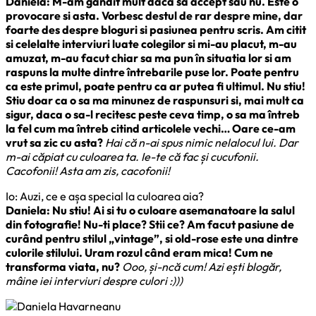
Daniela: M-am gândit mult daca sa accept sau nu. Este o
provocare si asta. Vorbesc destul de rar despre mine, dar
foarte des despre bloguri si pasiunea pentru scris. Am citit
si celelalte interviuri luate colegilor si mi-au placut, m-au
amuzat, m-au facut chiar sa ma pun în situatia lor si am
raspuns la multe dintre întrebarile puse lor. Poate pentru
ca este primul, poate pentru ca ar putea fi ultimul. Nu stiu!
Stiu doar ca o sa ma minunez de raspunsuri si, mai mult ca
sigur, daca o sa-l recitesc peste ceva timp, o sa ma întreb
la fel cum ma întreb citind articolele vechi… Oare ce-am
vrut sa zic cu asta?
Hai că n-ai spus nimic nelalocul lui. Dar
m-ai căpiat cu culoarea ta. Ie-te că fac și cucufonii.
Cacofonii! Asta am zis, cacofonii!
Io: Auzi, ce e așa special la culoarea aia?
Daniela: Nu stiu! Ai si tu o culoare asemanatoare la salul
din fotografie! Nu-ti place? Stii ce? Am facut pasiune de
curând pentru stilul „vintage”, si old-rose este una dintre
culorile stilului. Uram rozul când eram mica! Cum ne
transforma viata, nu?
Ooo, și-ncă cum! Azi ești blogăr,
mâine iei interviuri despre culori :)))