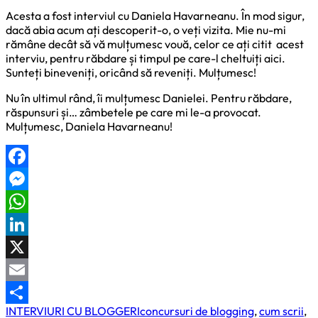
Acesta a fost interviul cu Daniela Havarneanu. În mod sigur,
dacă abia acum ați descoperit-o, o veți vizita. Mie nu-mi
rămâne decât să vă mulțumesc vouă, celor ce ați citit acest
interviu, pentru răbdare și timpul pe care-l cheltuiți aici.
Sunteți bineveniți, oricând să reveniți. Mulțumesc!
Nu în ultimul rând, îi mulțumesc Danielei. Pentru răbdare,
răspunsuri și… zâmbetele pe care mi le-a provocat.
Mulțumesc, Daniela Havarneanu!
Facebook
Messenger
WhatsApp
LinkedIn
X
Email
INTERVIURI CU BLOGGERI
concursuri de blogging
,
cum scrii
,
Partajează