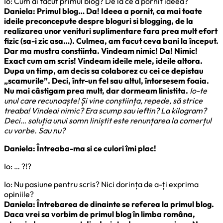
Io: Cum ai făcut primul blog? De la ce a pornit ideea?
Daniela: Primul blog… Da! Ideea a pornit, ca mai toate
ideile preconcepute despre bloguri si blogging, de la
realizarea unor venituri suplimentare fara prea mult efort
fizic (sa-i zic asa…). Culmea, am facut ceva bani la început.
Dar ma mustra constiinta. Vindeam nimic! Da! Nimic!
Exact cum am scris! Vindeam ideile mele, ideile altora.
Dupa un timp, am decis sa colaborez cu cei ce depistau
„scamurile”. Deci, într-un fel sau altul, întorsesem foaia.
Nu mai câstigam prea mult, dar dormeam linistita.
Io-te
unul care recunoaște! Și vine conștiința, repede, să strice
treaba! Vindeai nimic? Era scump sau ieftin? La kilogram?
Deci… soluția unui somn liniștit este renunțarea la comerțul
cu vorbe. Sau nu?
Daniela: Întreaba-ma si ce culori îmi plac!
Io: … ?!?
Io: Nu pasiune pentru scris? Nici dorința de a-ți exprima
opiniile?
Daniela: Întrebarea de dinainte se referea la primul blog.
Daca vrei sa vorbim de primul blog în limba româna,