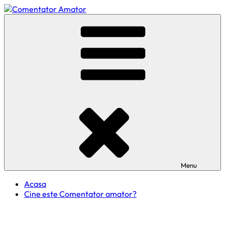
Skip
to
Comentator Amator
content
Menu
Acasa
Cine este Comentator amator?