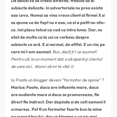
De obicei ca sa creezi atractie, trebuie sa ai
subiecte delicate. In advertoriale nu prea exista
asa ceva. Numai sa vina vreun client al firmei X si
sa spuna ca de fapt nu e asa, ca el a patit nu-stiu-
ce. Imi place totusi ca vad ca intra lume. Dar, nu
atat de multa ca la cei ce vorbesc despre
subiecte ce ard. E si normal, de altfel. E un risc pe
care mi l-am asumat.
Bun, dacă ți l-ai asumat!
Pentru că, la un moment dat, o să apară și clientul
de care zici. Atunci să mi te văd :))
Io: Poate un blogger deveni ”formator de opinie” ?
Marius: Poate, daca are influenta mare, daca
are audienta mare si daca se promoveaza, fie
direct fie indirect. Dar depinde si de cati oameni il
urmaresc. Pot fi un formator foarte bun la mine
pe scara blocului, dar ca blogger e un pic mai