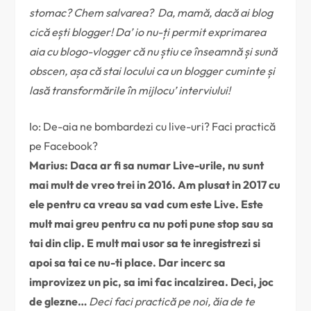
stomac? Chem salvarea? Da, mamă, dacă ai blog
cică ești blogger! Da’ io nu-ți permit exprimarea
aia cu blogo-vlogger că nu știu ce înseamnă și sună
obscen, așa că stai locului ca un blogger cuminte și
lasă transformările în mijlocu’ interviului!
Io: De-aia ne bombardezi cu live-uri? Faci practică
pe Facebook?
Marius: Daca ar fi sa numar Live-urile, nu sunt
mai mult de vreo trei in 2016. Am plusat in 2017 cu
ele pentru ca vreau sa vad cum este Live. Este
mult mai greu pentru ca nu poti pune stop sau sa
tai din clip. E mult mai usor sa te inregistrezi si
apoi sa tai ce nu-ti place. Dar incerc sa
improvizez un pic, sa imi fac incalzirea. Deci, joc
de glezne…
Deci faci practică pe noi, ăia de te