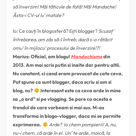
să înverzim! Măi tăticule de fată! Măi Mandache!
Ăsta-i CV-ul lu’ matale?
Io: Ce cauți în blogosferă? Ești blogger?
Scuzaț’
întrebarea, am zâs să-l întreb, dacă s-o rătăcit
omu’ în mijlocu’ procesului de înverzire!?!
Marius: Oficial, am blogul
Mandachisme
din
2013. Am mai scris putin si inaite dar pentru altii.
Nu constant, ci cand eram provocat de cate ceva.
Pot spune ca sunt blogger, daca scriu si am si
blog, nu?
Interesant este ca ceva arde in mine
sa „o ard” si pe vlogging. Se pare ca acesta e
trendul de care vorbeam si mai sus. M-as
transforma in blogo-vlogger, daca mi se permite
exprimarea.
Arde? Io chem pompierii! A, nu,
nu-i chem, că arde în el. Un’ te arde, maică, la