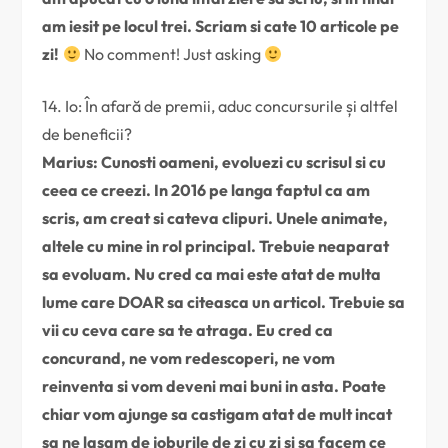
am iesit pe locul trei. Scriam si cate 10 articole pe
zi!
No comment! Just asking
14. Io: În afară de premii, aduc concursurile și altfel
de beneficii?
Marius: Cunosti oameni, evoluezi cu scrisul si cu
ceea ce creezi. In 2016 pe langa faptul ca am
scris, am creat si cateva clipuri. Unele animate,
altele cu mine in rol principal. Trebuie neaparat
sa evoluam. Nu cred ca mai este atat de multa
lume care DOAR sa citeasca un articol. Trebuie sa
vii cu ceva care sa te atraga. Eu cred ca
concurand, ne vom redescoperi, ne vom
reinventa si vom deveni mai buni in asta. Poate
chiar vom ajunge sa castigam atat de mult incat
sa ne lasam de joburile de zi cu zi si sa facem ce