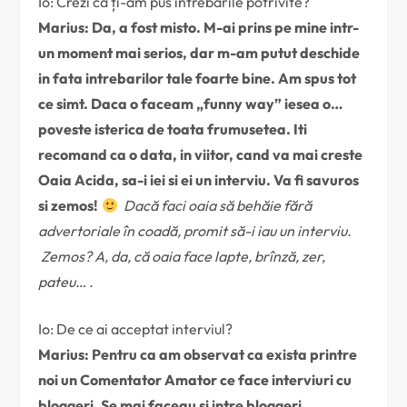
Io: Crezi că ți-am pus întrebările potrivite?
Marius: Da, a fost misto. M-ai prins pe mine intr-
un moment mai serios, dar m-am putut deschide
in fata intrebarilor tale foarte bine. Am spus tot
ce simt. Daca o faceam „funny way” iesea o…
poveste isterica de toata frumusetea. Iti
recomand ca o data, in viitor, cand va mai creste
Oaia Acida, sa-i iei si ei un interviu. Va fi savuros
si zemos!
Dacă faci oaia să behăie fără
advertoriale în coadă, promit să-i iau un interviu.
Zemos? A, da, că oaia face lapte, brînză, zer,
pateu… .
Io: De ce ai acceptat interviul?
Marius: Pentru ca am observat ca exista printre
noi un Comentator Amator ce face interviuri cu
bloggeri. Se mai faceau si intre bloggeri