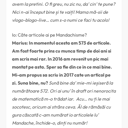
avem la pretini. O fi greu, nu zic nu, da’ cin’ te pune?
Nici n-ai început bine și te vaiți! Mama mă-sii de
vlogo-blogo-live… cum s-o numi ce faci tu acolo!
Io: Câte articole ai pe Mandachisme?
Marius: In momentul acesta am 573 de articole.
Am fost foarte prins cu munca timp de doi ani si
am scris mai rar. In 2016 am revenit un pic mai
montat pe asta. Sper sa fie din ce in ce mai bine.
Mi-am propus sa scriu in 2017 cate un articol pe
zi. Suna bine, nu?
Sună bine da’ mie-mi ieșiseră la
numărătoare 572. Ori ai unu’ în draft ori nenorocita
de matematică m-o trădat iar. Acu… nu ți le mai
socotesc, oricum ai strâns ceva. Ăl de rămăsăi cu
gura căscată c-am numărat io articolele lu’
Mandache, închide-o, dinți nu număr!