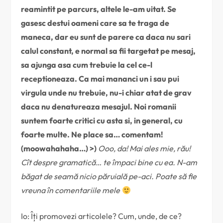
reamintit pe parcurs, altele le-am uitat. Se
gasesc destui oameni care sa te traga de
maneca, dar eu sunt de parere ca daca nu sari
calul constant, e normal sa fii targetat pe mesaj,
sa ajunga asa cum trebuie la cel ce-l
receptioneaza. Ca mai mananci un i sau pui
virgula unde nu trebuie, nu-i chiar atat de grav
daca nu denatureaza mesajul. Noi romanii
suntem foarte critici cu asta si, in general, cu
foarte multe. Ne place sa… comentam!
(moowahahaha…) >)
Ooo, da! Mai ales mie, rău!
Cît despre gramatică… te împaci bine cu ea. N-am
băgat de seamă nicio păruială pe-aci. Poate să fie
vreuna în comentariile mele
Io: Îți promovezi articolele? Cum, unde, de ce?