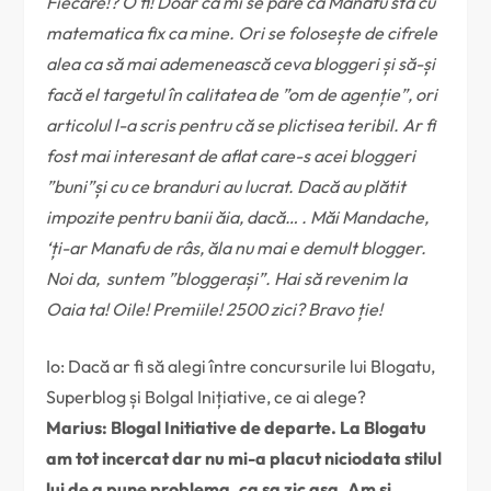
Fiecare!? O fi! Doar că mi se pare că Manafu stă cu
matematica fix ca mine. Ori se folosește de cifrele
alea ca să mai ademenească ceva bloggeri și să-și
facă el targetul în calitatea de ”om de agenție”, ori
articolul l-a scris pentru că se plictisea teribil. Ar fi
fost mai interesant de aflat care-s acei bloggeri
”buni”și cu ce branduri au lucrat. Dacă au plătit
impozite pentru banii ăia, dacă… . Măi Mandache,
‘ți-ar Manafu de râs, ăla nu mai e demult blogger.
Noi da, suntem ”bloggerași”. Hai să revenim la
Oaia ta! Oile! Premiile! 2500 zici? Bravo ție!
Io: Dacă ar fi să alegi între concursurile lui Blogatu,
Superblog și Bolgal Inițiative, ce ai alege?
Marius: Blogal Initiative de departe. La Blogatu
am tot incercat dar nu mi-a placut niciodata stilul
lui de a pune problema, ca sa zic asa. Am si