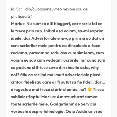
Io: Scrii din/cu pasiune, vreo nevoie sau de
plictiseală?
Marius: Nu sunt ca alti bloggeri, care scriu tot ce
le trece prin cap. Initial asa voiam, sa-mi exprim
ideile, dar Advertorialele m-au prins si au dat un
sens scrierilor mele pentru ca dincolo de a face
reclama, puteam sa scriu asa cum simteam, cum
voiam eu sau cum vedeam lucrurile. Iar cand scrii
cu pasiune si iti iese ceva din chestia asta, why
not? Stiu ca scriind mai mult advertoriale pierd
cititori fideli sau care ar fi putut sa fie fideli, dar…
dragostea mai trece si prin stomac, nu?
Tin sa
subliniez faptul Marius: Am structurat cumva
toate scrierile mele. Gadgetianu’ de Serviciu
vorbeste despre tehnologie, Oaia Acida ar vrea