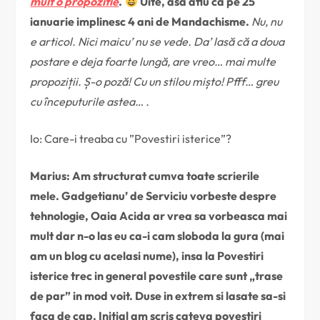
mult o propozitie
.
Uite, asa aflu ca pe 25
ianuarie implinesc 4 ani de Mandachisme.
Nu, nu
e articol. Nici maicu’ nu se vede. Da’ lasă că a doua
postare e deja foarte lungă, are vreo… mai multe
propoziții. Ș-o poză! Cu un stilou mișto! Pfff… greu
cu începuturile astea… .
Io: Care-i treaba cu ”Povestiri isterice”?
Marius: Am structurat cumva toate scrierile
mele. Gadgetianu’ de Serviciu vorbeste despre
tehnologie, Oaia Acida ar vrea sa vorbeasca mai
mult dar n-o las eu ca-i cam sloboda la gura (mai
am un blog cu acelasi nume), insa la Povestiri
isterice trec in general povestile care sunt „trase
de par” in mod voit. Duse in extrem si lasate sa-si
faca de cap. Initial am scris cateva povestiri