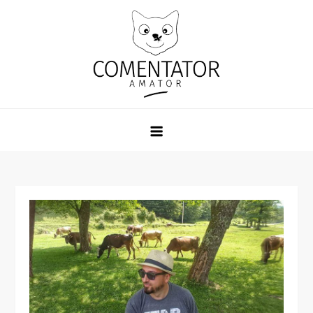
Skip
to
content
Comentator Amator