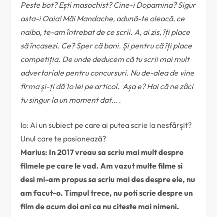
Peste bot? Ești masochist? Cine-i Dopamina? Sigur
asta-i Oaia! Măi Mandache, adună-te oleacă, ce
naiba, te-am întrebat de ce scrii. A, ai zis, îți place
să încasezi. Ce? Sper că bani. Și pentru că îți place
competiția. De unde deducem că tu scrii mai mult
advertoriale pentru concursuri. Nu de-alea de vine
firma și-ți dă 1o lei pe articol. Așa e? Hai că ne zâci
tu singur la un moment dat… .
Io: Ai un subiect pe care ai putea scrie la nesfârșit?
Unul care te pasionează?
Marius: In 2017 vreau sa scriu mai mult despre
filmele pe care le vad. Am vazut multe filme si
desi mi-am propus sa scriu mai des despre ele, nu
am facut-o. Timpul trece, nu poti scrie despre un
film de acum doi ani ca nu citeste mai nimeni.