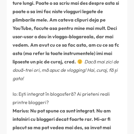
ture lungi. Poate o sa scriu mai des despre asta si
poate o sa imi fac niste vlogguri legate de
plimbarile mele. Am cateva clipuri deja pe
YouTube, facute asa pentru mine mai mult. Deci
usor-usor o dau in vloggo-blogareala, dar mai
vedem. Am avut cu ce sa fac asta, am cu ce sa fc
asta (ma refer la toate instrumentele) imi mai
lipseste un pic de curaj, cred.
Dacă mai zici de
două-trei ori, mă apuc de vlogging! Hai, curaj, fă și
gata!
Io: Ești integrat în blogosferă? Ai prieteni reali
printre bloggeri?
Marius: Nu pot spune ca sunt integrat. Nu am
intalniri cu bloggeri decat foarte rar. Mi-ar fi
placut sa ma pot vedea mai des, sa invat mai