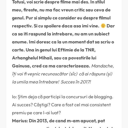
Totusi, voi scrie despre filme mai des. In stilul
meu, fireste, nu ma fac vreun critic sau ceva de
genul. Pur si simplu ce consider eu despre filmul
respectiv. Si cu spoilere daca asa imi vine.
Dar
ca sa iti raspund la intrebare, nu am un subiect
anume. Imi doresc ca la un moment dat sa scriu o
carte. Una in genul lui Eftimie de la TNR,
Arhanghelul Mihail, sau ca povestirile lui
Gainusa, cred ca ma caracterizeaza.
Mandache,
îți voi fi veșnic recunoscător (sîc) că ai răspuns (și)
la umila mea întrebare! Succes în 2017!
Io: Știm deja că participi la concursuri de blogging.
Ai succes? Câștigi? Care a fost cel mai consistent
premiu pe care l-ai luat?
Marius: Din 2013, de cand m-am apucat, pot