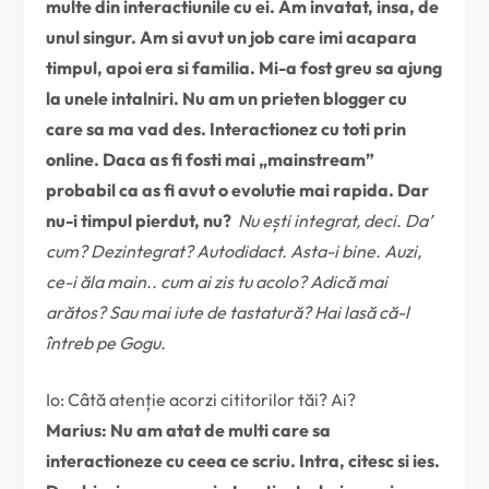
multe din interactiunile cu ei. Am invatat, insa, de
unul singur. Am si avut un job care imi acapara
timpul, apoi era si familia. Mi-a fost greu sa ajung
la unele intalniri. Nu am un prieten blogger cu
care sa ma vad des. Interactionez cu toti prin
online. Daca as fi fosti mai „mainstream”
probabil ca as fi avut o evolutie mai rapida. Dar
nu-i timpul pierdut, nu?
Nu ești integrat, deci. Da’
cum? Dezintegrat? Autodidact. Asta-i bine. Auzi,
ce-i ăla main.. cum ai zis tu acolo? Adică mai
arătos? Sau mai iute de tastatură? Hai lasă că-l
întreb pe Gogu.
Io: Câtă atenție acorzi cititorilor tăi? Ai?
Marius: Nu am atat de multi care sa
interactioneze cu ceea ce scriu. Intra, citesc si ies.