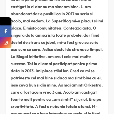
castigat la el dar nu ma simeam bine. L-am
abandonat dar e posibil ca in 2017 sa scriu si
←
acolo, mai vedem. La SuperBlog mi-a placut si imi
place. E misto comunitatea. Conteaza asta. O
singura data am scris la toate probele, dar fiind
destul de strans cu jobul, mi-a fost greu sa scriu
asa cum se cere. Adica destul de strans cu timpul.
La Blogal Initiative, am avut cele mai multe
succese. Tot la ei am si participat pentru prima
data in 2013. Imi place stilul lor. Cred ca mi se
potriveste cel mai bine si daca ma simt bine cu ei,
iese ceva bun si din mine. As mai aminti Orkestra,
care a fost acum vreo 3 ani. Acolo am castigat
foarte mult pentru ca „am simtit” si juriul. Era pe
creativitate. A fost o nebunie totala atunci. M-
am apucat cu o luna intarziere sa scriu, si in final