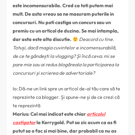
este incomensurabila. Cred ca toti putem mai
mult. De asta vreau sa ne masuram puterile in
concursuri. Nu poti castiga un concurs sau un
premiu cu un articol de duzina. Se mai intampla,
dar asta este alta discutie.
Deacord cu tine.
Totuși, dacă magia cuvintelor e incomensurabilă,
de ce te gândești la vlogging? Și încă ceva: mi se
pare mie sau ai redus blogăreala la participarea la
concursuri și scrierea de advertoriale?
Io: Dă-ne un link spre un articol de-al tău care să te
reprezinte ca blogger. Și spune-ne și de ce crezi că
te reprezintă
Marius: Cel mai indicat este chiar
articolul
castigator
la Kerrygold. Pot sa zic acum ca as fi
putut sa o fac si mai bine, dar probabil ca nu as