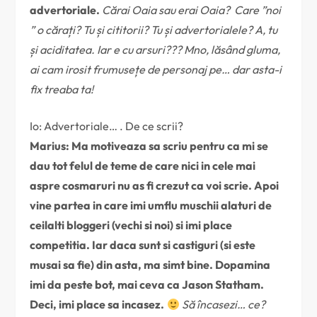
advertoriale.
Cărai Oaia sau erai Oaia? Care ”noi
” o cărați? Tu și cititorii? Tu și advertorialele? A, tu
și aciditatea. Iar e cu arsuri??? Mno, lăsând gluma,
ai cam irosit frumusețe de personaj pe… dar asta-i
fix treaba ta!
Io: Advertoriale… . De ce scrii?
Marius: Ma motiveaza sa scriu pentru ca mi se
dau tot felul de teme de care nici in cele mai
aspre cosmaruri nu as fi crezut ca voi scrie. Apoi
vine partea in care imi umflu muschii alaturi de
ceilalti bloggeri (vechi si noi) si imi place
competitia. Iar daca sunt si castiguri (si este
musai sa fie) din asta, ma simt bine. Dopamina
imi da peste bot, mai ceva ca Jason Statham.
Deci, imi place sa incasez.
Să încasezi… ce?