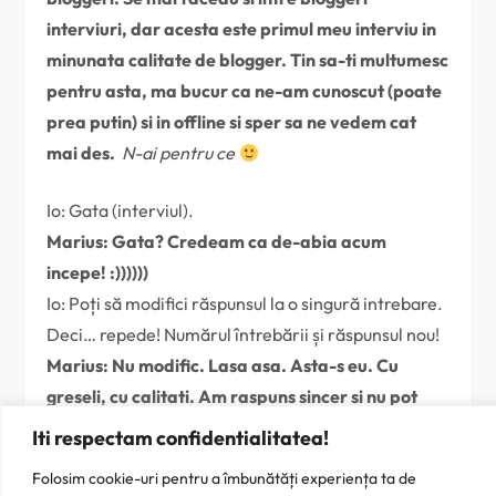
interviuri, dar acesta este primul meu interviu in
minunata calitate de blogger. Tin sa-ti multumesc
pentru asta, ma bucur ca ne-am cunoscut (poate
prea putin) si in offline si sper sa ne vedem cat
mai des.
N-ai pentru ce
Io: Gata (interviul).
Marius: Gata? Credeam ca de-abia acum
incepe! :))))))
Io: Poți să modifici răspunsul la o singură intrebare.
Deci… repede! Numărul întrebării și răspunsul nou!
Marius: Nu modific. Lasa asa. Asta-s eu. Cu
greseli, cu calitati. Am raspuns sincer si nu pot
modifica. Nu am ce.
Iti respectam confidentialitatea!
Folosim cookie-uri pentru a îmbunătăți experiența ta de