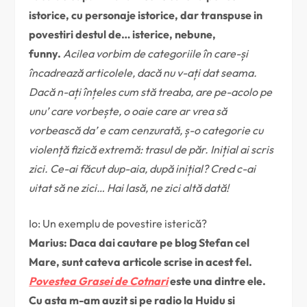
istorice, cu personaje istorice, dar transpuse in
povestiri destul de… isterice, nebune,
funny.
Acilea vorbim de categoriile în care-și
încadrează articolele, dacă nu v-ați dat seama.
Dacă n-ați înțeles cum stă treaba, are pe-acolo pe
unu’ care vorbește, o oaie care ar vrea să
vorbească da’ e cam cenzurată, ș-o categorie cu
violență fizică extremă: trasul de păr. Inițial ai scris
zici. Ce-ai făcut dup-aia, după inițial? Cred c-ai
uitat să ne zici… Hai lasă, ne zici altă dată!
Io: Un exemplu de povestire isterică?
Marius: Daca dai cautare pe blog Stefan cel
Mare, sunt cateva articole scrise in acest fel.
Povestea Grasei de Cotnari
este una dintre ele.
Cu asta m-am auzit si pe radio la Huidu si