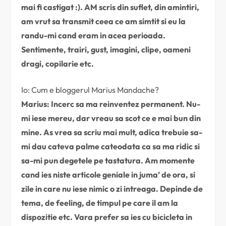
mai fi castigat :). AM scris din suflet, din amintiri,
am vrut sa transmit ceea ce am simtit si eu la
randu-mi cand eram in acea perioada.
Sentimente, trairi, gust, imagini, clipe, oameni
dragi, copilarie etc.
Io: Cum e bloggerul Marius Mandache?
Marius: Incerc sa ma reinventez permanent. Nu-
mi iese mereu, dar vreau sa scot ce e mai bun din
mine. As vrea sa scriu mai mult, adica trebuie sa-
mi dau cateva palme cateodata ca sa ma ridic si
sa-mi pun degetele pe tastatura. Am momente
cand ies niste articole geniale in juma’ de ora, si
zile in care nu iese nimic o zi intreaga. Depinde de
tema, de feeling, de timpul pe care il am la
dispozitie etc. Vara prefer sa ies cu bicicleta in