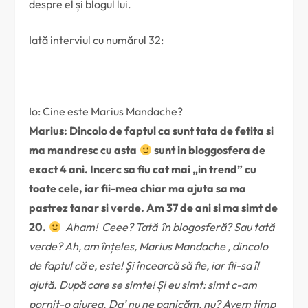
despre el și blogul lui.
Iată interviul cu numărul 32:
Io: Cine este Marius Mandache?
Marius: Dincolo de faptul ca sunt tata de fetita si
ma mandresc cu asta
sunt in bloggosfera de
exact 4 ani. Incerc sa fiu cat mai „in trend” cu
toate cele, iar fii-mea chiar ma ajuta sa ma
pastrez tanar si verde. Am 37 de ani si ma simt de
20.
Aham! Ceee? Tată în blogosferă? Sau tată
verde? Ah, am înțeles, Marius Mandache , dincolo
de faptul că e, este! Și încearcă să fie, iar fii-sa îl
ajută. După care se simte! Și eu simt: simt c-am
pornit-o aiurea. Da’ nu ne panicăm, nu? Avem timp