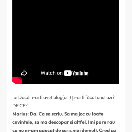
Io: Dacă n-ai fi avut blog(uri) ți-ai fi făcut unul azi?
DE CE?
Marius: Da. Ca sa scriu. Sa ma joc cu toate
cuvintele, sa ma descopar si altfel. Imi pare rau
ca nu m-am apucat de scris mai demult. Cred ca