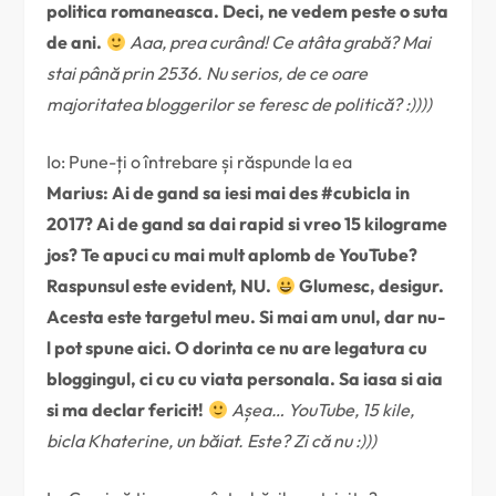
politica romaneasca. Deci, ne vedem peste o suta
de ani.
Aaa, prea curând! Ce atâta grabă? Mai
stai până prin 2536. Nu serios, de ce oare
majoritatea bloggerilor se feresc de politică? :))))
Io: Pune-ți o întrebare și răspunde la ea
Marius: Ai de gand sa iesi mai des #cubicla in
2017? Ai de gand sa dai rapid si vreo 15 kilograme
jos? Te apuci cu mai mult aplomb de YouTube?
Raspunsul este evident, NU.
Glumesc, desigur.
Acesta este targetul meu. Si mai am unul, dar nu-
l pot spune aici. O dorinta ce nu are legatura cu
bloggingul, ci cu cu viata personala. Sa iasa si aia
si ma declar fericit!
Așea… YouTube, 15 kile,
bicla Khaterine, un băiat. Este? Zi că nu :)))