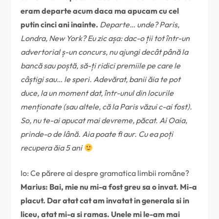
eram departe acum daca ma apucam cu cel
putin cinci ani inainte.
Departe… unde? Paris,
Londra, New York? Eu zic așa: dac-o ții tot într-un
advertorial ș-un concurs, nu ajungi decât până la
bancă sau poștă, să-ți ridici premiile pe care le
câștigi sau… le speri. Adevărat, banii ăia te pot
duce, la un moment dat, într-unul din locurile
menționate (sau altele, că la Paris văzui c-ai fost).
So, nu te-ai apucat mai devreme, păcat. Ai Oaia,
prinde-o de lână. Aia poate fi aur. Cu ea poți
recupera ăia 5 ani
Io: Ce părere ai despre gramatica limbii române?
Marius: Bai, mie nu mi-a fost greu sa o invat. Mi-a
placut. Dar atat cat am invatat in generala si in
liceu, atat mi-a si ramas. Unele mi le-am mai