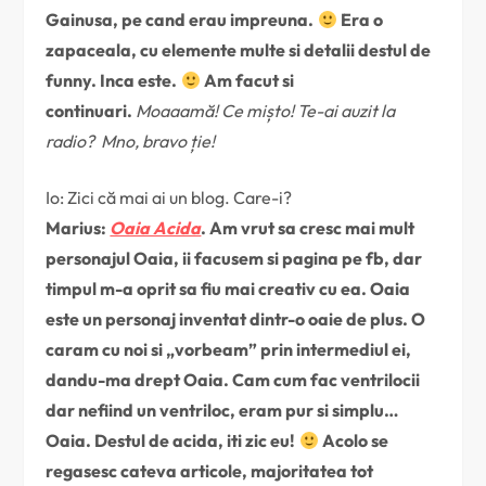
Gainusa, pe cand erau impreuna.
Era o
zapaceala, cu elemente multe si detalii destul de
funny. Inca este.
Am facut si
continuari.
Moaaamă! Ce mișto! Te-ai auzit la
radio? Mno, bravo ție!
Io: Zici că mai ai un blog. Care-i?
Marius:
Oaia Acida
. Am vrut sa cresc mai mult
personajul Oaia, ii facusem si pagina pe fb, dar
timpul m-a oprit sa fiu mai creativ cu ea. Oaia
este un personaj inventat dintr-o oaie de plus. O
caram cu noi si „vorbeam” prin intermediul ei,
dandu-ma drept Oaia. Cam cum fac ventrilocii
dar nefiind un ventriloc, eram pur si simplu…
Oaia. Destul de acida, iti zic eu!
Acolo se
regasesc cateva articole, majoritatea tot