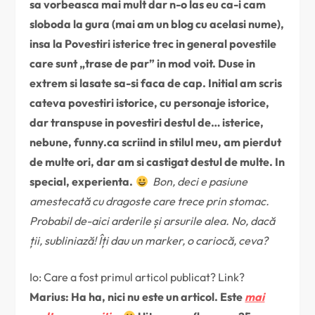
sa vorbeasca mai mult dar n-o las eu ca-i cam
sloboda la gura (mai am un blog cu acelasi nume),
insa la Povestiri isterice trec in general povestile
care sunt „trase de par” in mod voit. Duse in
extrem si lasate sa-si faca de cap. Initial am scris
cateva povestiri istorice, cu personaje istorice,
dar transpuse in povestiri destul de… isterice,
nebune, funny.ca scriind in stilul meu, am pierdut
de multe ori, dar am si castigat destul de multe. In
special, experienta.
Bon, deci e pasiune
amestecată cu dragoste care trece prin stomac.
Probabil de-aici arderile și arsurile alea. No, dacă
ții, subliniază! Îți dau un marker, o cariocă, ceva?
Io: Care a fost primul articol publicat? Link?
Marius: Ha ha, nici nu este un articol. Este
mai