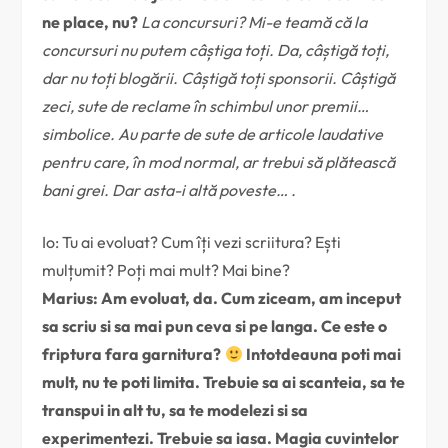
ne place, nu?
La concursuri? Mi-e teamă că la
concursuri nu putem câștiga toți. Da, câștigă toți,
dar nu toți blogării. Câștigă toți sponsorii. Câștigă
zeci, sute de reclame în schimbul unor premii…
simbolice. Au parte de sute de articole laudative
pentru care, în mod normal, ar trebui să plătească
bani grei. Dar asta-i altă poveste… .
Io: Tu ai evoluat? Cum îți vezi scriitura? Ești
mulțumit? Poți mai mult? Mai bine?
Marius: Am evoluat, da. Cum ziceam, am inceput
sa scriu si sa mai pun ceva si pe langa. Ce este o
friptura fara garnitura?
Intotdeauna poti mai
mult, nu te poti limita. Trebuie sa ai scanteia, sa te
transpui in alt tu, sa te modelezi si sa
experimentezi. Trebuie sa iasa. Magia cuvintelor