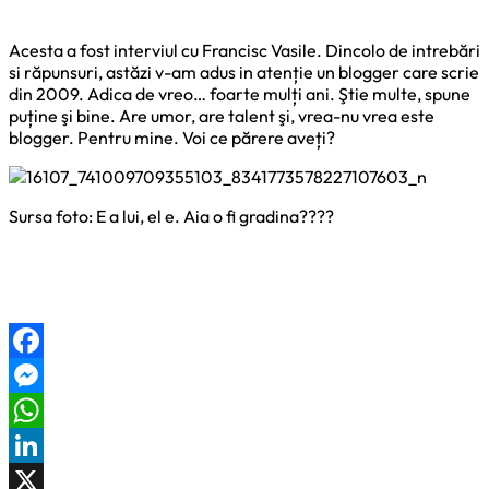
Acesta a fost interviul cu Francisc Vasile. Dincolo de intrebări
si răpunsuri, astăzi v-am adus in atenție un blogger care scrie
din 2009. Adica de vreo… foarte mulți ani. Ştie multe, spune
puține şi bine. Are umor, are talent şi, vrea-nu vrea este
blogger. Pentru mine. Voi ce părere aveți?
Sursa foto: E a lui, el e. Aia o fi gradina????
Facebook
Messenger
WhatsApp
LinkedIn