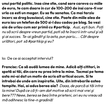
unui partid politic. Insa cine stie, cand sare careva cu miile
de euro, te cam doare in cur de 100-200 de insi care-ti vor
urla ca esti un magar. Eu sa fiu sanatos. Ca mai tarziu
incerc sa dreg busuiocul, cine stie. Poate din miile alea de
euro iau un telefon de 500 si-l dau cadou pe blog. Sa vezi
aia de urlau cum sar primii cu #particip
.
Auzi, eşti bun. Poți
nu să scrii despre vreun partid, poti să te înscrii intr-unul şi să
şi ai succes. Te-ai gândit şi la asta, pun pariu… . Cât despre
urlători, pot să #partikip şi eu?
Io: De ce ai acceptat interviul?
Francisc: Ca să audă lumea de mine. Adică alți cititori, in
spetă ai tăi, din care nu prea intra la mine. Tocmai pe tema
asta mi-ai dat un motiv de scris alt articol acum. Si te
intrebai de unde am inspiratie. Uite, din intrebarile astea
tampite. Hai, ai adus berea aia?
Daaa, de parcă ai tăi intra
la mine! După ce că ți–am dat motive să scrii mai vrei şi
bere??? Neee, berea se bea între prieteni, ori eu nu vreau să
mă odihnesc la tine-n gradină!