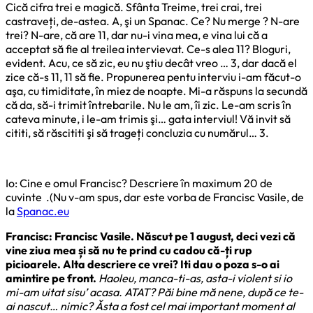
Cică cifra trei e magică. Sfânta Treime, trei crai, trei
castraveți, de-astea. A, şi un Spanac. Ce? Nu merge ? N-are
trei? N-are, că are 11, dar nu-i vina mea, e vina lui că a
acceptat să fie al treilea intervievat. Ce-s alea 11? Bloguri,
evident. Acu, ce să zic, eu nu ştiu decât vreo … 3, dar dacă el
zice că-s 11, 11 să fie. Propunerea pentu interviu i-am făcut-o
aşa, cu timiditate, în miez de noapte. Mi-a răspuns la secundă
că da, să-i trimit întrebarile. Nu le am, îi zic. Le-am scris în
cateva minute, i le-am trimis şi… gata interviul! Vă invit să
cititi, să răscititi şi să trageți concluzia cu numărul… 3.
Io: Cine e omul Francisc? Descriere în maximum 20 de
cuvinte .(Nu v-am spus, dar este vorba de Francisc Vasile, de
la
Spanac.eu
Francisc: Francisc Vasile. Născut pe 1 august, deci vezi că
vine ziua mea și să nu te prind cu cadou că-ți rup
picioarele. Alta descriere ce vrei? Iti dau o poza s-o ai
amintire pe front.
Haoleu, manca-ti-as, asta-i violent si io
mi-am uitat sisu’ acasa. ATAT? Păi bine mă nene, după ce te-
ai nascut… nimic? Ăsta a fost cel mai important moment al