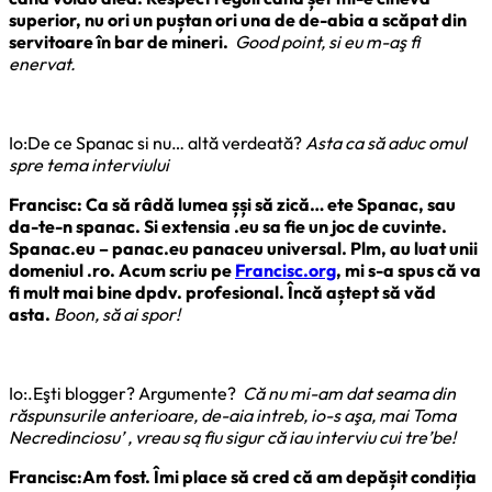
superior, nu ori un puștan ori una de de-abia a scăpat din
servitoare în bar de mineri.
Good point, si eu m-aş fi
enervat.
Io:De ce Spanac si nu… altă verdeată?
Asta ca să aduc omul
spre tema interviului
Francisc: Ca să râdă lumea șși să zică… ete Spanac, sau
da-te-n spanac. Si extensia .eu sa fie un joc de cuvinte.
Spanac.eu – panac.eu panaceu universal. Plm, au luat unii
domeniul .ro. Acum scriu pe
Francisc.org
, mi s-a spus că va
fi mult mai bine dpdv. profesional. Încă aștept să văd
asta.
Boon, să ai spor!
Io:.Eşti blogger? Argumente?
Că nu mi-am dat seama din
răspunsurile anterioare, de-aia intreb, io-s aşa, mai Toma
Necredinciosu’ , vreau są fiu sigur că iau interviu cui tre’be!
Francisc:Am fost. Îmi place să cred că am depășit condiția