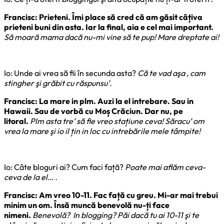
Francisc: Prieteni. Îmi place să cred că am găsit câțiva
prieteni buni din asta. Iar la final, aia e cel mai important.
Să moară mama dacă nu-mi vine să te pup! Mare dreptate ai!
Io: Unde ai vrea să fii în secunda asta?
Că te vad aşa , cam
stingher şi grăbit cu răspunsu’.
Francisc: La mare in plm. Auzi la el intrebare. Sau in
Hawaii. Sau de vorbă cu Moș Crăciun. Dar nu, pe
litoral.
Plm asta tre’ să fie vreo stațiune ceva! Săracu’ om
vrea la mare şi io il țin in loc cu intrebările mele tâmpite!
Io: Câte bloguri ai? Cum faci față?
Poate mai aflăm ceva-
ceva de la el… .
Francisc: Am vreo 10-11. Fac față cu greu. Mi-ar mai trebui
minim un om. Însă muncă benevolă nu-ți face
nimeni.
Benevolă? In blogging? Păi dacă tu ai 10-11 şi te