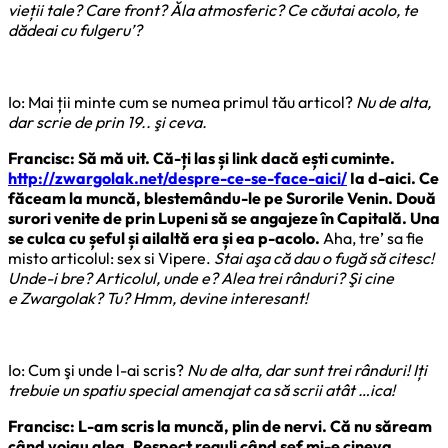
vieții tale? Care front? Ăla atmosferic? Ce căutai acolo, te
dădeai cu fulgeru’?
Io: Mai ții minte cum se numea primul tău articol?
Nu de alta,
dar scrie de prin 19.. şi ceva.
Francisc: Să mă uit. Că-ți las și link dacă ești cuminte.
http://zwargolak.net/despre-ce-se-face-aici/
Ia d-aici. Ce
făceam la muncă, blestemându-le pe Surorile Venin. Două
surori venite de prin Lupeni să se angajeze în Capitală. Una
se culca cu șeful și ailaltă era și ea p-acolo.
Aha, tre’ sa fie
misto articolul: sex si Vipere.
Stai aşa că dau o fugă să citesc!
Unde-i bre? Articolul, unde e? Alea trei rânduri? Şi cine
e Zwargolak? Tu? Hmm, devine interesant!
Io: Cum şi unde l-ai scris?
Nu de alta, dar sunt trei rânduri! Iți
trebuie un spatiu special amenajat ca să scrii atât …ica!
Francisc: L-am scris la muncă, plin de nervi. Că nu săream
când voiau alea. Respect reguli când șef mi-e cineva