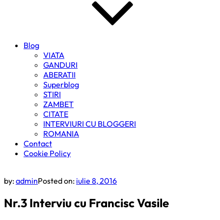
Blog
VIATA
GANDURI
ABERATII
Superblog
STIRI
ZAMBET
CITATE
INTERVIURI CU BLOGGERI
ROMANIA
Contact
Cookie Policy
by:
admin
Posted on:
iulie 8, 2016
Nr.3 Interviu cu Francisc Vasile