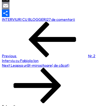
X
Email
la
INTERVIURI CU BLOGGERI
27 de comentarii
Partajează
Navigare
Previous
Nr.3
Post
Interviu
în
cu
articole
Francisc
Vasile
Previous
Nr.2
Interviu cu Fabiola Ion
Next
Next
Leapşa urât-mirositoare( de căcat)
Post