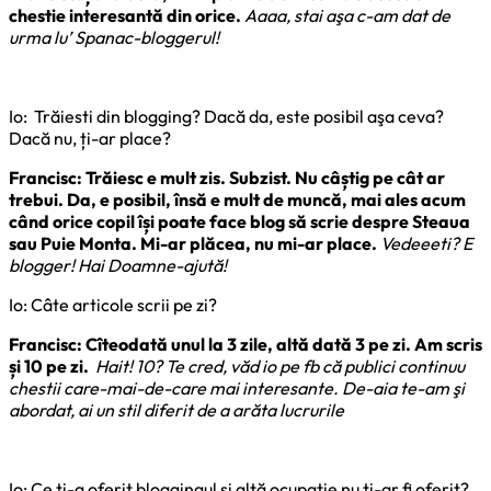
chestie interesantă din orice.
Aaaa, stai aşa c-am dat de
urma lu’ Spanac-bloggerul!
Io: Trăiesti din blogging? Dacă da, este posibil aşa ceva?
Dacă nu, ți-ar place?
Francisc: Trăiesc e mult zis. Subzist. Nu câștig pe cât ar
trebui. Da, e posibil, însă e mult de muncă, mai ales acum
când orice copil își poate face blog să scrie despre Steaua
sau Puie Monta. Mi-ar plăcea, nu mi-ar place.
Vedeeeti? E
blogger! Hai Doamne-ajută!
Io: Câte articole scrii pe zi?
Francisc: Cîteodată unul la 3 zile, altă dată 3 pe zi. Am scris
și 10 pe zi.
Hait! 10? Te cred, văd io pe fb că publici continuu
chestii care-mai-de-care mai interesante. De-aia te-am şi
abordat, ai un stil diferit de a arăta lucrurile
Io: Ce ți-a oferit bloggingul şi altă ocupație nu ți-ar fi oferit?