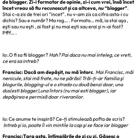
de blogger. Zi-i formator de opinie, zi-i cum vrei, însă încet
încet vreau să fiu recunoscut și ca altceva, nu “blogger”
.
Stai c-a zis de trei ori ”incet”. nu v-am zis ca cifra asta-i cu
dichis? Sau e număr? Ma rog… . Formato… mă, ia stai aşa ,
eşti sau nu eşti , ai fost şi nu mai eşti sau erai şi n-ai fost?
Pfff… .
Io:.O fi sa fii blogger?
Hah? Pai daca nu mai inteleg, ce vreti,
ce era sa intreb?
Francisc: Dacă am depășit, nu mă întorc
.
Mai Francisc, măi
nenicule, stai mă frate, nu ne părăsi! Trăi-ți-ar familia şi
blogurile, blogging-ul e o strada cu două benzi doar, una
dus(esti blogger),una întors (nu mai esti blogger), iar
depăşirea e permisă doar riveranilor.
Io: Ce anume te inspiră? Ce-ți stimulează pofta de scris?
Intreb şi io, poate îi vin mintile la cap şi se face iar blogger
Francisc:Țara asta, întîmplările de zi cu zi. Găsesc o