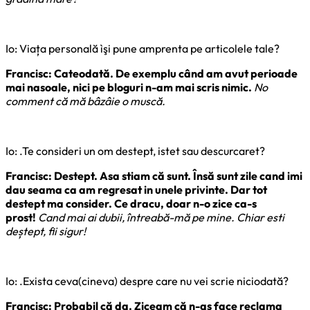
Io: Viața personală ìşi pune amprenta pe articolele tale?
Francisc: Cateodată. De exemplu când am avut perioade
mai nasoale, nici pe bloguri n-am mai scris nimic.
No
comment că mă bâzâie o muscă.
Io: .Te consideri un om destept, istet sau descurcaret?
Francisc: Destept. Asa stiam că sunt. Însă sunt zile cand imi
dau seama ca am regresat in unele privinte. Dar tot
destept ma consider. Ce dracu, doar n-o zice ca-s
prost!
Cand mai ai dubii, întreabă-mă pe mine. Chiar esti
deștept, fii sigur!
Io: .Exista ceva(cineva) despre care nu vei scrie niciodată?
Francisc: Probabil că da. Ziceam că n-as face reclama