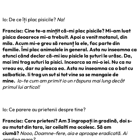
Io: De ce îți plac pisicile?
Na!
Francisc: Cine te-a mințit că-mi plac pisicile? Mi-am luat
pisica deoarece mi-a trebuit. Apoi a venit motanul, din
mila. Acum mi-e greu să renunț la ele, fac parte din
familie. Îmi plac animalele in general. Asta nu inseamna ca
atunci când declar că-mi iau pisicle la șuturi le urăsc. Da,
mai imi trag suturi la pisici. Incearca sa mi-o iei. Nu ca nu
vreau eu, dar nu pleaca ea. Asta nu inseamna ca o bat cu
salbaticie. Ii trag un sut si tot vine sa se mangaie de
mine.
Io-te cum am primit io un răspuns mai lung decât
primul lui articol!
Io: Ce parere au prietenii despre tine?
Francisc: Care prieteni? Am 3 ingropați in gradină, doi s-
au mutat din tara, iar ceilalti ma ocolesc. Să am
ciumă?
Nooo, Doamne-fere, aia e aproape eradicată. Ai
gradina mare?