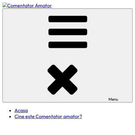
Skip
to
Comentator Amator
content
Menu
Acasa
Cine este Comentator amator?