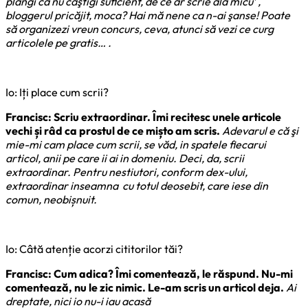
plângi că nu caştigi suficient, de ce ar scrie ăla micu’ ,
bloggerul pricăjit, moca? Hai mă nene ca n-ai şanse! Poate
să organizezi vreun concurs, ceva, atunci să vezi ce curg
articolele pe gratis… .
Io: Iți place cum scrii?
Francisc: Scriu extraordinar. Îmi recitesc unele articole
vechi și râd ca prostul de ce mișto am scris.
Adevarul e că şi
mie-mi cam place cum scrii, se văd, in spatele fiecarui
articol, anii pe care ii ai in domeniu. Deci, da, scrii
extraordinar. Pentru nestiutori, conform dex-ului,
extraordinar inseamna cu totul deosebit, care iese din
comun, neobișnuit.
Io: Câtă atenție acorzi cititorilor tăi?
Francisc: Cum adica? Îmi comentează, le răspund. Nu-mi
comentează, nu le zic nimic. Le-am scris un articol deja.
Ai
dreptate, nici io nu-i iau acasă