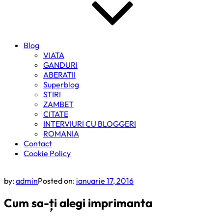
Blog
VIATA
GANDURI
ABERATII
Superblog
STIRI
ZAMBET
CITATE
INTERVIURI CU BLOGGERI
ROMANIA
Contact
Cookie Policy
by:
admin
Posted on:
ianuarie 17, 2016
Cum sa-ți alegi imprimanta