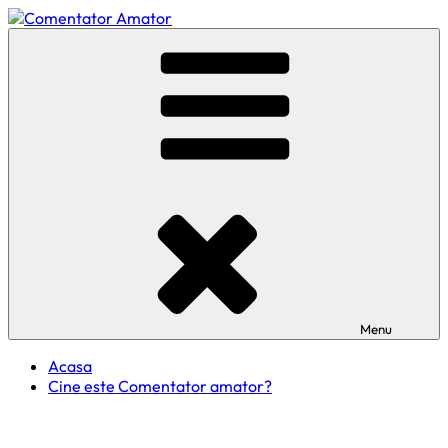
Skip
to
Comentator Amator
content
Menu
Acasa
Cine este Comentator amator?