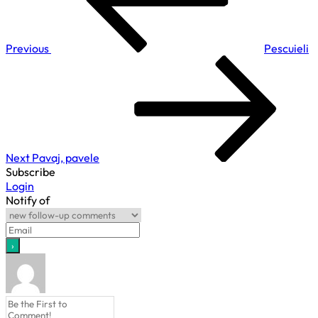
imprimanta
Previous
Pescuieli
Next
Post
Next
Pavaj, pavele
Subscribe
Login
Notify of