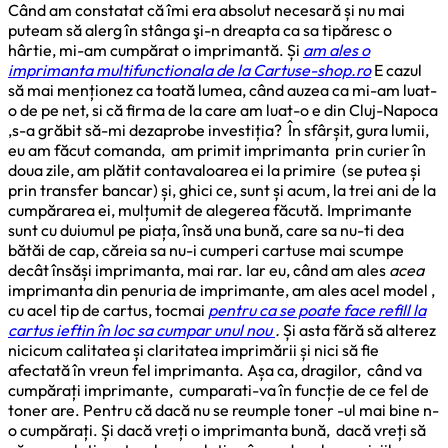
Când am constatat că îmi era absolut necesară și nu mai
puteam să alerg în stânga şi-n dreapta ca sa tipăresc o
hârtie, mi-am cumpărat o imprimantă. Și
am ales o
imprimanta multifunctionala de la Cartuse-shop.ro
E cazul
să mai menționez ca toată lumea, când auzea ca mi-am luat-
o de pe net, si că firma de la care am luat-o e din Cluj-Napoca
,s-a grăbit să-mi dezaprobe investiția? În sfârșit, gura lumii,
eu am făcut comanda, am primit imprimanta prin curier în
doua zile, am plătit contavaloarea ei la primire (se putea și
prin transfer bancar) și, ghici ce, sunt și acum, la trei ani de la
cumpărarea ei, mulțumit de alegerea făcută. Imprimante
sunt cu duiumul pe piața, însă una bună, care sa nu-ti dea
bătăi de cap, căreia sa nu-i cumperi cartuse mai scumpe
decât însăși imprimanta, mai rar. Iar eu, când am ales
acea
imprimanta din penuria de imprimante, am ales acel model ,
cu acel tip de cartus, tocmai
pentru ca se poate face refill la
cartus ieftin în loc sa cumpar unul nou
.
Și asta fără să alterez
nicicum calitatea și claritatea imprimării și nici să fie
afectată în vreun fel imprimanta. Așa ca, dragilor, când va
cumpărați imprimante, cumparati-va în funcție de ce fel de
toner are. Pentru că dacă nu se reumple toner -ul mai bine n-
o cumpărați. Și dacă vreți o imprimanta bună, dacă vreți să