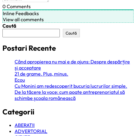
0
Comments
Inline Feedbacks
View all comments
Caută
Caută
Postari Recente
Când apropierea nu mai e de ajuns: Despre despărțire
și acceptare
21 de grame. Plus, minus.
Ecou
Cu Monini am redescoperit bucuria lucrurilor simple.
De la tăcere la voce: cum poate antreprenoriatul să
schimbe școala românească
Categorii
ABERATII
ADVERTORIAL