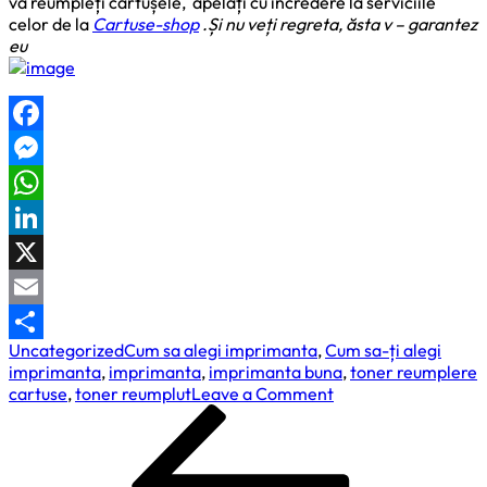
vă reumpleți cartușele, apelați cu încredere la serviciile
celor de la
Cartuse-shop
.Și nu veți regreta, ăsta v – garantez
eu
Facebook
Messenger
WhatsApp
LinkedIn
X
Email
Uncategorized
Cum sa alegi imprimanta
,
Cum sa-ți alegi
Partajează
imprimanta
,
imprimanta
,
imprimanta buna
,
toner reumplere
on
cartuse
,
toner reumplut
Leave a Comment
Navigare
Previous
Cum
Post
sa-
în
ți
articole
alegi