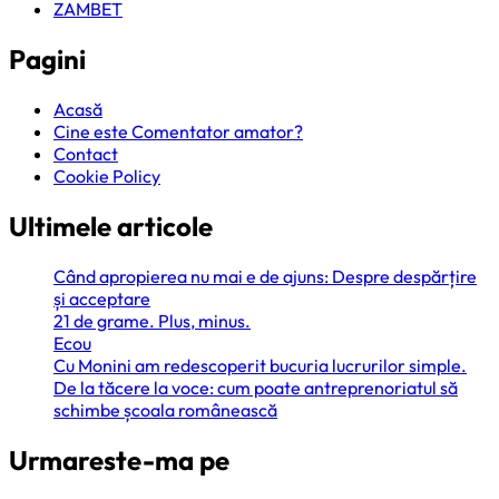
ZAMBET
Pagini
Acasă
Cine este Comentator amator?
Contact
Cookie Policy
Ultimele articole
Când apropierea nu mai e de ajuns: Despre despărțire
și acceptare
21 de grame. Plus, minus.
Ecou
Cu Monini am redescoperit bucuria lucrurilor simple.
De la tăcere la voce: cum poate antreprenoriatul să
schimbe școala românească
Urmareste-ma pe