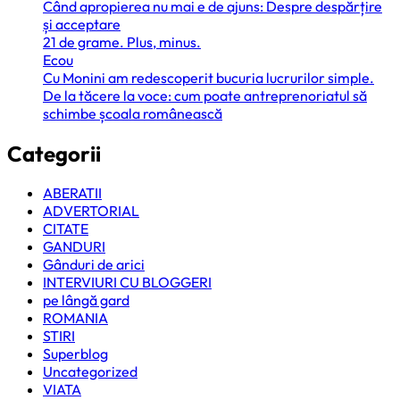
Când apropierea nu mai e de ajuns: Despre despărțire
și acceptare
21 de grame. Plus, minus.
Ecou
Cu Monini am redescoperit bucuria lucrurilor simple.
De la tăcere la voce: cum poate antreprenoriatul să
schimbe școala românească
Categorii
ABERATII
ADVERTORIAL
CITATE
GANDURI
Gânduri de arici
INTERVIURI CU BLOGGERI
pe lângă gard
ROMANIA
STIRI
Superblog
Uncategorized
VIATA