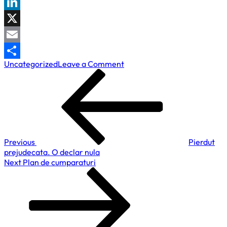
WhatsApp
LinkedIn
X
Email
on
Uncategorized
Leave a Comment
Partajează
Navigare
Previous
Locuri
Post
de
în
munca
articole
in
Bacau?
Sunt!
Previous
Pierdut
prejudecata. O declar nula
Next
Next
Plan de cumparaturi
Post