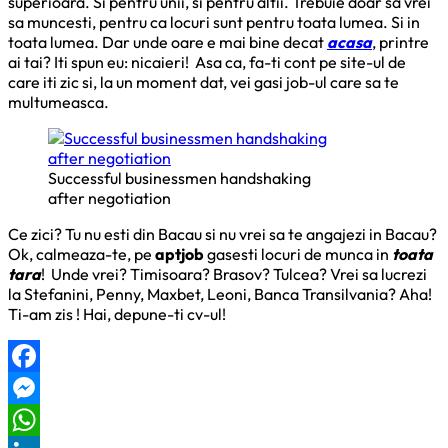
superioara. Si pentru unii, si pentru altii. Trebuie doar sa vrei
sa muncesti, pentru ca locuri sunt pentru toata lumea. Si in
toata lumea. Dar unde oare e mai bine decat
acasa
, printre
ai tai? Iti spun eu: nicaieri! Asa ca, fa-ti cont pe site-ul de
care iti zic si, la un moment dat, vei gasi job-ul care sa te
multumeasca.
Successful businessmen handshaking
after negotiation
Ce zici? Tu nu esti din Bacau si nu vrei sa te angajezi in Bacau?
Ok, calmeaza-te, pe
aptjob
gasesti locuri de munca in
toata
tara
! Unde vrei? Timisoara? Brasov? Tulcea? Vrei sa lucrezi
la Stefanini, Penny, Maxbet, Leoni, Banca Transilvania? Aha!
Ti-am zis ! Hai, depune-ti cv-ul!
Facebook
Messenger