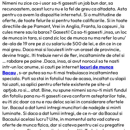
Nimeni nu zice ca-i usor sa-ti gasesti un job bun dar, sa
recunoastem, acest lucru nu e la fel de greu ca altadata. Asta
pentru ca avem la dispozitie internetul. Si o multitudine de
oferte, de toate felurile si pentru toate calificarile. Si in toate
directiile de pe Pamant, Vrei in Anglia, Franta, la capsuni , la
cules mere sau la baros? Gasesti! Ca sa-ti gasesti ,insa, un loc
de munca in tara, si cand zic loc de munca nu ma refer la unu’
de-ala de 19 ore pe zi cu salariu de 500 de lei, e din ce in ce
mai greu. Daca mai si locuiesti intr-un orasel de provincie,
devine tragic. Iti trebuie nervi de fier, incaltaminte de otel si
… rabdare pe paine .Daca, insa, ai avut norocul sa te nasti
intr-un loc anume, si cauti pe internet
locuri de munca
Bacau
, s-ar putea sa nu-ti mai trebuiasca incaltamintea
speciala. Poti sa stai in fotoliul tau de acasa, incaltat cu slapii
tai uzati, sa aplici pentru ofertele existente pe site-ul
aptjob.ro si… atat. Bine, nu spune nimeni sa nu-ti misti fundul
din fotoliu pana nu-ti gasesti ceva conform asteptarilor tale,
eu iti zic doar ca nu e rau deloc sa iei in considerare ofertele
lor. Bacaul a dat lumii intregi muncitori de nadejde si minti
luminate. Si daca a dat lumii intregi, de ce n-ar da Bacaul si
Bacaului acelasi lucru? Uite, in momentul asta vad cateva
oferte de munca fizica, dar si cateva pentru cei cu pregatire