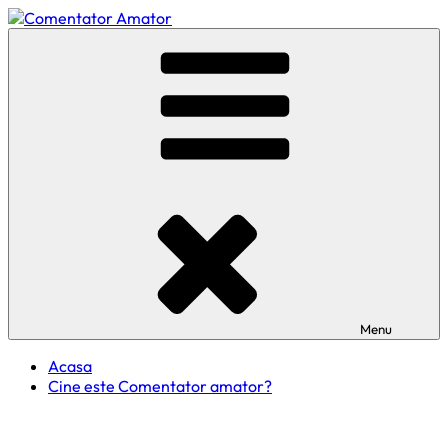
Skip
to
Comentator Amator
content
Menu
Acasa
Cine este Comentator amator?