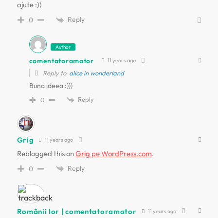
ajute :))
Reply
0
Author
comentatoramator
11 years ago
Reply to
alice in wonderland
Buna ideea :)))
Reply
0
Grig
11 years ago
Reblogged this on
Grig pe WordPress.com
.
Reply
0
Românii lor | comentatoramator
11 years ago