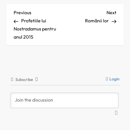
N
Previous
Next
Previous
Next
Post
Post
Profetiile lui
Românii lor
a
Nostradamus pentru
anul 2015
v
i
g
Login
a
Subscribe
r
e
î