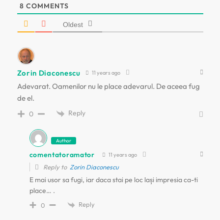
8
COMMENTS
n
Oldest
a
r
Zorin Diaconescu
11 years ago
t
Adevarat. Oamenilor nu le place adevarul. De aceea fug
de el.
i
Reply
0
c
Author
o
comentatoramator
11 years ago
Reply to
Zorin Diaconescu
l
E mai usor sa fugi, iar daca stai pe loc lași impresia ca-ti
place… .
e
Reply
0