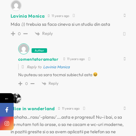
Lavinia Monica
11 years ago
Mda :)) trebuia sa faca cineva si un studiu din asta
Reply
0
Author
comentatoramator
11 years ago
Reply to
Lavinia Monica
Nu puteau sa sara tocmai subiectul asta
Reply
0
←
alice in wonderland
11 years ago
Hahaha…rasu’-plansu’….asta e progresul! Nu-i bai, o sa
ne mutam toti la orase, o sa ne cacam e wc-uri moderne,
in pozitii gresite si o sa avem aplicatii pe telefon sa ne