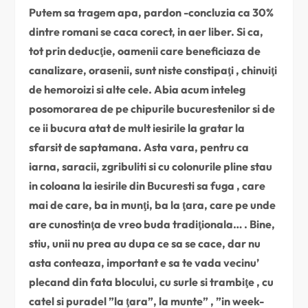
Putem sa tragem apa, pardon -concluzia ca 30%
dintre romani se caca corect, in aer liber. Si ca,
tot prin deducţie, oamenii care beneficiaza de
canalizare, orasenii, sunt niste constipaţi , chinuiţi
de hemoroizi si alte cele. Abia acum inteleg
posomorarea de pe chipurile bucurestenilor si de
ce ii bucura atat de mult iesirile la gratar la
sfarsit de saptamana. Asta vara, pentru ca
iarna, saracii, zgribuliti si cu colonurile pline stau
in coloana la iesirile din Bucuresti sa fuga , care
mai de care, ba in munţi, ba la ţara, care pe unde
are cunostinţa de vreo buda tradiţionala… . Bine,
stiu, unii nu prea au dupa ce sa se cace, dar nu
asta conteaza, important e sa te vada vecinu’
plecand din fata blocului, cu surle si trambiţe , cu
catel si puradel ”la ţara”, la munte” , ”in week-