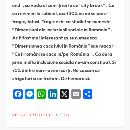
end”, sa vada el cum iţi iei tu un ”city break” . Ca
sa revenim la subiect, acel 30% nu mi se pare
tragic, totusi. Tragic este ca studiul se numeste
”Dimensiuni ale incluziunii sociale în România” .
Ar fi fost mai interesant sa se numeasca
”Dimensiunea cacatului in România” sau macar
”Cati români se caca in/pe România” . Ca de la
prea multa incluziune sociala ne-am constipat. Si
70% dintre noi n-avem cur
ţ
i .Ne cacam cu
strigaturi si ne tratam. De hemoroizi.
Facebook
Messenger
WhatsApp
LinkedIn
X
Email
Partajea
/
/
ABERATII
GANDURI
STIRI