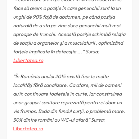
face să avem o poziţie în care genunchii sunt la un
unghi de 90% faţă de abdomen, pe când poziţia
naturală de a sta pe vine duce genunchii mult mai
aproape de trunchi. Această poziţie schimbă relaţia
de spaţiu a organelor şi a musculaturii , optimizând
forţele implicate în defecaţie… .” Sursa:
Libertatea.ro
”În România anului 2015 există foarte multe
localităţi fără canalizare. Ca atare, mii de oameni
au în continuare toaletele în curte, iar construirea
unor grupuri sanitare reprezintă pentru ei doar un
vis frumos. Buda din fundul curţii, o problemă mare.
30% dintre români au WC-ul afară” Sursa:
Libertatea.ro