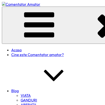
Skip
to
Comentator Amator
content
Acasa
Cine este Comentator amator?
Blog
VIATA
GANDURI
ABERATII