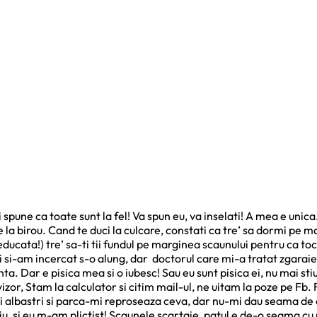
 spune ca toate sunt la fel! Va spun eu, va inselati! A mea e unic
la birou. Cand te duci la culcare, constati ca tre’ sa dormi pe m
educata!) tre’ sa-ti tii fundul pe marginea scaunului pentru ca to
i si-am incercat s-o alung, dar doctorul care mi-a tratat zgara
a. Dar e pisica mea si o iubesc! Sau eu sunt pisica ei, nu mai stiu
vizor, Stam la calculator si citim mail-ul, ne uitam la poze pe Fb
ei albastri si parca-mi reproseaza ceva, dar nu-mi dau seama de 
 Stiu, si eu m-am plictist! Scaunele scartaie, patul e de-o seama cu