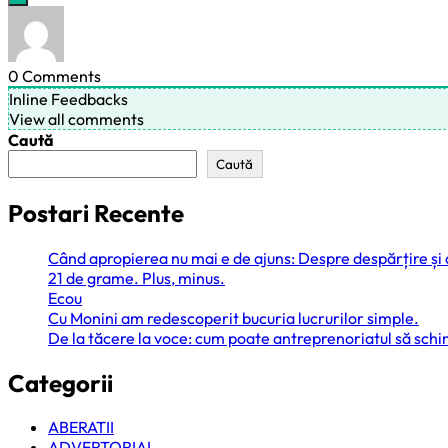
0
Comments
Inline Feedbacks
View all comments
Caută
Caută
Postari Recente
Când apropierea nu mai e de ajuns: Despre despărțire și
21 de grame. Plus, minus.
Ecou
Cu Monini am redescoperit bucuria lucrurilor simple.
De la tăcere la voce: cum poate antreprenoriatul să sc
Categorii
ABERATII
ADVERTORIAL