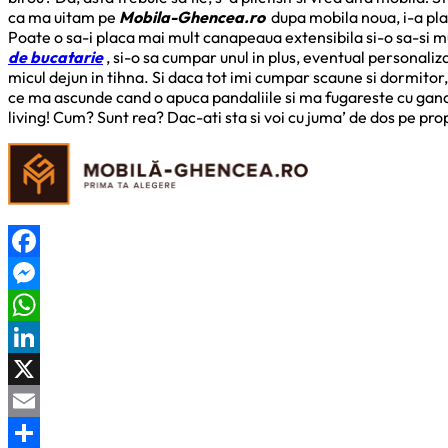
ca ma uitam pe
Mobila-Ghencea.ro
dupa mobila noua, i-a pla
Poate o sa-i placa mai mult canapeaua extensibila si-o sa-si mu
de bucatarie
, si-o sa cumpar unul in plus, eventual personaliza
micul dejun in tihna. Si daca tot imi cumpar scaune si dormitor
ce ma ascunde cand o apuca pandaliile si ma fugareste cu gandur
living! Cum? Sunt rea? Dac-ati sta si voi cu juma’ de dos pe pr
Facebook
Messenger
WhatsApp
LinkedIn
X
Email