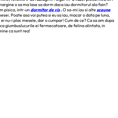
margine o sa ma lase sa dorm daca iau dormitorul ala fain?
m pisica, intr-un
dormitor de vis
.
O sa-mi iau si alte
scaune
mesei. Poate asa voi putea si eu sa iau, macar o data pe luna,
, ei nu-i plac mesele, dar o cumpar! Cum de ce? Ca sa am dupa
ca giumbuslucurile ei fermecatoare, de felina alintata, in
mine ca sunt rea!