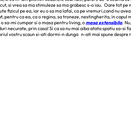
cut, si vrea sa ma stimuleze sa ma grabesc s-o iau. Oare tot pe 
te fizicul pe ea, iar eu o sa ma lafai, ca pe vremuri,cand nu avea
t, pentru ca ea, ca o regina, sa troneze, nestingherita, in capul 
, o sa-mi cumpar si o masa pentru living, o
masa extensibila
. Nu
i necurate, prin casa! Si ca sa nu mai aiba atata spatiu sa-si fa
opriul vostru scaun si-ati dormi-n dunga n-ati mai spune despre 