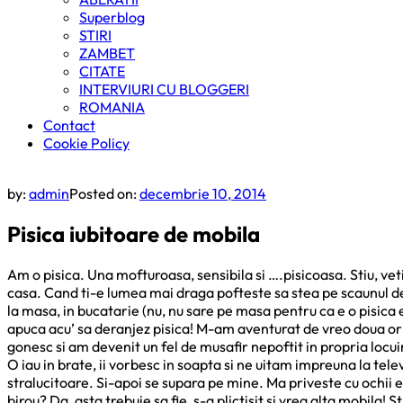
Superblog
STIRI
ZAMBET
CITATE
INTERVIURI CU BLOGGERI
ROMANIA
Contact
Cookie Policy
by:
admin
Posted on:
decembrie 10, 2014
Pisica iubitoare de mobila
Am o pisica. Una mofturoasa, sensibila si ….pisicoasa. Stiu, veti
casa. Cand ti-e lumea mai draga pofteste sa stea pe scaunul de 
la masa, in bucatarie (nu, nu sare pe masa pentru ca e o pisica 
apuca acu’ sa deranjez pisica! M-am aventurat de vreo doua or
gonesc si am devenit un fel de musafir nepoftit in propria locuint
O iau in brate, ii vorbesc in soapta si ne uitam impreuna la tele
stralucitoare. Si-apoi se supara pe mine. Ma priveste cu ochii 
birou? Da, asta trebuie sa fie, s-a plictisit si vrea alta mobila!