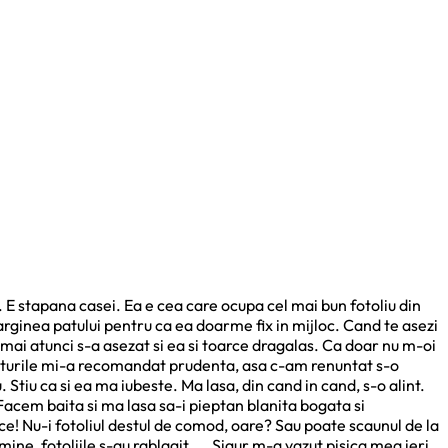
a. E stapana casei. Ea e cea care ocupa cel mai bun fotoliu din
arginea patului pentru ca ea doarme fix in mijloc. Cand te asezi
cmai atunci s-a asezat si ea si toarce dragalas. Ca doar nu m-oi
ieturile mi-a recomandat prudenta, asa c-am renuntat s-o
. Stiu ca si ea ma iubeste. Ma lasa, din cand in cand, s-o alint.
. Facem baita si ma lasa sa-i pieptan blanita bogata si
ce! Nu-i fotoliul destul de comod, oare? Sau poate scaunul de la
 mine, fotoliile s-au rablagit… . Sigur m-a vazut pisica mea ieri