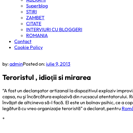
Superblog
STIRI
ZAMBET
CITATE
INTERVIURI CU BLOGGERI
ROMANIA
Contact
Cookie Policy
by:
admin
Posted on:
iulie 9, 2013
Teroristul , idioţii si mirarea
“A fost un declanşator artizanal la dispozitivul exploziv improv
capsa, nu şi încărcătura explozivă din rucsacul atentatorului. R
învăţat de altcineva să-l facă. El este un bolnav psihic, ce a co
legătură cu vreo organizaţie teroristă” a declarat, pentru
Româ
*