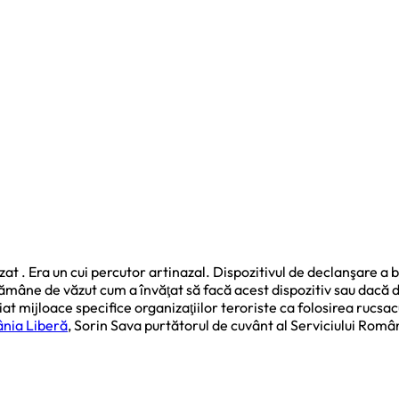
izat . Era un cui percutor artinazal. Dispozitivul de declanşare a
ămâne de văzut cum a învăţat să facă acest dispozitiv sau dacă di
piat mijloace specifice organizaţiilor teroriste ca folosirea rucsa
nia Liberă
, Sorin Sava purtătorul de cuvânt al Serviciului Româ