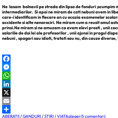
Ne lasam bolnavii pe strada din lipsa de fonduri ;scumpim m
intermediarilor. Si apoi ne miram de cati nebuni avem in libe
care-i identificam in fiecare an cu ocazia examenelor scolare, 
accidente si alte nenorociri. Ne miram cum a reusit omul as
prinsi.Ne miram si ne amuzam ca avem elevi prosti , unii cocot
salariile de doi lei ale profesorilor , unii ajunsi in pragul di
nebuni , spagari sau idioti, tratati sau nu, din cauze divers
Facebook
Messenger
WhatsApp
LinkedIn
X
Email
la
ABERATII
/
GANDURI
/
STIRI
/
VIATA
alegeri
5 comentarii
Partajează