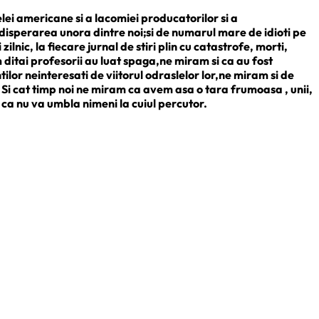
i americane si a lacomiei producatorilor si a
 disperarea unora dintre noi;si de numarul mare de idioti pe
lnic, la fiecare jurnal de stiri plin cu catastrofe, morti,
ditai profesorii au luat spaga,ne miram si ca au fost
tilor neinteresati de viitorul odraslelor lor,ne miram si de
iei. Si cat timp noi ne miram ca avem asa o tara frumoasa , unii,
 ca nu va umbla nimeni la cuiul percutor.