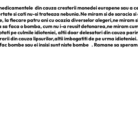
edicamentele din cauza cresterii monedei europene sau a cele
rtate si cati nu-si trateaza nebunia.Ne miram si de saracia si
la fiecare patru ani cu ocazia diverselor alegeri,ne miram si zi
ta sa faca o bomba, cum nu i-a reusit detonarea,ne miram cum 
ati pe culmile idioteniei, altii doar delesatori din cauza parin
sperarii din cauza lipsurilor,altii imbogatiti de pe urma idioten
e, fac bombe sau ei insisi sunt niste bombe . Ramane sa speram