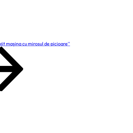
tul
ea
ţit maşina cu mirosul de picioare''