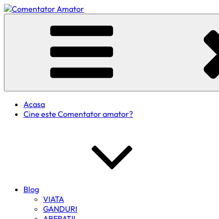
Skip
to
Comentator Amator
content
Acasa
Cine este Comentator amator?
Blog
VIATA
GANDURI
ABERATII