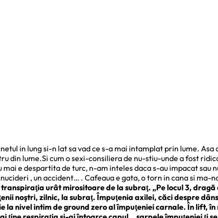
tul in lung si-n lat sa vad ce s-a mai intamplat prin lume. Asa am
u din lume.Si cum o sexi-consiliera de nu-stiu-unde a fost ridi
na nu mai e despartita de turc, n-am inteles daca s-au impacat sa
ucideri , un accident… . Cafeaua e gata, o torn in cana si ma-ndre
de transpiraţia urât mirositoare de la subraţ. „Pe locul 3, dra
enii noştri, zilnic, la subraţ. Împuţenia axilei, căci despre dâ
ie la nivel intim de ground zero al împuţeniei carnale. În lift,
ai ţine respiraţia şi-ai întoarce capul… şarpele împuţeniei ţi se 