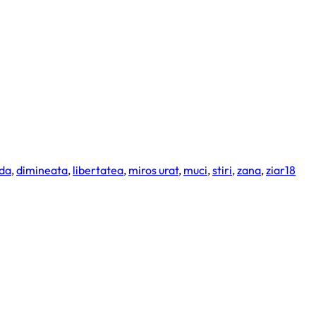
ada
,
dimineata
,
libertatea
,
miros urat
,
muci
,
stiri
,
zana
,
ziar
18