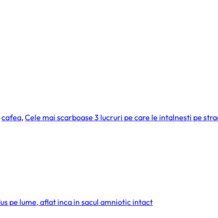
,
cafea
,
Cele mai scarboase 3 lucruri pe care le intalnesti pe str
s pe lume, aflat inca in sacul amniotic intact