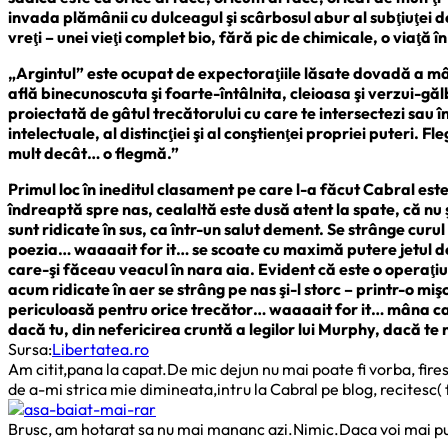
invada plămânii cu dulceagul şi scârbosul abur al subţiuţei d
vreţi – unei vieţi complet bio, fără pic de chimicale, o viaţă 
„Argintul” este ocupat de expectoraţiile lăsate dovadă a mârlăn
află binecunoscuta şi foarte-întâlnita, cleioasa şi verzui-gă
proiectată de gâtul trecătorului cu care te intersectezi sau î
intelectuale, al distincţiei şi al conştienţei propriei puteri. F
mult decât… o flegmă.”
Primul loc în ineditul clasament pe care l-a făcut Cabral este
îndreaptă spre nas, cealaltă este dusă atent la spate, că nu
sunt ridicate în sus, ca într-un salut dement. Se strânge curu
poezia… waaaait for it… se scoate cu maximă putere jetul de
care-şi făceau veacul în nara aia. Evident că este o operaţ
acum ridicate în aer se strâng pe nas şi-l storc – printr-o m
periculoasă pentru orice trecător… waaaait for it… mâna care-
dacă tu, din nefericirea cruntă a legilor lui Murphy, dacă te 
Sursa:
Libertatea.ro
Am citit,pana la capat.De mic dejun nu mai poate fi vorba, fir
de a-mi strica mie dimineata,intru la Cabral pe blog, recitesc( 
Brusc, am hotarat sa nu mai mananc azi.Nimic.Daca voi mai put