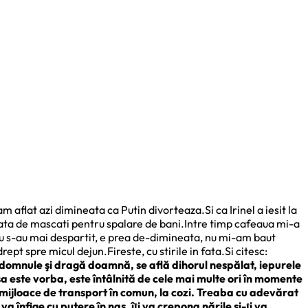
 aflat azi dimineata ca Putin divorteaza.Si ca Irinel a iesit la
cata de mascati pentru spalare de bani.Intre timp cafeaua mi-a
u nu s-au mai despartit, e prea de-dimineata, nu mi-am baut
pt spre micul dejun.Fireste, cu stirile in fata.Si citesc:
gă domnule şi dragă doamnă, se află dihorul nespălat, iepurele
nsa este vorba, este întâlnită de cele mai multe ori în momente
 în mijloace de transport în comun, la cozi. Treaba cu adevărat
va înfige cu putere în nas, îţi va crepona nările şi-ţi va