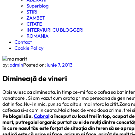
Superblog
STIRI
ZAMBET
CITATE
INTERVIURI CU BLOGGERI
ROMANIA
Contact
Cookie Policy
by:
admin
Posted on:
iunie 7, 2013
Dimineaţă de vineri
Obisnuiesc ca dimineata, in timp ce-mi fac o cafea sa bat interne
vanatoare . Si am vazut cum arata prima persoana de gen neutr
dat in foc.Nu-i nimic, pun sa fac alta si ma intorc la citit.Za
cafeaua si-s cam in ceata.Mai citesc de vreo doua crime, trei sin
Pe blogul său,
Cabral
a început cu locul trei în top, ocupat 
mort, putregaiul organic purtat cu ei de mulţi dintre concetăţ
în care nasul tău este forţat de situaţia din teren să se aprop
sadică este că orice ai face, oricum ai face, oricât de mult ţi-