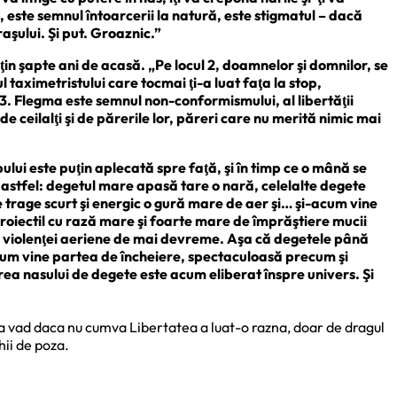
, este semnul întoarcerii la natură, este stigmatul – dacă
raşului. Şi put. Groaznic.”
puţin şapte ani de acasă. „Pe locul 2, doamnelor şi domnilor, se
 taximetristului care tocmai ţi-a luat faţa la stop,
la 3. Flegma este semnul non-conformismului, al libertăţii
 de ceilalţi şi de părerile lor, păreri care nu merită nimic mai
ului este puţin aplecată spre faţă, şi în timp ce o mână se
 astfel: degetul mare apasă tare o nară, celelalte degete
se trage scurt şi energic o gură mare de aer şi… şi-acum vine
roiectil cu rază mare şi foarte mare de împrăştiere mucii
le violenţei aeriene de mai devreme. Aşa că degetele până
-acum vine partea de încheiere, spectaculoasă precum şi
erea nasului de degete este acum eliberat înspre univers. Şi
sa vad daca nu cumva Libertatea a luat-o razna, doar de dragul
hii de poza.