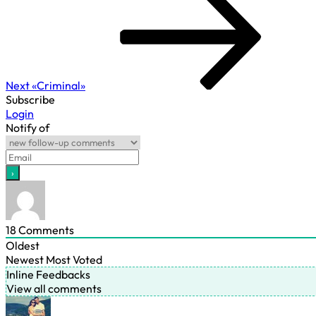
Post
Next
«Criminal»
Subscribe
Login
Notify of
18
Comments
Oldest
Newest
Most Voted
Inline Feedbacks
View all comments