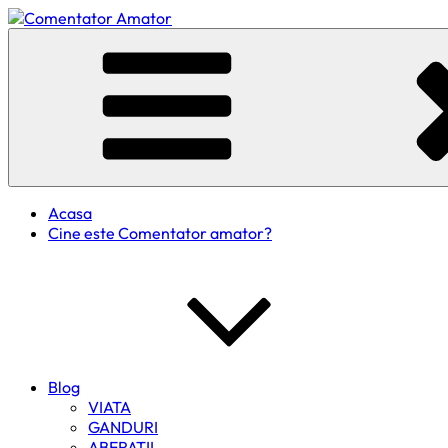
Skip
to
Comentator Amator
content
Acasa
Cine este Comentator amator?
Blog
VIATA
GANDURI
ABERATII