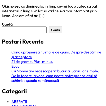
Obisnuiesc ca dimineata, in timp ce-mi fac o cafea sa bat
internetul in lung si-n lat sa vad ce s-a mai intamplat prin
lume. Asa am aflat azi […]
Caută
Caută
Postari Recente
Când apropierea nu mai e de ajuns: Despre despărțire
și acceptare
21 de grame. Plus, minus.
Ecou
Cu Monini am redescoperit bucuria lucrurilor simple.
De la tăcere la voce: cum poate antreprenoriatul să
schimbe școala românească
Categorii
ABERATII