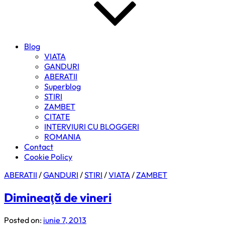
Blog
VIATA
GANDURI
ABERATII
Superblog
STIRI
ZAMBET
CITATE
INTERVIURI CU BLOGGERI
ROMANIA
Contact
Cookie Policy
ABERATII
/
GANDURI
/
STIRI
/
VIATA
/
ZAMBET
Dimineaţă de vineri
Posted on:
iunie 7, 2013