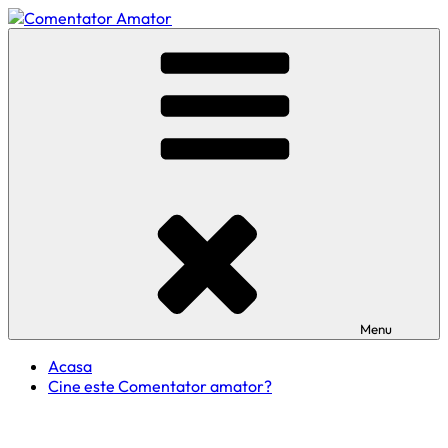
Skip
to
Comentator Amator
content
Menu
Acasa
Cine este Comentator amator?