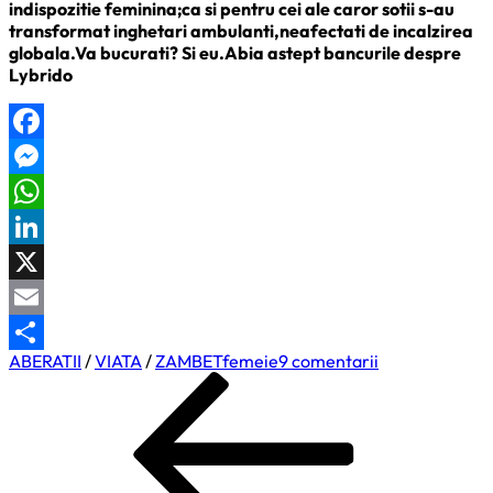
indispozitie feminina;ca si pentru cei ale caror sotii s-au
transformat inghetari ambulanti,neafectati de incalzirea
globala.Va bucurati? Si eu.Abia astept bancurile despre
Lybrido
Facebook
Messenger
WhatsApp
LinkedIn
X
Email
la
ABERATII
/
VIATA
/
ZAMBET
femeie
9 comentarii
Partajează
Navigare
Previous
Barbati,
Post
bucurati-
în
va!
articole
S-
a
lansat