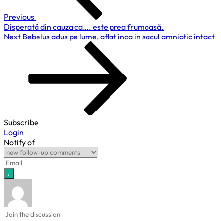
Lybrido,“Viag
Previous
pentru
Disperată din cauza ca…. este prea frumoasă.
femei
Next
Next
Bebelus adus pe lume, aflat inca in sacul amniotic intact
Post
Subscribe
Login
Notify of