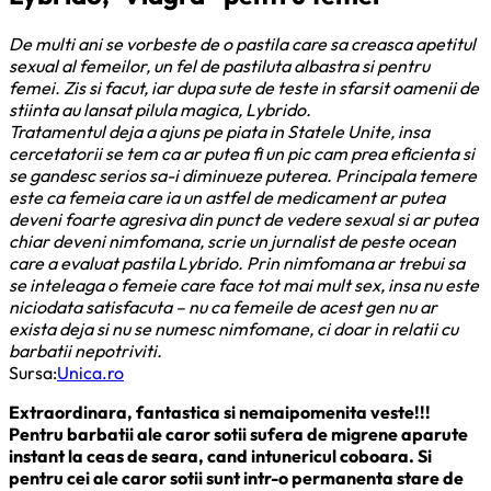
De multi ani se vorbeste de o pastila care sa creasca apetitul
sexual al femeilor, un fel de pastiluta albastra si pentru
femei. Zis si facut, iar dupa sute de teste in sfarsit oamenii de
stiinta au lansat pilula magica, Lybrido.
Tratamentul deja a ajuns pe piata in Statele Unite, insa
cercetatorii se tem ca ar putea fi un pic cam prea eficienta si
se gandesc serios sa-i diminueze puterea. Principala temere
este ca femeia care ia un astfel de medicament ar putea
deveni foarte agresiva din punct de vedere sexual si ar putea
chiar deveni nimfomana, scrie un jurnalist de peste ocean
care a evaluat pastila Lybrido. Prin nimfomana ar trebui sa
se inteleaga o femeie care face tot mai mult sex, insa nu este
niciodata satisfacuta – nu ca femeile de acest gen nu ar
exista deja si nu se numesc nimfomane, ci doar in relatii cu
barbatii nepotriviti.
Sursa:
Unica.ro
Extraordinara, fantastica si nemaipomenita veste!!!
Pentru barbatii ale caror sotii sufera de migrene aparute
instant la ceas de seara, cand intunericul coboara. Si
pentru cei ale caror sotii sunt intr-o permanenta stare de