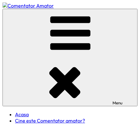
Skip
to
Comentator Amator
content
Menu
Acasa
Cine este Comentator amator?