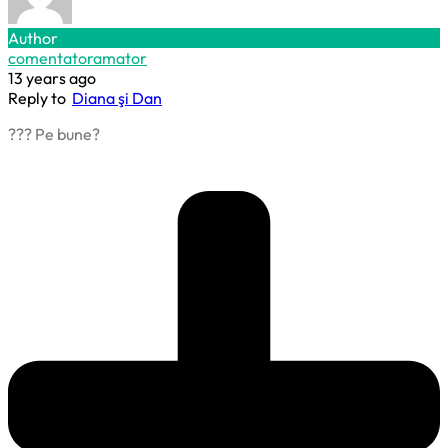
Author
comentatoramator
13 years ago
Reply to
Diana şi Dan
??? Pe bune?