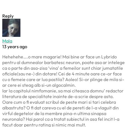
Reply
Mala
13 years ago
Hehehehe….o mare magarie! Mai bine ar face un Lybrido
pentru al dumnealor barbatesc neuron, poate asa ar intelege
ca o parte din asa-zisa ‘vina’ a femeilor sunt chiar jumatatile
oficiale(sau ne-) din dotare! Cei de 4 minute oare ce-or face
cu o femeie care ar lua pastila? Aoleo! Si-or plinge de mila si-
ar cere ei steag alb si-un algocalmin.
Iar la capitolul nimfomanie, sa mai citeasca domnu’ redactor
literatura de specialitate inainte de-a scrie despre asta.
Oare cum o fi evaluat scribul de peste mari si tari celebra
albastruta? O fi dat careva cu el de pereti de l-a vlaguit din
virful degetelor de la membre pina-n ultima sinapsa
neuronala? Hai parol ca a tratat subiectul in asa fel incit l-a
facut doar pentru rating si nimic mai mult.