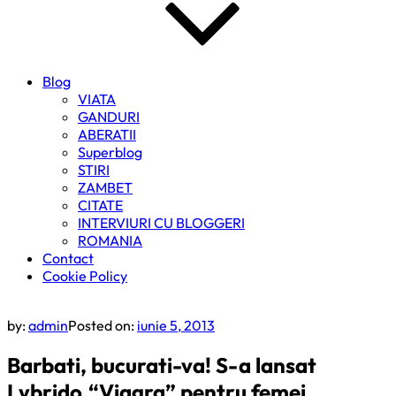
Blog
VIATA
GANDURI
ABERATII
Superblog
STIRI
ZAMBET
CITATE
INTERVIURI CU BLOGGERI
ROMANIA
Contact
Cookie Policy
by:
admin
Posted on:
iunie 5, 2013
Barbati, bucurati-va! S-a lansat
Lybrido,“Viagra” pentru femei