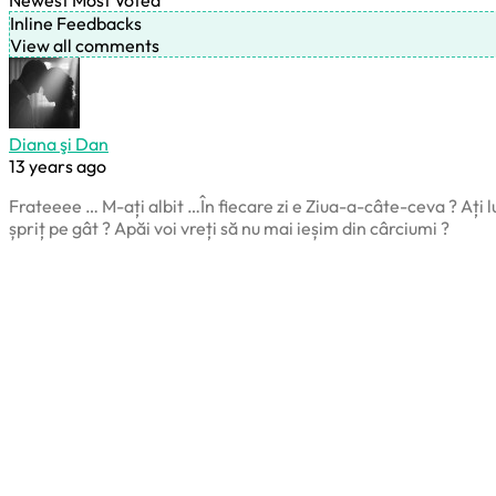
Inline Feedbacks
View all comments
Diana şi Dan
13 years ago
Frateeee … M-ați albit …În fiecare zi e Ziua-a-câte-ceva ? Ați 
șpriț pe gât ? Apăi voi vreți să nu mai ieșim din cârciumi ?