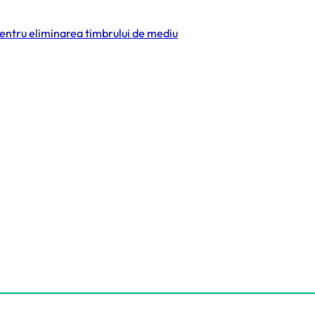
Apei
 pentru eliminarea timbrului de mediu