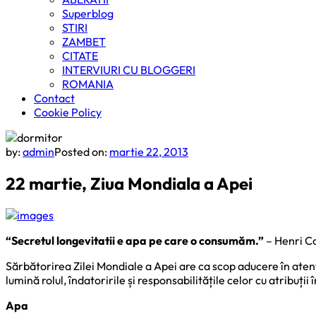
Superblog
STIRI
ZAMBET
CITATE
INTERVIURI CU BLOGGERI
ROMANIA
Contact
Cookie Policy
by:
admin
Posted on:
martie 22, 2013
22 martie, Ziua Mondiala a Apei
“Secretul longevitatii e apa pe care o consumăm.”
– Henri 
Sărbătorirea Zilei Mondiale a Apei are ca scop aducere în atenț
lumină rolul, îndatoririle și responsabilitățile celor cu atribuții
Apa