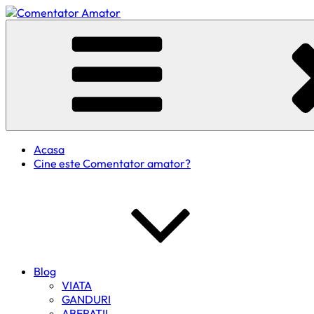
Skip
to
Comentator Amator
content
Acasa
Cine este Comentator amator?
Blog
VIATA
GANDURI
ABERATII