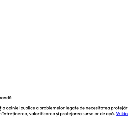
Coandă
ia opiniei publice a problemelor legate de necesitatea protejării 
 în întreținerea, valorificarea și protejarea surselor de apă.
Wikip