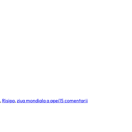
la
,
Risipa
,
ziua mondiala a apei
15 comentarii
22
martie,
Ziua
Mondiala
a