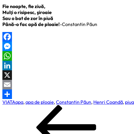
Fie noapte, fie ziuă,
Mulţi o risipesc, şiroaie
Sau o bat de zor în piuă
Până-o fac apă de ploaie!
-Constantin Păun
Facebook
Messenger
WhatsApp
LinkedIn
X
Email
VIATA
apa
,
apa de ploaie
,
Constantin Păun
,
Henri Coandă
,
piua
Partajează
Navigare
Previous
Post
în
articole