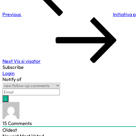
Previous
Initiativa
Next
Post
Next
Vis si visator
Subscribe
Login
Notify of
15
Comments
Oldest
Newest
Most Voted