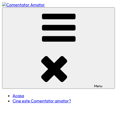
Skip
to
Comentator Amator
content
Menu
Acasa
Cine este Comentator amator?