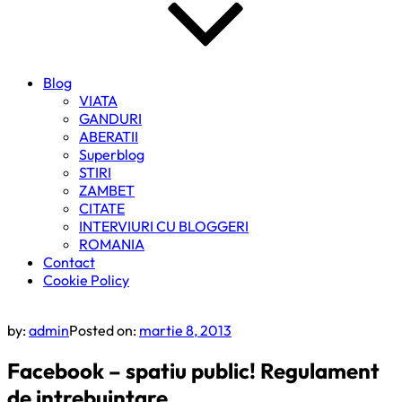
Blog
VIATA
GANDURI
ABERATII
Superblog
STIRI
ZAMBET
CITATE
INTERVIURI CU BLOGGERI
ROMANIA
Contact
Cookie Policy
by:
admin
Posted on:
martie 8, 2013
Facebook – spatiu public! Regulament
de intrebuintare