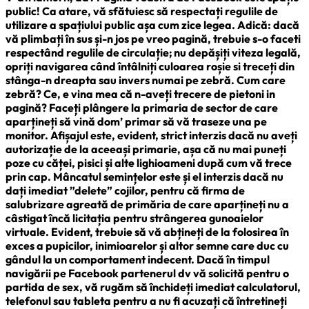
public! Ca atare, vă sfătuiesc să respectați regulile de
utilizare a spațiului public așa cum zice legea. Adică: dacă
vă plimbați în sus și-n jos pe vreo pagină, trebuie s-o faceti
respectând regulile de circulație; nu depășiți viteza legală,
opriți navigarea când întâlniți culoarea roșie si treceți din
stânga-n dreapta sau invers numai pe zebră. Cum care
zebră? Ce, e vina mea că n-aveți trecere de pietoni in
pagină? Faceți plângere la primaria de sector de care
aparțineți să vină dom’ primar să vă traseze una pe
monitor. Afișajul este, evident, strict interzis dacă nu aveți
autorizație de la aceeași primarie, așa că nu mai puneți
poze cu căței, pisici și alte lighioameni după cum vă trece
prin cap. Mâncatul semințelor este și el interzis dacă nu
dați imediat ”delete” cojilor, pentru că firma de
salubrizare agreată de primăria de care aparțineți nu a
câstigat încă licitația pentru strângerea gunoaielor
virtuale. Evident, trebuie să vă abțineți de la folosirea în
exces a pupicilor, inimioarelor și altor semne care duc cu
gândul la un comportament indecent. Dacă în timpul
navigării pe Facebook partenerul dv vă solicită pentru o
partida de sex, vă rugăm să închideți imediat calculatorul,
telefonul sau tableta pentru a nu fi acuzați că întretineți