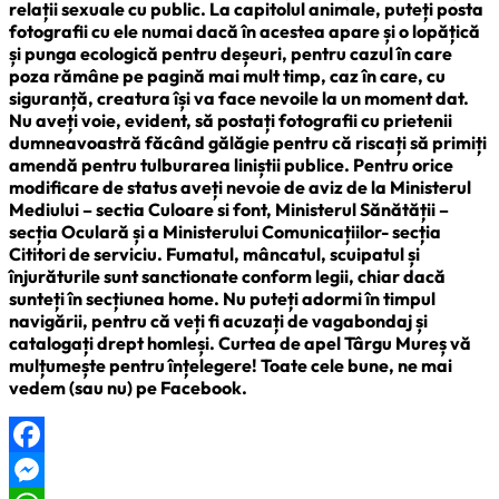
relații sexuale cu public. La capitolul animale, puteți posta
fotografii cu ele numai dacă în acestea apare și o lopățică
și punga ecologică pentru deșeuri, pentru cazul în care
poza rămâne pe pagină mai mult timp, caz în care, cu
siguranță, creatura își va face nevoile la un moment dat.
Nu aveți voie, evident, să postați fotografii cu prietenii
dumneavoastră făcând gălăgie pentru că riscați să primiți
amendă pentru tulburarea liniștii publice. Pentru orice
modificare de status aveți nevoie de aviz de la Ministerul
Mediului – sectia Culoare si font, Ministerul Sănătății –
secția Oculară și a Ministerului Comunicațiilor- secția
Cititori de serviciu. Fumatul, mâncatul, scuipatul și
înjurăturile sunt sanctionate conform legii, chiar dacă
sunteți în secțiunea home. Nu puteți adormi în timpul
navigării, pentru că veți fi acuzați de vagabondaj și
catalogați drept homleși. Curtea de apel Târgu Mureș vă
mulțumește pentru înțelegere! Toate cele bune, ne mai
vedem (sau nu) pe Facebook.
Facebook