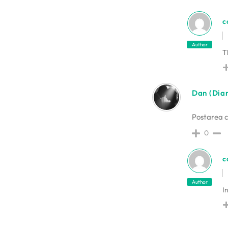
c
Author
T
Dan (Dian
Postarea c
0
c
Author
I