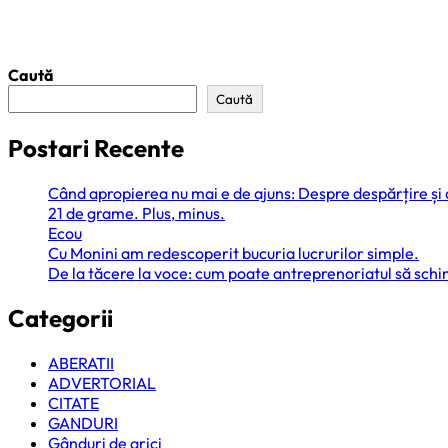
Caută
Caută
Postari Recente
Când apropierea nu mai e de ajuns: Despre despărțire și
21 de grame. Plus, minus.
Ecou
Cu Monini am redescoperit bucuria lucrurilor simple.
De la tăcere la voce: cum poate antreprenoriatul să sc
Categorii
ABERATII
ADVERTORIAL
CITATE
GANDURI
Gânduri de arici