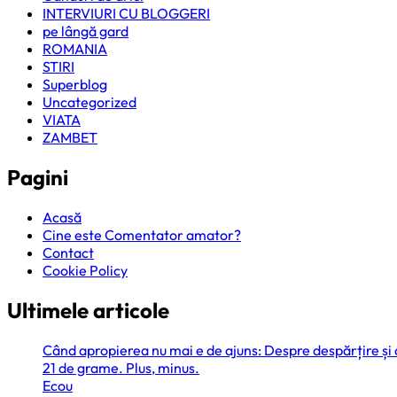
INTERVIURI CU BLOGGERI
pe lângă gard
ROMANIA
STIRI
Superblog
Uncategorized
VIATA
ZAMBET
Pagini
Acasă
Cine este Comentator amator?
Contact
Cookie Policy
Ultimele articole
Când apropierea nu mai e de ajuns: Despre despărțire și
21 de grame. Plus, minus.
Ecou