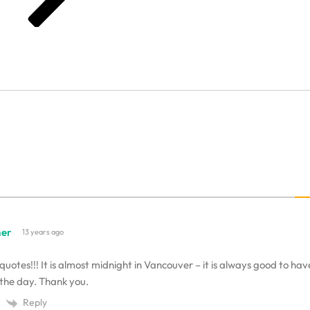
her
13 years ago
 quotes!!! It is almost midnight in Vancouver – it is always good to h
 the day. Thank you.
Reply