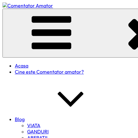
Skip
to
Comentator Amator
content
Acasa
Cine este Comentator amator?
Blog
VIATA
GANDURI
ABERATII