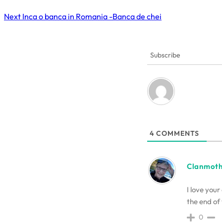
Next
Inca o banca in Romania -Banca de chei
Subscribe
4
COMMENTS
Clanmot
I love your
the end of
0