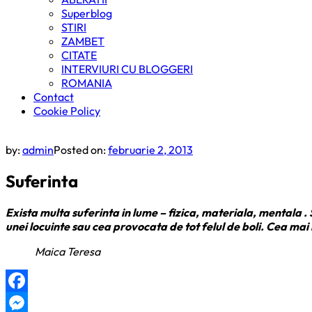
Superblog
STIRI
ZAMBET
CITATE
INTERVIURI CU BLOGGERI
ROMANIA
Contact
Cookie Policy
by:
admin
Posted on:
februarie 2, 2013
Suferinta
Exista multa suferinta in lume – fizica, materiala, mentala .
unei locuinte sau cea provocata de tot felul de boli. Cea mai 
Maica Teresa
Facebook