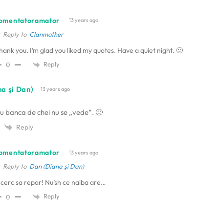
omentatoramator
13 years ago
Reply to
Clanmother
hank you. I’m glad you liked my quotes. Have a quiet night. 🙂
Reply
0
a şi Dan)
13 years ago
u banca de chei nu se „vede”. 🙁
Reply
omentatoramator
13 years ago
Reply to
Dan (Diana şi Dan)
ncerc sa repar! Nu’sh ce naiba are…
Reply
0