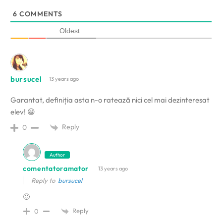
6
COMMENTS
Oldest
bursucel
13 years ago
Garantat, definiția asta n-o ratează nici cel mai dezinteresat
elev! 😀
Reply
0
Author
comentatoramator
13 years ago
Reply to
bursucel
🙂
Reply
0