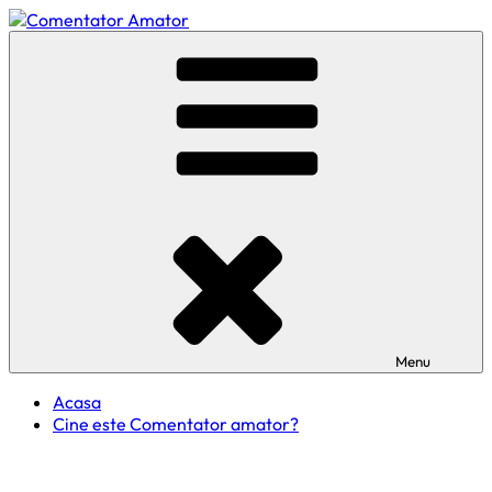
Skip
to
Comentator Amator
content
Menu
Acasa
Cine este Comentator amator?