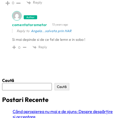
Reply
0
Author
comentatoramator
13 years ago
Reply to
Angela...salvata prin HAR
Si mai depinde si de ce fel de lemn e in soba !
Reply
0
Caută
Caută
Postari Recente
Când apropierea nu mai e de ajuns: Despre despărțire
și acceptare