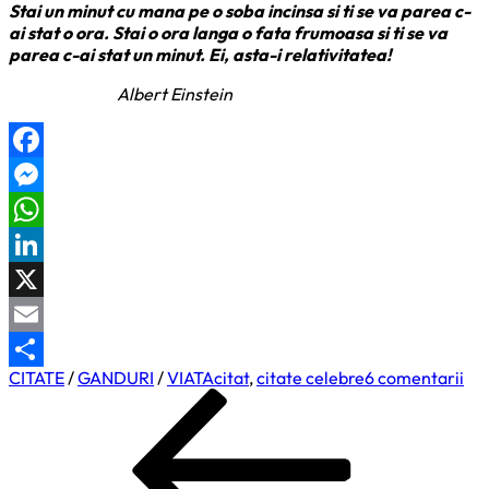
Stai un minut cu mana pe o soba incinsa si ti se va parea c-
ai stat o ora. Stai o ora langa o fata frumoasa si ti se va
parea c-ai stat un minut. Ei, asta-i relativitatea!
Albert Einstein
Facebook
Messenger
WhatsApp
LinkedIn
X
Email
la
CITATE
/
GANDURI
/
VIATA
citat
,
citate celebre
6 comentarii
Partajează
Navigare
Previous
Rel
Post
în
articole