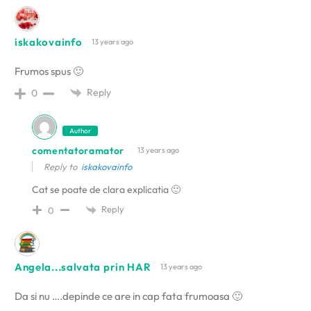
iskakovainfo
13 years ago
Frumos spus 🙂
Reply
0
Author
comentatoramator
13 years ago
Reply to
iskakovainfo
Cat se poate de clara explicatia 🙂
Reply
0
Angela...salvata prin HAR
13 years ago
Da si nu ….depinde ce are in cap fata frumoasa 🙂