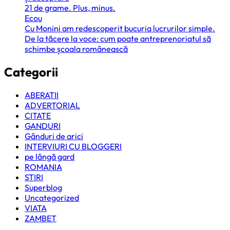
21 de grame. Plus, minus.
Ecou
Cu Monini am redescoperit bucuria lucrurilor simple.
De la tăcere la voce: cum poate antreprenoriatul să
schimbe școala românească
Categorii
ABERATII
ADVERTORIAL
CITATE
GANDURI
Gânduri de arici
INTERVIURI CU BLOGGERI
pe lângă gard
ROMANIA
STIRI
Superblog
Uncategorized
VIATA
ZAMBET