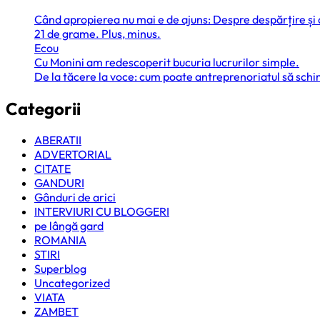
Când apropierea nu mai e de ajuns: Despre despărțire și
21 de grame. Plus, minus.
Ecou
Cu Monini am redescoperit bucuria lucrurilor simple.
De la tăcere la voce: cum poate antreprenoriatul să sc
Categorii
ABERATII
ADVERTORIAL
CITATE
GANDURI
Gânduri de arici
INTERVIURI CU BLOGGERI
pe lângă gard
ROMANIA
STIRI
Superblog
Uncategorized
VIATA
ZAMBET