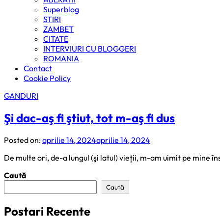
Superblog
STIRI
ZAMBET
CITATE
INTERVIURI CU BLOGGERI
ROMANIA
Contact
Cookie Policy
GANDURI
Şi dac-aş fi ştiut, tot m-aş fi dus
Posted on:
aprilie 14, 2024
aprilie 14, 2024
De multe ori, de-a lungul (şi latul) vieții, m-am uimit pe mine î
Caută
Caută
Postari Recente