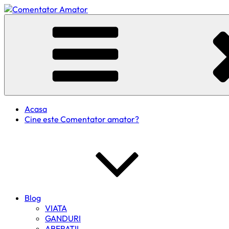
Skip
to
Comentator Amator
content
Acasa
Cine este Comentator amator?
Blog
VIATA
GANDURI
ABERATII