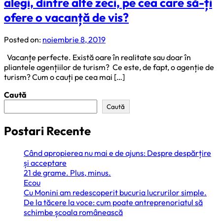
alegi, dintre alte zeci, pe cea care să-ți
ofere o vacanță de vis?
Posted on:
noiembrie 8, 2019
Vacanțe perfecte. Există oare în realitate sau doar în
pliantele agențiilor de turism? Ce este, de fapt, o agenție de
turism? Cum o cauți pe cea mai […]
Caută
Caută
Postari Recente
Când apropierea nu mai e de ajuns: Despre despărțire
și acceptare
21 de grame. Plus, minus.
Ecou
Cu Monini am redescoperit bucuria lucrurilor simple.
De la tăcere la voce: cum poate antreprenoriatul să
schimbe școala românească