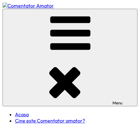
Skip
to
Comentator Amator
content
Menu
Acasa
Cine este Comentator amator?