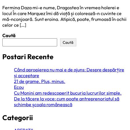
Fermina Daza mi-e nume, Dragostea în vremea holerei e
locul În care Marquez îmi dă viață și colorează-n cuvinte ce
mă-nconjoară. Sunt eroina. Atipică, poate, frumoasă în ochii
celor ce […]
Caută
Caută
Postari Recente
Când apropierea nu mai e de ajuns: Despre despărțire
și acceptare
21 de grame. Plus, minus.
Ecou
Cu Monini am redescoperit bucuria lucrurilor simple.
De la tăcere la voce: cum poate antreprenoriatul să
schimbe școala românească
Categorii