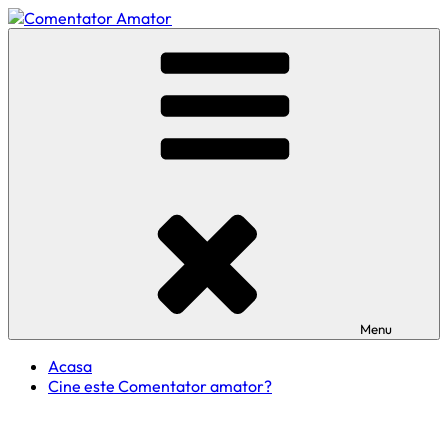
Skip
to
Comentator Amator
content
Menu
Acasa
Cine este Comentator amator?