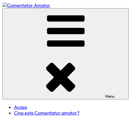
Skip
to
Comentator Amator
content
Menu
Acasa
Cine este Comentator amator?