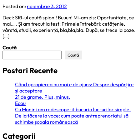
Posted on:
noiembrie 3, 2012
Deci: SRI-ul caută spioni! Buuun! Mi-am zis: Oportunitate, ce
mai… . Și am trecut la test: Primele întrebări: cetățenie,
vârstă, studii, experiență, bla,bla,bla. După, se trece la poze.
[…]
Caută
Caută
Postari Recente
Când apropierea nu mai e de ajuns: Despre despărțire
și acceptare
21 de grame. Plus, minus.
Ecou
Cu Monini am redescoperit bucuria lucrurilor simple.
De la tăcere la voce: cum poate antreprenoriatul să
schimbe școala românească
Categorii