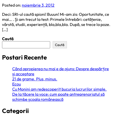
Posted on:
noiembrie 3, 2012
Deci: SRI-ul caută spioni! Buuun! Mi-am zis: Oportunitate, ce
mai… . Și am trecut la test: Primele întrebări: cetățenie,
vârstă, studii, experiență, bla,bla,bla. După, se trece la poze.
[…]
Caută
Caută
Postari Recente
Când apropierea nu mai e de ajuns: Despre despărțire
și acceptare
21 de grame. Plus, minus.
Ecou
Cu Monini am redescoperit bucuria lucrurilor simple.
De la tăcere la voce: cum poate antreprenoriatul să
schimbe școala românească
Categorii