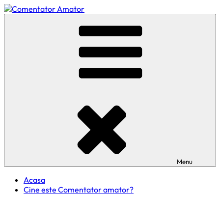
Skip
to
Comentator Amator
content
Menu
Acasa
Cine este Comentator amator?