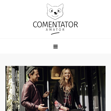
Skip
to
content
Comentator Amator