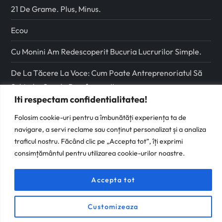
21 De Grame. Plus, Minus.
Ecou
Cu Monini Am Redescoperit Bucuria Lucrurilor Simple.
De La Tăcere La Voce: Cum Poate Antreprenoriatul Să
Schimbe Școala Românească
Iti respectam confidentialitatea!
Urmareste-ma pe
Folosim cookie-uri pentru a îmbunătăți experiența ta de
navigare, a servi reclame sau conținut personalizat și a analiza
Facebook
traficul nostru. Făcând clic pe „Accepta tot”, îți exprimi
consimțământul pentru utilizarea cookie-urilor noastre.
Instagram
Accepta tot
Customizeaza