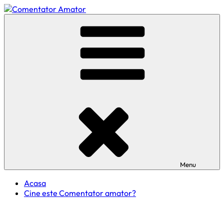
Skip
to
Comentator Amator
content
Menu
Acasa
Cine este Comentator amator?