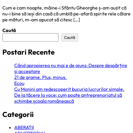
Cum e cam noapte, mâine-i Sfântu Gheorghe ș-am auzit că
nu-i bine să ieși din casă că umblă pe-afară spirite rele călare
pe mături, m-am apucat să citesc […]
Caută
Caută
Postari Recente
Când apropierea nu mai e de ajuns: Despre despărțire
și acceptare
21 de grame. Plus, minus.
Ecou
Cu Monini am redescoperit bucuria lucrurilor simple.
De la tăcere la voce: cum poate antreprenoriatul să
schimbe școala românească
Categorii
ABERATII