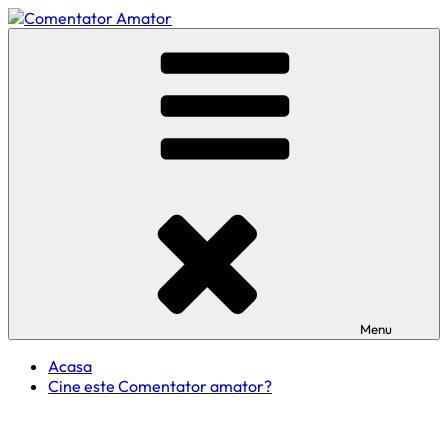
Skip
to
Comentator Amator
content
Menu
Acasa
Cine este Comentator amator?