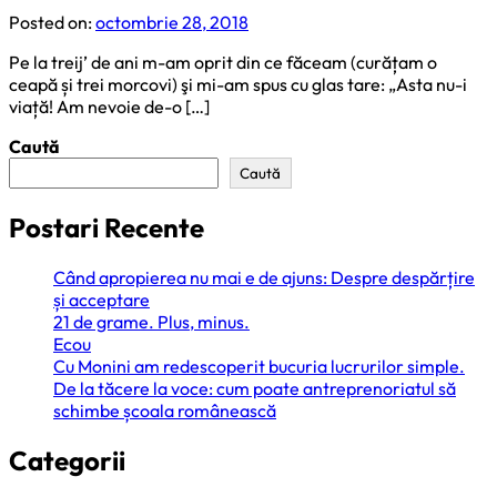
Posted on:
octombrie 28, 2018
Pe la treij’ de ani m-am oprit din ce făceam (curățam o
ceapă și trei morcovi) şi mi-am spus cu glas tare: „Asta nu-i
viață! Am nevoie de-o […]
Caută
Caută
Postari Recente
Când apropierea nu mai e de ajuns: Despre despărțire
și acceptare
21 de grame. Plus, minus.
Ecou
Cu Monini am redescoperit bucuria lucrurilor simple.
De la tăcere la voce: cum poate antreprenoriatul să
schimbe școala românească
Categorii