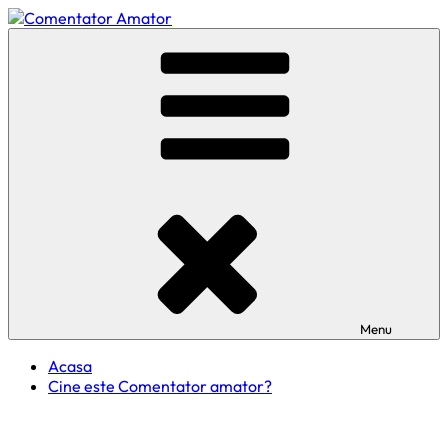
Skip
to
Comentator Amator
content
Menu
Acasa
Cine este Comentator amator?