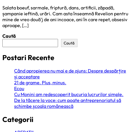
Salata boeuf, sarmale, friptură, dans, artificii, zăpadă,
șampanie ieftină, urări. Cam asta înseamnă Revelion pentru
mine de vreo două’j de ani incoace, ani în care repet, obsesiv
aproape, […]
Caută
Caută
Postari Recente
Când apropierea nu mai e de ajuns: Despre despărțire
și acceptare
21 de grame. Plus, minus.
Ecou
Cu Monini am redescoperit bucuria lucrurilor simple.
De la tăcere la voce: cum poate antreprenoriatul să
schimbe școala românească
Categorii