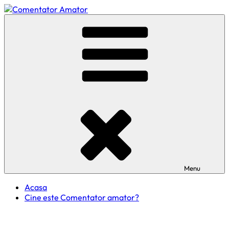
Skip
to
Comentator Amator
content
Menu
Acasa
Cine este Comentator amator?