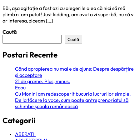
Băi, așa agitație a fost azi cu alegerile alea că nici să mă
plimb n-am putut! Just kidding, am avut o zi superbă, nu că v-
ar interesa, ziceam […]
Caută
Caută
Postari Recente
Când apropierea nu mai e de ajuns: Despre despărțire
și acceptare
21 de grame. Plus, minus.
Ecou
Cu Monini am redescoperit bucuria lucrurilor simple.
De la tăcere la voce: cum poate antreprenoriatul să
schimbe școala românească
Categorii
ABERATII